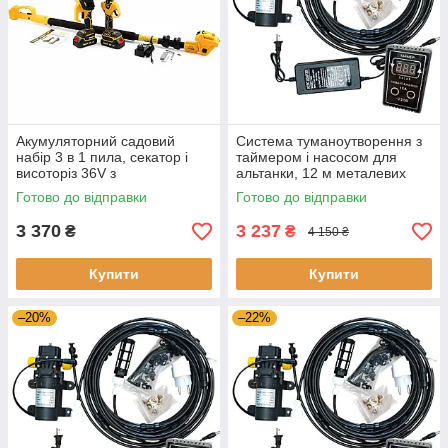
Акумуляторний садовий
Система туманоутворення з
набір 3 в 1 пила, секатор і
таймером і насосом для
висоторіз 36V з
альтанки, 12 м металевих
телескопічною штангою
форсунок, дрібний туман
Готово до відправки
Готово до відправки
3 370
3 237
₴
₴
4 150 ₴
Купити
Купити
–20%
–22%