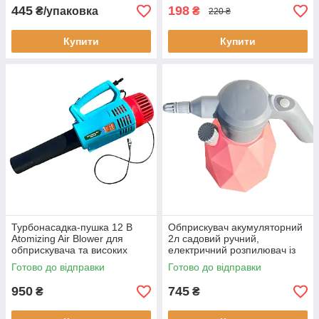
445
198
₴/упаковка
₴
220 ₴
Купити
Купити
Турбонасадка-пушка 12 В
Обприскувач акумуляторний
Atomizing Air Blower для
2л садовий ручний,
обприскувача та високих
електричний розпилювач із
дерев, дальність 4–6 м
гнучкою насадкою та USB
Готово до відправки
Готово до відправки
Type-C
950
745
₴
₴