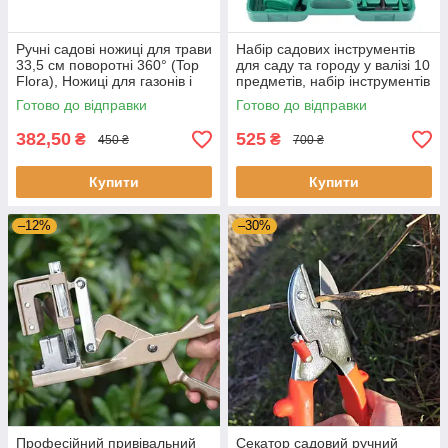
Ручні садові ножиці для трави
Набір садових інструментів
33,5 см поворотні 360° (Top
для саду та городу у валізі 10
Flora), Ножиці для газонів і
предметів, набір інструментів
чагарників
для садівника
Готово до відправки
Готово до відправки
382,50
525
₴
₴
450 ₴
700 ₴
Купити
Купити
–12%
–30%
Професійний привівальний
Секатор садовий ручний