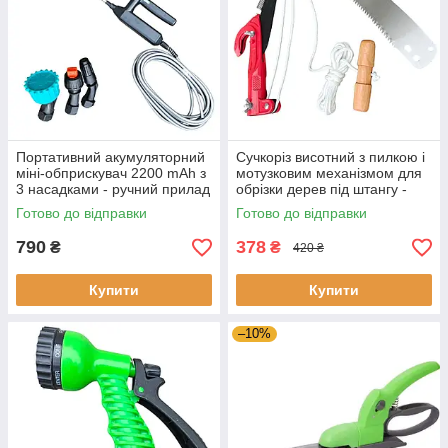
Портативний акумуляторний
Сучкоріз висотний з пилкою і
міні-обприскувач 2200 mAh з
мотузковим механізмом для
3 насадками - ручний прилад
обрізки дерев під штангу -
для поливу рослин
садовий висоторіз
Готово до відправки
Готово до відправки
790
378
₴
₴
420 ₴
Купити
Купити
–10%