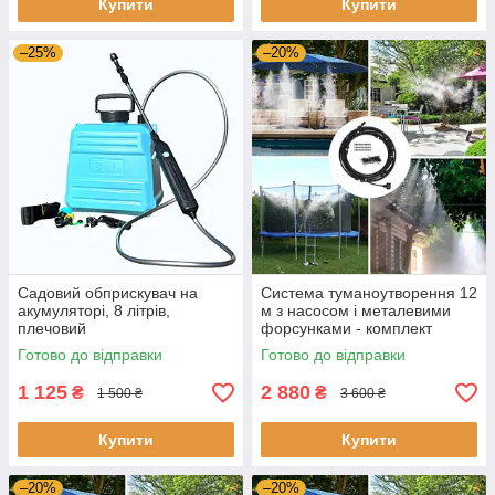
Купити
Купити
–25%
–20%
Садовий обприскувач на
Система туманоутворення 12
акумуляторі, 8 літрів,
м з насосом і металевими
плечовий
форсунками - комплект
електророзпилювач із
охолодження, дрібний туман
Готово до відправки
Готово до відправки
телескопічною штангою
1 125
2 880
₴
₴
1 500 ₴
3 600 ₴
Купити
Купити
–20%
–20%