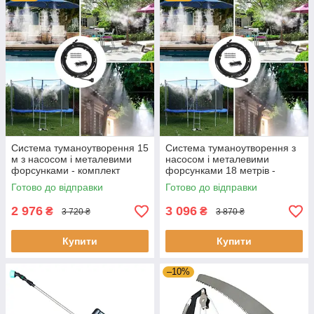
Система туманоутворення 15
Система туманоутворення з
м з насосом і металевими
насосом і металевими
форсунками - комплект
форсунками 18 метрів -
охолодження, дрібний туман
комплект охолодження,
Готово до відправки
Готово до відправки
дрібний туман
2 976
3 096
₴
₴
3 720 ₴
3 870 ₴
Купити
Купити
–10%