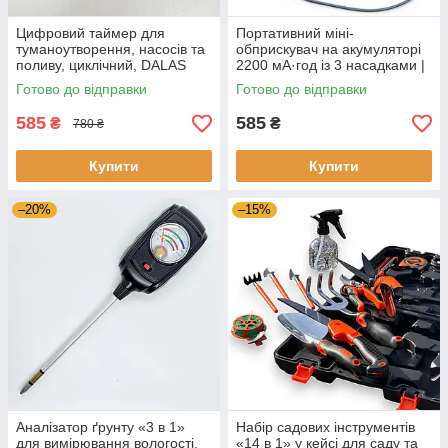
Цифровий таймер для
Портативний міні-
туманоутворення, насосів та
обприскувач на акумуляторі
поливу, циклічний, DALAS
2200 мА·год із 3 насадками |
16А, реле керування
Шланг 5 метрів, пряма ручка
Готово до відправки
Готово до відправки
навантаженням
585
585
₴
₴
780 ₴
Купити
Купити
–20%
–15%
Аналізатор ґрунту «3 в 1»
Набір садових інструментів
для вимірювання вологості,
«14 в 1» у кейсі для саду та