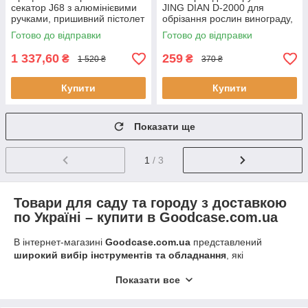
секатор J68 з алюмінієвими
JING DIAN D-2000 для
ручками, пришивний пістолет
обрізання рослин винограду,
металевий
дерев і квітів
Готово до відправки
Готово до відправки
1 337,60
259
₴
₴
1 520 ₴
370 ₴
Купити
Купити
Показати ще
1
/ 3
Товари для саду та городу з доставкою
по Україні – купити в Goodcase.com.ua
В інтернет-магазині
Goodcase.com.ua
представлений
широкий вибір інструментів та обладнання
, які
полегшать догляд за садом і городом
, а також
Показати все
зекономлять ваш час і зроблять роботу набагато
комфортнішою
. Тут ви знайдете
весь необхідний садовий
інвентар для любителів і професіоналів
, системи поливу,