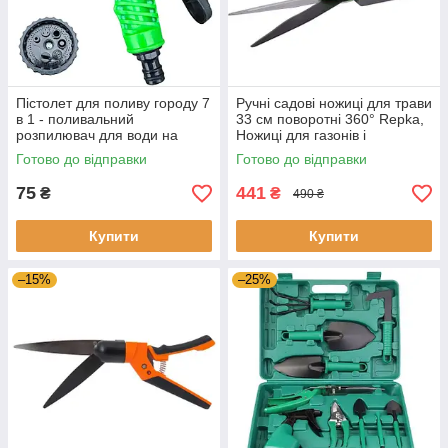
Пістолет для поливу городу 7
Ручні садові ножиці для трави
в 1 - поливальний
33 см поворотні 360° Repka,
розпилювач для води на
Ножиці для газонів і
садовий шланг
чагарників
Готово до відправки
Готово до відправки
75
441
₴
₴
490 ₴
Купити
Купити
–15%
–25%