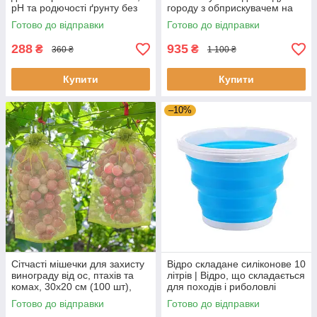
pH та родючості ґрунту без
городу з обприскувачем на
батарейок
400 мл
Готово до відправки
Готово до відправки
288
935
₴
₴
360 ₴
1 100 ₴
Купити
Купити
–10%
Сітчасті мішечки для захисту
Відро складане силіконове 10
винограду від ос, птахів та
літрів | Відро, що складається
комах, 30х20 см (100 шт),
для походів і риболовлі
зелені
Готово до відправки
Готово до відправки