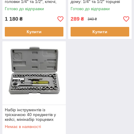
головки 1/4″ та 1/2″, ключі,
дому: 1/4″ та 1/2″ торцеві
трещотки та біти у кейсі Cr-V
головки, біти та воротки у
Готово до відправки
Готово до відправки
кейсі Cr-V
1 180
289
₴
₴
340 ₴
Купити
Купити
Набір інструментів із
тріскачкою 40 предметів у
кейсі, мінінабір торцевих
головок із тріскачкою та
Немає в наявності
подовжувачем