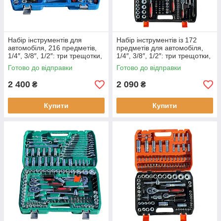
Набір інструментів для
Набір інструментів із 172
автомобіля, 216 предметів,
предметів для автомобіля,
1/4″, 3/8″, 1/2″: три трещотки,
1/4″, 3/8″, 1/2″: три трещотки,
головки, ключі, Е-профіль та
головки, Е-профіль та біти у
Готово до відправки
Готово до відправки
біти у кейсі Cr-V
кейсі Cr-V
2 400
2 090
₴
₴
Купити
Купити