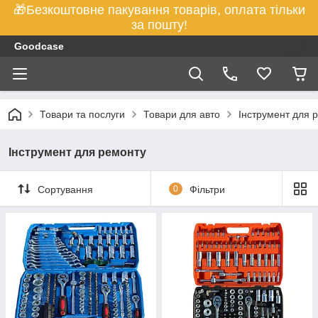
🎁Безкоштовне пакування товарів, оплата тільки
за пошту!
Goodcase
Товари та послуги
Товари для авто
Інструмент для 
Інструмент для ремонту
Сортування
0
Фільтри