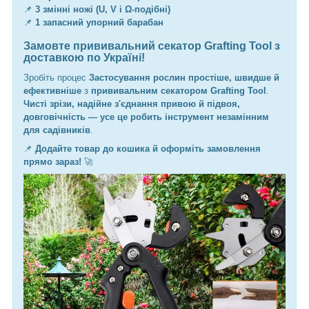
📌
3 змінні ножі (U, V і Ω-подібні)
📌
1 запасний упорний барабан
Замовте прививальний секатор Grafting Tool з
доставкою по Україні!
Зробіть процес
Застосування рослин простіше, швидше й
ефективніше
з
прививальним секатором Grafting Tool
.
Чисті зрізи, надійне з'єднання привою й підвоя,
довговічність — усе це робить інструмент незамінним
для садівників
.
📌
Додайте товар до кошика й оформіть замовлення
прямо зараз!
🚀