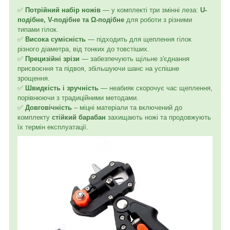
✅
Потрійний набір ножів
— у комплекті три змінні леза:
U-
подібне, V-подібне та Ω-подібне
для роботи з різними
типами гілок.
✅
Висока сумісність
— підходить для щеплення гілок
різного діаметра, від тонких до товстіших.
✅
Прецизійні зрізи
— забезпечують щільне з'єднання
присвоєння та підвоя, збільшуючи шанс на успішне
зрощення.
✅
Швидкість і зручність
— неабияк скорочує час щеплення,
порівнюючи з традиційними методами.
✅
Довговічність
– міцні матеріали та включений до
комплекту
стійкий барабан
захищають ножі та продовжують
їх термін експлуатації.