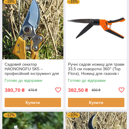
–19%
–15%
Садовий секатор
Ручні садові ножиці для трави
HAONONGFU SK5 –
33,5 см поворотні 360° (Top
професійний інструмент для
Flora), Ножиці для газонів і
обрізки винограду, дерев і
чагарників
Готово до відправки
Готово до відправки
квітів
380,70
382,50
₴
₴
470 ₴
450 ₴
Купити
Купити
–12%
–10%