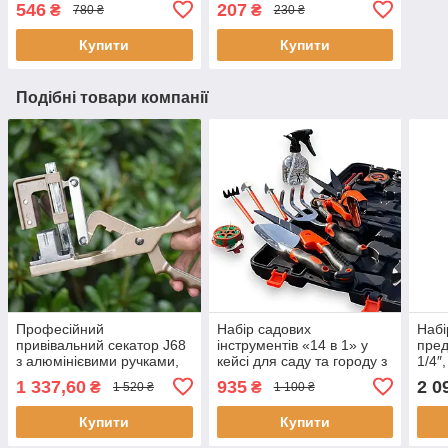
546
207
₴
₴
780 ₴
230 ₴
помідор тапенер +10 000
Aqualin різний метраж
скоб і стрічки 10 штук
Купити
Купити
Подібні товари компанії
Професійний
Набір садових
Набі
привівальний секатор J68
інструментів «14 в 1» у
пред
з алюмінієвими ручками,
кейсі для саду та городу з
1/4″,
пришивний пістолет
обприскувачем на 400 мл
трещ
1 337,60
935
2 0
₴
₴
1 520 ₴
1 100 ₴
металевий
проф
V
Купити
Купити