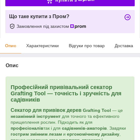
Що таке купити з Пром?
Замовлення під захистом
Опис
Характеристики
Відгуки про товар
Доставка
Опис
Професійний привівальний секатор
Grafting Tool — точність і зручність для
садівників
Секатор для привівок дерев
Grafting Tool
— це
незамінний інструмент
для точного та ефективного
прищеплення рослин. Підходить як для
професіоналів
так і для
садівників-аматорів
. Завдяки
гострим змінним лезам
и
ергономічному дизайну
,