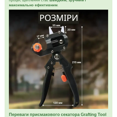
процес щеплення стає
швидким, зручним і
максимально ефективним
.
Переваги присмакового секатора Grafting Tool