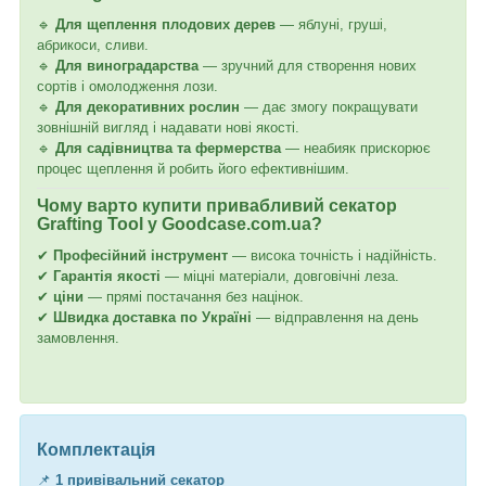
🔹
Для щеплення плодових дерев
— яблуні, груші,
абрикоси, сливи.
🔹
Для виноградарства
— зручний для створення нових
сортів і омолодження лози.
🔹
Для декоративних рослин
— дає змогу покращувати
зовнішній вигляд і надавати нові якості.
🔹
Для садівництва та фермерства
— неабияк прискорює
процес щеплення й робить його ефективнішим.
Чому варто купити привабливий секатор
Grafting Tool у Goodcase.com.ua?
✔
Професійний інструмент
— висока точність і надійність.
✔
Гарантія якості
— міцні матеріали, довговічні леза.
✔
ціни
— прямі постачання без націнок.
✔
Швидка доставка по Україні
— відправлення на день
замовлення.
Комплектація
📌
1 привівальний секатор