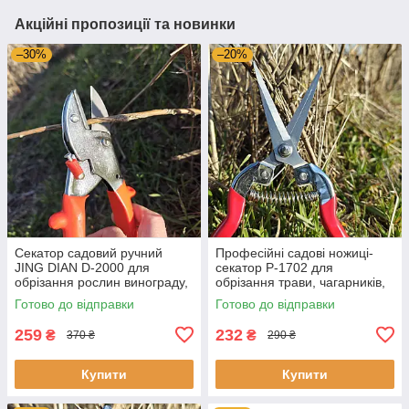
Акційні пропозиції та новинки
–30%
–20%
Секатор садовий ручний
Професійні садові ножиці-
JING DIAN D-2000 для
секатор P-1702 для
обрізання рослин винограду,
обрізання трави, чагарників,
дерев і квітів
винограду та квітів
Готово до відправки
Готово до відправки
259
232
₴
₴
370 ₴
290 ₴
Купити
Купити