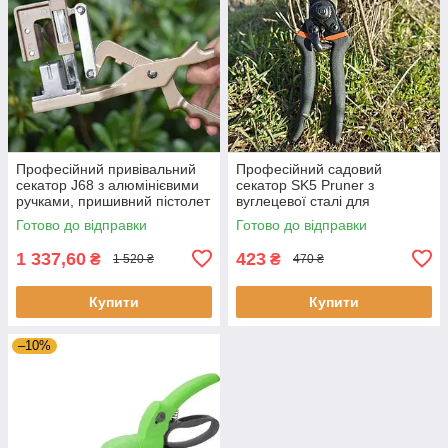
Професійний привівальний
Професійний садовий
секатор J68 з алюмінієвими
секатор SK5 Pruner з
ручками, пришивний пістолет
вуглецевої сталі для
металевий
обрізання винограду, дерев і
Готово до відправки
Готово до відправки
квітів
1 337,60
423
₴
₴
1 520 ₴
470 ₴
Купити
Купити
–10%