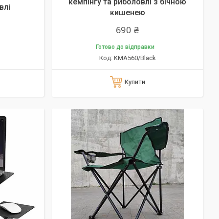
кемпінгу та риболовлі з бічною
влі
кишенею
690 ₴
Готово до відправки
KMA560/Black
Купити