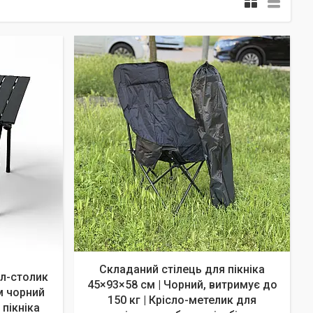
Складаний стілець для пікніка
іл-столик
45×93×58 см | Чорний, витримує до
м чорний
150 кг | Крісло-метелик для
 пікніка