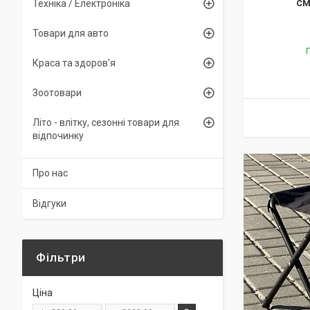
см
Техніка / Електроніка
Товари для авто
Г
Краса та здоров'я
Зоотовари
Літо - влітку, сезонні товари для
відпочинку
Про нас
Відгуки
Фільтри
Ціна