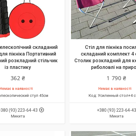
телескопічний складаний
Стіл для пікніка поси
для пікніка Портативний
складаний комплект 4 с
ний розкладний стільчик
Столик розкладний для ке
із пластику
риболовлі на прир
362 ₴
1 790 ₴
Немає в наявності
Немає в наявності
елескопический стул 45см
Усиленный стол+4 с
+380 (93) 223-64-43
+380 (93) 223-64-4
Микита
Микита