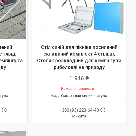
лений
Стіл синій для пікніка посилений
тільці,
складаний комплект 4 стільці,
мпінгу та
Столик розкладний для кемпінгу та
оду
риболовлі на природу
1 946 ₴
Немає в наявності
тула
Усиленный синий 4 стула
3
+380 (93) 223-64-43
Микита