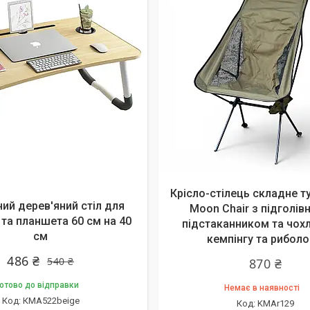
алишилось 10 днів
Крісло-стілець складне т
ий дерев'яний стіл для
Moon Chair з підголів
 та планшета 60 см на 40
підстаканником та чох
см
кемпінгу та риболо
486 ₴
540 ₴
870 ₴
отово до відправки
Немає в наявності
КMA522beige
KMAr129