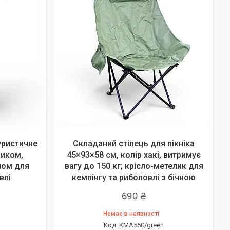
уристичне
Складаний стілець для пікніка
ником,
45×93×58 см, колір хакі, витримує
лом для
вагу до 150 кг; крісло-метелик для
влі
кемпінгу та риболовлі з бічною
690 ₴
Немає в наявності
KMA560/green