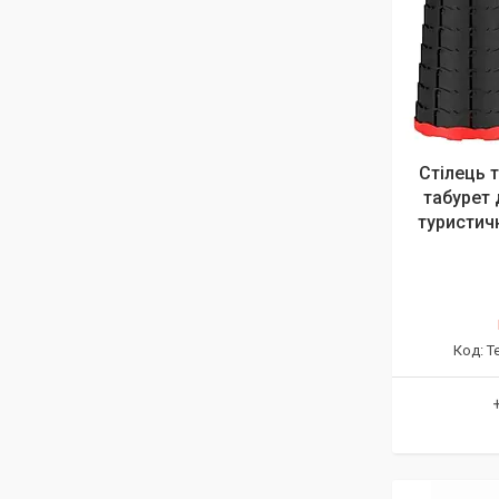
Стілець 
табурет 
туристич
Т