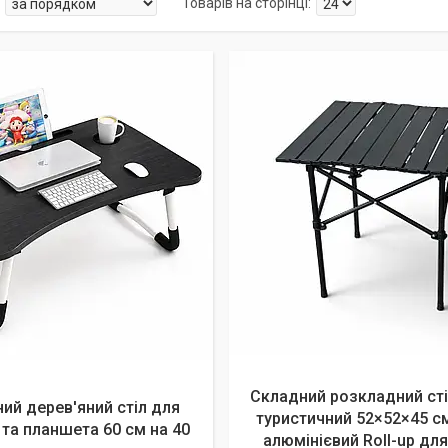
алишилось 10 днів
Складний розкладний ст
ий дерев'яний стіл для
туристичний 52×52×45 с
 та планшета 60 см на 40
алюмінієвий Roll-up для