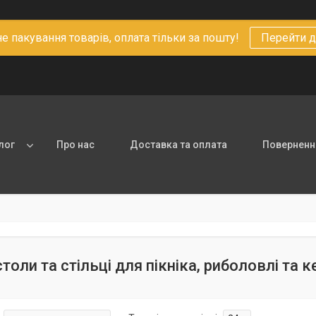
 пакування товарів, оплата тільки за пошту!
Перейти д
лог
Про нас
Доставка та оплата
Повернення
толи та стільці для пікніка, риболовлі та к