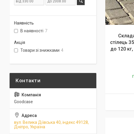
Наявність
В наявності
7
Склада
стілець 3
Акція
до 120 кг
Товари зі знижками
4
Г
Goodcase
вул. Велика Діївська 40, індекс 49128,
Дніпро, Україна