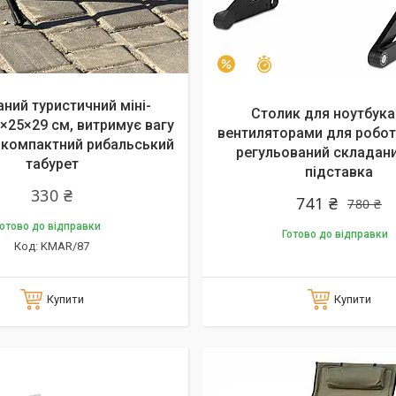
Залишилось 26 днів
–5%
ний туристичний міні-
Столик для ноутбука
5×25×29 см, витримує вагу
вентиляторами для роботи
, компактний рибальський
регульований складани
табурет
підставка
330 ₴
741 ₴
780 ₴
отово до відправки
Готово до відправки
KMAR/87
Купити
Купити