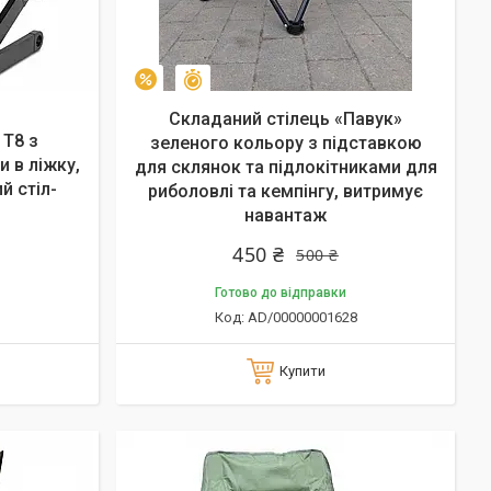
Залишилось 10 днів
–10%
Складаний стілець «Павук»
 T8 з
зеленого кольору з підставкою
 в ліжку,
для склянок та підлокітниками для
й стіл-
риболовлі та кемпінгу, витримує
навантаж
450 ₴
500 ₴
Готово до відправки
AD/00000001628
Купити