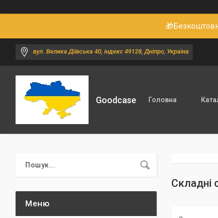
🎁Безкоштовне
вул. Велика Діївська 40, індекс 49128, Дніпро, Україна
Goodcase
Головна
Ката
Складні с