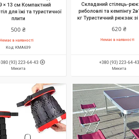
Складаний стілець-рюк
29 × 13 см Компактний
риболовлі та кемпінгу 2в
тіл для їжі та туристичної
кг Туристичний рюкзак зі
плити
620 ₴
500 ₴
Немає в наявності
Немає в наявності
KMA639
+380 (93) 223-64-43
+380 (93) 223-64-4
Микита
Микита