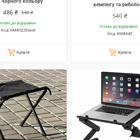
 чорного кольору
кемпінгу та риболо
486 ₴
540 ₴
540 ₴
отово до відправки
Готово до відправки
КMA522black
KMA642
Купити
Купити