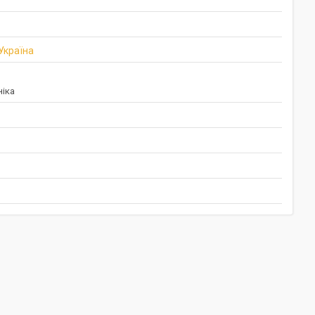
 Україна
іка