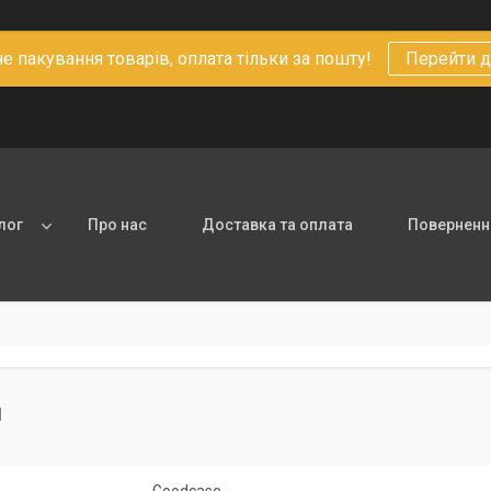
 пакування товарів, оплата тільки за пошту!
Перейти д
лог
Про нас
Доставка та оплата
Повернення
и