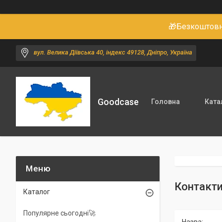
🎁Безкоштовне
вул. Велика Діївська 40, індекс 49128, Дніпро, Україна
Goodcase
Головна
Ката
Контакт
Каталог
Популярне сьогодні🚀