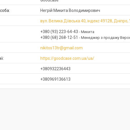
Goodcase
Негрій Микита Володимирович
вул. Велика Діївська 40, індекс 49128, Дніпро,
+380 (93) 223-64-43
Микита
+380 (68) 268-12-51
Менеджер з продажу Верон
nikitos13tr@gmail.com
https://goodcase.com.ua/ua/
+380932236443
+380969136613