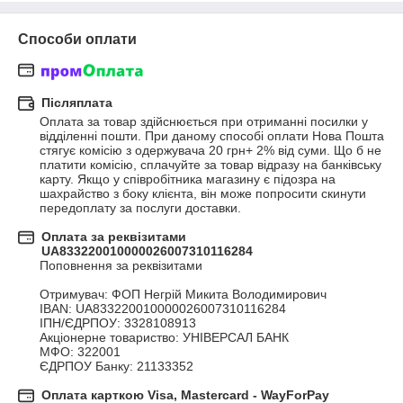
Способи оплати
Післяплата
Оплата за товар здійснюється при отриманні посилки у 
відділенні пошти. При даному способі оплати Нова Пошта 
стягує комісію з одержувача 20 грн+ 2% від суми. Що б не 
платити комісію, сплачуйте за товар відразу на банківську 
карту. Якщо у співробітника магазину є підозра на 
шахрайство з боку клієнта, він може попросити скинути 
передоплату за послуги доставки.
Оплата за реквізитами
UA833220010000026007310116284
Поповнення за реквізитами

Отримувач: ФОП Негрій Микита Володимирович 

IBAN: UA833220010000026007310116284 

ІПН/ЄДРПОУ: 3328108913 

Акціонерне товариство: УНІВЕРСАЛ БАНК 

МФО: 322001 

ЄДРПОУ Банку: 21133352
Оплата карткою Visa, Mastercard - WayForPay