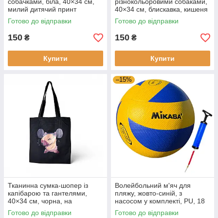
собачками, біла, 40×34 см,
різнокольоровими собаками,
милий дитячий принт
40×34 см, блискавка, кишеня
Готово до відправки
Готово до відправки
150
150
₴
₴
Купити
Купити
–15%
Тканинна сумка-шопер із
Волейбольний м'яч для
капібарою та гантелями,
пляжу, жовто-синій, з
40×34 см, чорна, на
насосом у комплекті, PU, 18
блискавці, з кишенею
панелей, розмір 5
Готово до відправки
Готово до відправки