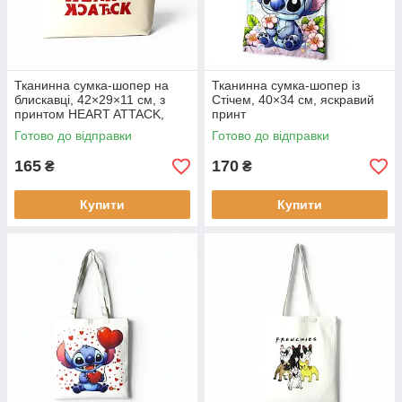
Тканинна сумка-шопер на
Тканинна сумка-шопер із
блискавці, 42×29×11 см, з
Стічем, 40×34 см, яскравий
принтом HEART ATTACK,
принт
біла
Готово до відправки
Готово до відправки
165
170
₴
₴
Купити
Купити