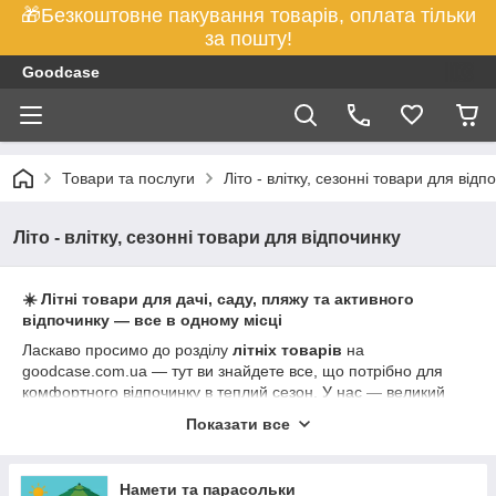
🎁Безкоштовне пакування товарів, оплата тільки
за пошту!
Goodcase
Товари та послуги
Літо - влітку, сезонні товари для відп
Літо - влітку, сезонні товари для відпочинку
☀️ Літні товари для дачі, саду, пляжу та активного
відпочинку — все в одному місці
Ласкаво просимо до розділу
літніх товарів
на
goodcase.com.ua
— тут ви знайдете все, що потрібно для
комфортного відпочинку в теплий сезон. У нас — великий
вибір
садових парасоль, шатров, басейнів, надувних
Показати все
матраців, пляжних іграшок
та інших аксесуарів для літа.
Намети та парасольки