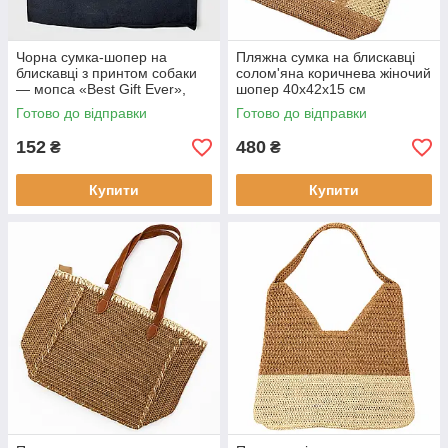
Чорна сумка-шопер на
Пляжна сумка на блискавці
блискавці з принтом собаки
солом'яна коричнева жіночий
— мопса «Best Gift Ever»,
шопер 40х42х15 см
40×34 см
Готово до відправки
Готово до відправки
152
480
₴
₴
Купити
Купити