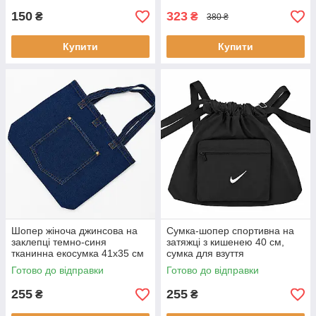
150
323
₴
₴
380 ₴
Купити
Купити
Шопер жіноча джинсова на
Сумка-шопер спортивна на
заклепці темно-синя
затяжці з кишенею 40 см,
тканинна екосумка 41х35 см
сумка для взуття
Готово до відправки
Готово до відправки
255
255
₴
₴