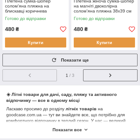
Плетена сумка-шопер
Плетена жіноча сумка-шопер
солом'яна пляжна на
на магніті двоколірна
блискавці коричнева
солом'яна пляжна 38х39 см
екокошина 30х30 см
Готово до відправки
Готово до відправки
480
480
₴
₴
Купити
Купити
Показати ще
1
/ 3
☀️ Літні товари для дачі, саду, пляжу та активного
відпочинку — все в одному місці
Ласкаво просимо до розділу
літніх товарів
на
goodcase.com.ua
— тут ви знайдете все, що потрібно для
комфортного відпочинку в теплий сезон. У нас — великий
вибір
садових парасоль, шатров, басейнів, надувних
Показати все
матраців, пляжних іграшок
та інших аксесуарів для літа.