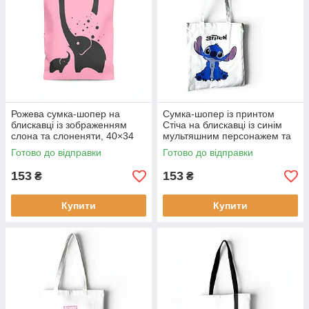
Рожева сумка-шопер на
Сумка-шопер із принтом
блискавці із зображенням
Стіча на блискавці із синім
слона та слоненяти, 40×34
мультяшним персонажем та
см
внутрішньою кишенею, 40×34
Готово до відправки
Готово до відправки
см
153
153
₴
₴
Купити
Купити