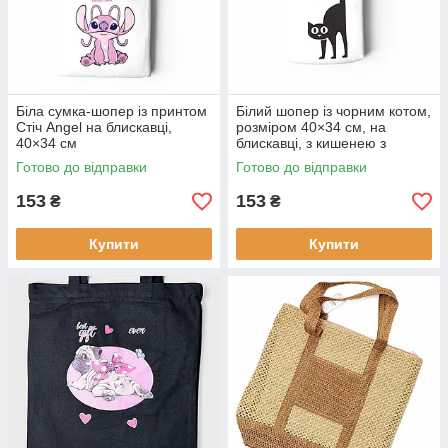
Біла сумка-шопер із принтом
Білий шопер із чорним котом,
Стіч Angel на блискавці,
розміром 40×34 см, на
40×34 см
блискавці, з кишенею з
принтом
Готово до відправки
Готово до відправки
153
153
₴
₴
Купити
Купити