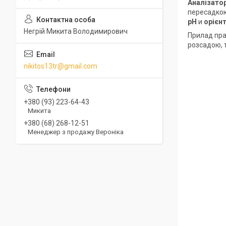
Аналізатор
пересадкою
pH
и
орієн
Негрій Микита Володимирович
Прилад пр
розсадою, 
nikitos13tr@gmail.com
+380 (93) 223-64-43
Микита
+380 (68) 268-12-51
Менеджер з продажу Вероніка