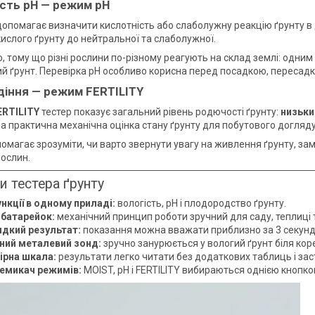
сть pH — режим pH
опомагає визначити кислотність або слаболужну реакцію ґрунту в 
кислого ґрунту до нейтральної та слаболужної.
, тому що різні рослини по-різному реагують на склад землі: одни
й ґрунт. Перевірка pH особливо корисна перед посадкою, пересадко
іння — режим FERTILITY
ERTILITY
тестер показує загальний рівень родючості ґрунту:
низьки
 а практична механічна оцінка стану ґрунту для побутового догляду
омагає зрозуміти, чи варто звернути увагу на живлення ґрунту, за
ослин.
и тестера ґрунту
ункції в одному приладі:
вологість, pH і плодородство ґрунту.
 батарейок:
механічний принцип роботи зручний для саду, теплиці 
дкий результат:
показання можна вважати приблизно за 3 секунд
ний металевий зонд:
зручно занурюється у вологий ґрунт біля коре
ірна шкала:
результати легко читати без додаткових таблиць і зас
емикач режимів:
MOIST, pH і FERTILITY вибираються однією кнопко