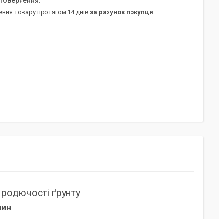
ення товару протягом 14 днів
за рахунок покупця
і родючості ґрунту
лин