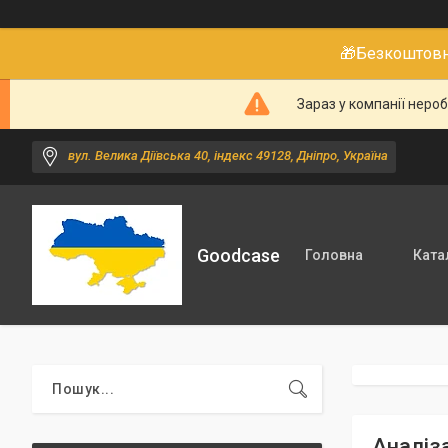
🎁Безкоштовне
Зараз у компанії неро
вул. Велика Діївська 40, індекс 49128, Дніпро, Україна
Goodcase
Головна
Ката
Аналіза