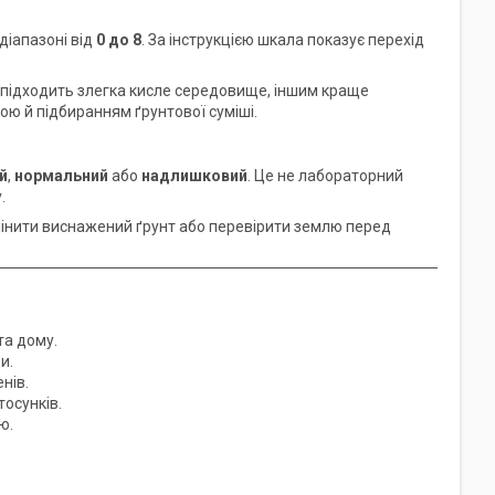
діапазоні від
0 до 8
. За інструкцією шкала показує перехід
м підходить злегка кисле середовище, іншим краще
ю й підбиранням ґрунтової суміші.
й
,
нормальний
або
надлишковий
. Це не лабораторний
.
мінити виснажений ґрунт або перевірити землю перед
та дому.
и.
нів.
тосунків.
ю.