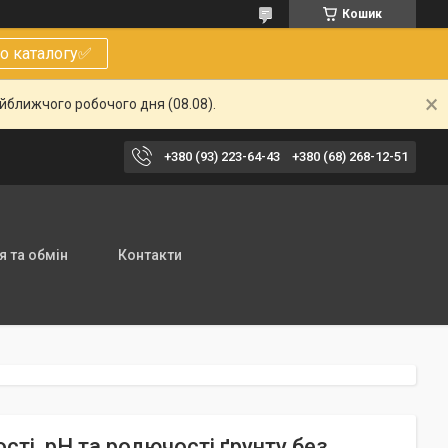
Кошик
о каталогу✅
айближчого робочого дня (08.08).
+380 (93) 223-64-43
+380 (68) 268-12-51
 та обмін
Контакти
сті, pH та родючості ґрунту без