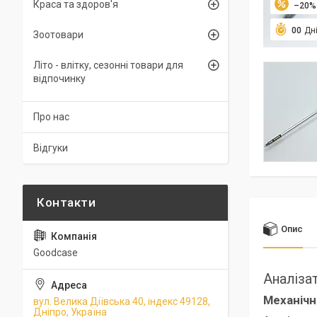
Краса та здоров'я
–20%
0
0
Дн
Зоотовари
Літо - влітку, сезонні товари для
відпочинку
Про нас
Відгуки
Опис
Goodcase
Аналіза
Механічн
вул. Велика Діївська 40, індекс 49128,
Дніпро, Україна