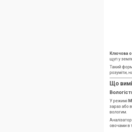
Ключова о
щуп у земл
Такий форм
розуміти, н
Що вимі
Вологіст
У режимі
M
зараз або в
вологим.
Аналізатор
овочами в 