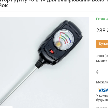
йок
Готово 
288 
Купи
+380 (9
Микита
У компа
будь-я