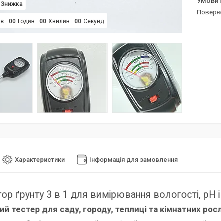
поверн
ів
0
0
Годин
0
0
Хвилин
0
0
Секунд
Характеристики
Інформація для замовлення
тор ґрунту 3 в 1 для вимірювання вологості, pH 
ий тестер для саду, городу, теплиці та кімнатних рос