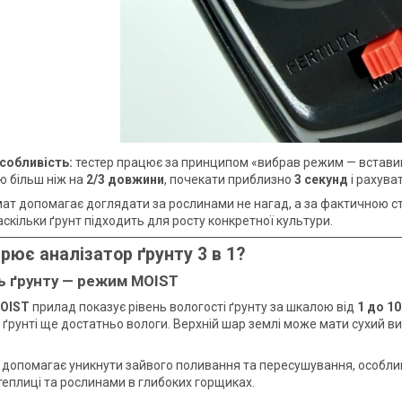
собливість:
тестер працює за принципом «вибрав режим — вставив
ю більш ніж на
2/3 довжини
, почекати приблизно
3 секунд
і рахува
ат допомагає доглядати за рослинами не нагад, а за фактичною ста
аскільки ґрунт підходить для росту конкретної культури.
рює аналізатор ґрунту 3 в 1?
ь ґрунту — режим MOIST
OIST
прилад показує рівень вологості ґрунту за шкалою від
1 до 10
 ґрунті ще достатньо вологи. Верхній шар землі може мати сухий ви
 допомагає уникнути зайвого поливання та пересушування, особлив
теплиці та рослинами в глибоких горщиках.