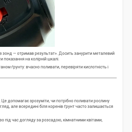
 зонд — отримав результат». Досить занурити металевий
ти показання на колірній шкалі.
ном ґрунту: вчасно поливати, перевіряти кислотність і
. Це допомагає зрозуміти, чи потрібно поливати рослину
гляд, але всередині біля коренів ґрунт часто залишається
о під час догляду за розсадою, кімнатними квітами,