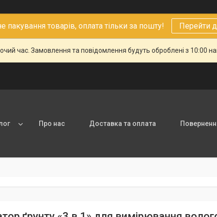
 пакування товарів, оплата тільки за пошту!
Перейти д
бочий час. Замовлення та повідомлення будуть оброблені з 10:00 н
лог
Про нас
Доставка та оплата
Повернення
тор ґрунту «3 в 1» для вимірювання волого