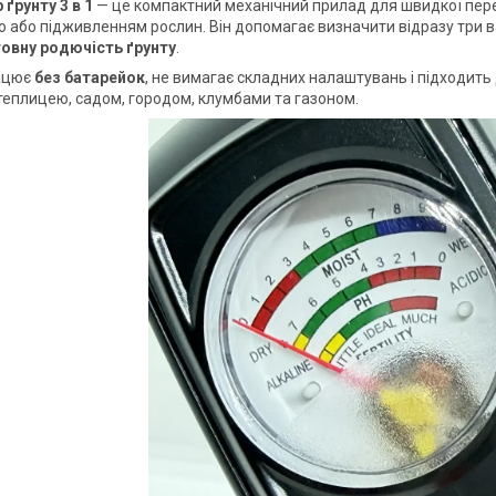
 ґрунту 3 в 1
— це компактний механічний прилад для швидкої пере
 або підживленням рослин. Він допомагає визначити відразу три 
товну родючість ґрунту
.
ацює
без батарейок
, не вимагає складних налаштувань і підходить
теплицею, садом, городом, клумбами та газоном.