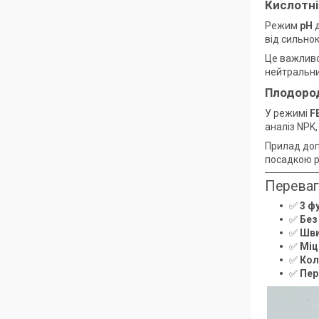
Кислотні
Режим
pH
д
від сильно
Це важливо
нейтральни
Плодород
У режимі
F
аналіз NPK,
Прилад доп
посадкою р
Переваг
✅
3 ф
✅
Без
✅
Шви
✅
Міц
✅
Кол
✅
Пер