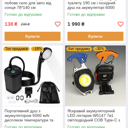
лобове скло для авто від
туалету 190 см і похідний
сонця 78*140 см
душ на акумуляторі 6000
Сонцезахисна складана
мА·год з дисплеєм
Готово до відправки
Готово до відправки
шторка для машини
138
1 990
₴
₴
230 ₴
Купити
Купити
Топ продажів
–18%
Хит продажу
–30%
Портативний душ з
Яскравий акумуляторний
акумулятором 6000 мАг
LED ліхтарик W5147 7в1
дисплеєм температури та
світлодіодний COB Type-C з
заряду - туристичний душ
червоним світлом, ліхтар
Готово до відправки
Готово до відправки