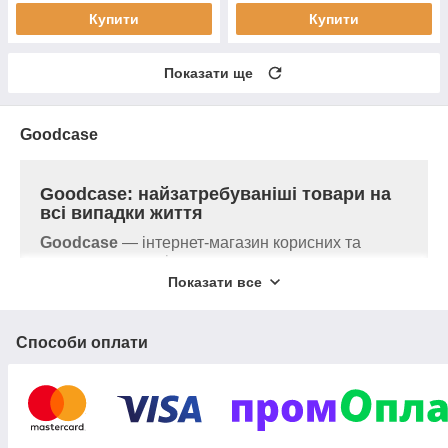
Купити
Купити
Показати ще
Goodcase
Goodcase: найзатребуваніші товари на
всі випадки життя
Goodcase
— інтернет-магазин корисних та
трендових товарів для дому, авто, саду та
відпочинку з оперативною доставкою по всій
Показати все
Україні. У нашому каталозі зібрано широкий
асортимент затребуваної продукції: від
мобільних аксесуарів, ліхтарів та зарядних
Способи оплати
пристроїв до дитячих іграшок та корисних
побутових дрібниць. Забезпечуємо безкоштовне
пакування кожного замовлення та щоденну
відправку.
Життя людини настільки насичене повсякденними