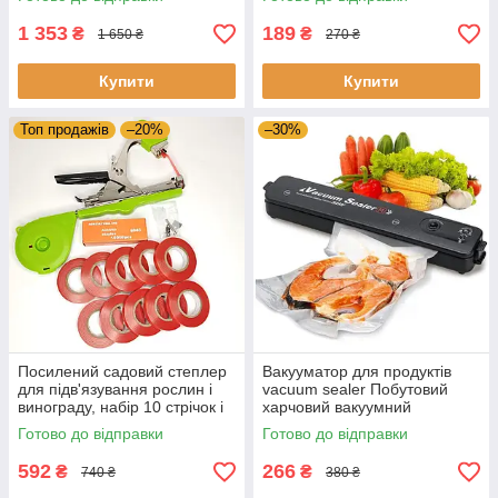
для кемпінгу
карабін запальничка
1 353
189
₴
₴
1 650 ₴
270 ₴
Купити
Купити
Топ продажів
–20%
–30%
Посилений садовий степлер
Вакууматор для продуктів
для підв'язування рослин і
vacuum sealer Побутовий
винограду, набір 10 стрічок і
харчовий вакуумний
10 000 скоб
пакувальник фруктів
Готово до відправки
Готово до відправки
Кухонний
592
266
₴
₴
740 ₴
380 ₴