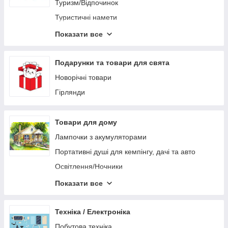
Туризм/Відпочинок
Туристичні намети
Складні столи та стільці для пікніка, риболовлі та
Показати все
кемпінгу
Подарунки та товари для свята
Новорічні товари
Гірлянди
Товари для дому
Лампочки з акумуляторами
Портативні душі для кемпінгу, дачі та авто
Освітлення/Ночники
Вакуумні пакувальники для продуктів та їжі
Показати все
Газові портативні плити, балони, пальники
Powerbank
Техніка / Електроніка
Ліхтарі, освітлення
Побутова техніка