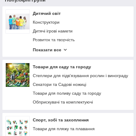
Дитячий світ
Конструктори
Дитячі ігрові намети
Розвиток та творчість
Настільні ігри
Показати все
Іграшки
Для немовлят
Товари для саду та городу
Рюкзаки та сумки
Степлери для підв'язування рослин і винограду
Дитячі сейфи та скарбнички
Секатори та Садові ножиці
Літні товари для дітей
Товари для поливу саду та городу
Дитячий транспорт
Обприскувачі та комплектуючі
Спорт, хобі та захоплення
Товари для пляжу та плавання