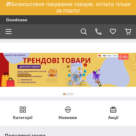
🎁Безкоштовне пакування товарів, оплата тільки
за пошту!
Goodcase
Категорії
Новинки
Акції
Популярні групи