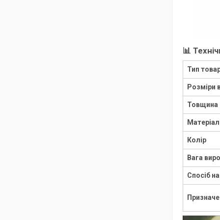
📊 Техні
Тип това
Розміри 
Товщина
Матеріал
Колір
Вага вир
Спосіб н
Призначе