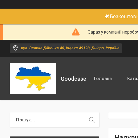
🎁Безкоштовне
Зараз у компанії неробо
вул. Велика Діївська 40, індекс 49128, Дніпро, Україна
Goodcase
Головна
Ката
Надувн