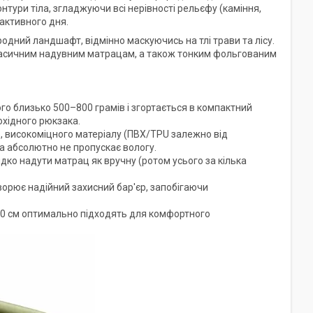
нтури тіла, згладжуючи всі нерівності рельєфу (каміння,
 активного дня.
одний ландшафт, відмінно маскуючись на тлі трави та лісу.
ласичним надувним матрацам, а також тонким фольгованим
о близько 500–800 грамів і згортається в компактний
охідного рюкзака.
, високоміцного матеріалу (ПВХ/TPU залежно від
та абсолютно не пропускає вологу.
ко надути матрац як вручну (ротом усього за кілька
орює надійний захисний бар'єр, запобігаючи
60 см оптимально підходять для комфортного