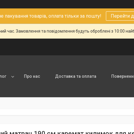
 пакування товарів, оплата тільки за пошту!
Перейти д
чий час. Замовлення та повідомлення будуть оброблені з 10:00 най
лог
Про нас
Доставка та оплата
Повернення
ий матрац 190 см каремат килимок для ке