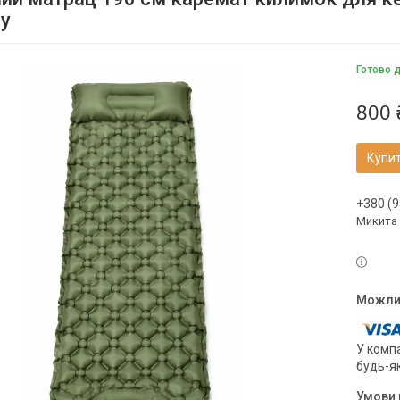
у
Готово 
800 
Купи
+380 (9
Микита
У компа
будь-я