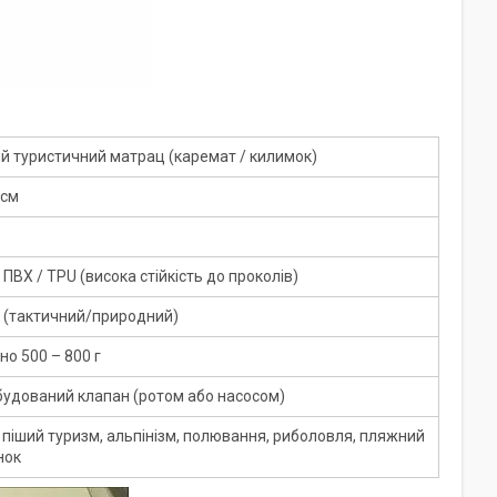
й туристичний матрац (каремат / килимок)
 см
ПВХ / TPU (висока стійкість до проколів)
 (тактичний/природний)
о 500 – 800 г
будований клапан (ротом або насосом)
 піший туризм, альпінізм, полювання, риболовля, пляжний
нок