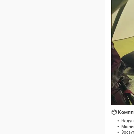
📦 Компл
Надув
Міцни
Зрозум