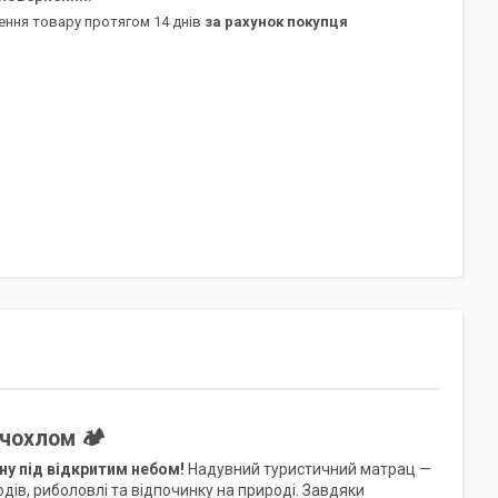
ення товару протягом 14 днів
за рахунок покупця
чохлом 🏕️
ну під відкритим небом!
Надувний туристичний матрац —
дів, риболовлі та відпочинку на природі. Завдяки