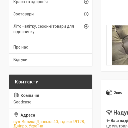
Краса та здоров'я
Зоотовари
Літо - влітку, сезонні товари для
відпочинку
Про нас
Відгуки
Опис
Goodcase
💡 Наду
✨ Ваш наді
вул. Велика Діївська 40, індекс 49128,
це ультрал
Дніпро, Україна