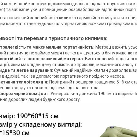
й комірчастій конструкції, килимок ідеально підлаштовується під ко
іння) та забезпечуючи повноцінний розслабляючий відпочинок після
 та насичений зелений колір килимка гармонійно вписується в прир
ий каремат стане чудовою альтернативою важким і громіздким к
ивості та переваги туристичного килимка:
ьтралегкість та максимальна портативність:
Матрац важить усьог
кий практично не займає місця і легко вміщується в бічну кишеню п
носостійкий та вологозахисний матеріал:
Виготовлений зі щільного
ції), який має підвищену стійкість до проколів, механічного зносу 
видке та легке надування:
Сучасний надійний клапан дозволяє швид
 видихів), так і за допомогою портативного похідного насоса.
ективна теплоізоляція:
Повітряний прошарок товщиною 5–6 см ств
нню холоду та вогкості від землі до вашого тіла.
внорозмірний комфорт:
Універсальна довжина 190 см та ширина 
ння дорослих людей будь-якого зросту.