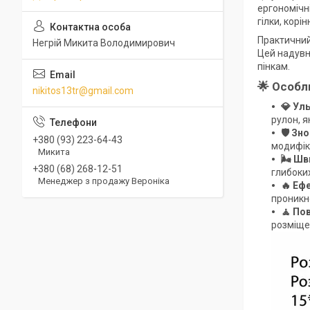
ергономічні
гілки, кор
Практичний
Негрій Микита Володимирович
Цей надувн
пінкам.
🌟 Особл
nikitos13tr@gmail.com
💎 Ул
рулон, я
🛡️ З
+380 (93) 223-64-43
модифіка
Микита
🌬️ Ш
+380 (68) 268-12-51
глибоких
Менеджер з продажу Вероніка
🔥 Еф
проникне
🧘 По
розміще