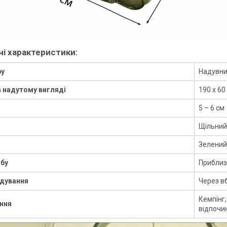
чні характеристики:
ру
Надувни
в надутому вигляді
190 х 60
5 – 6 см
Щільний 
Зелений
обу
Приблизн
адування
Через в
Кемпінг,
ння
відпочи