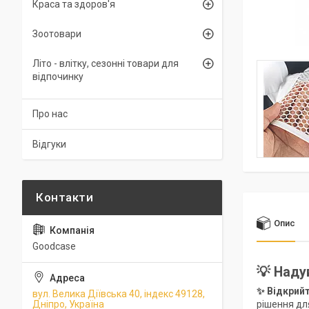
Краса та здоров'я
Зоотовари
Літо - влітку, сезонні товари для
відпочинку
Про нас
Відгуки
Опис
Goodcase
💡 Наду
✨ Відкрийт
вул. Велика Діївська 40, індекс 49128,
рішення для
Дніпро, Україна