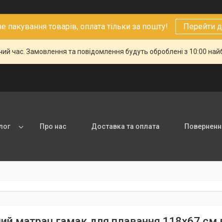
 пакування товарів, оплата тільки за пошту!
Перейти д
чий час. Замовлення та повідомлення будуть оброблені з 10:00 най
лог
Про нас
Доставка та оплата
Повернення
ий матрац гамак для плавання 118х67 см в