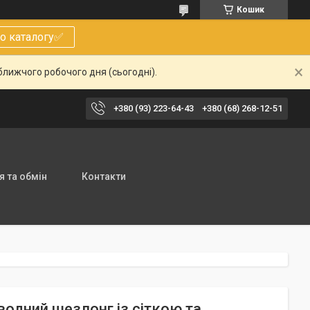
Кошик
о каталогу✅
ближчого робочого дня (сьогодні).
+380 (93) 223-64-43
+380 (68) 268-12-51
 та обмін
Контакти
одний шезлонг із сіткою та