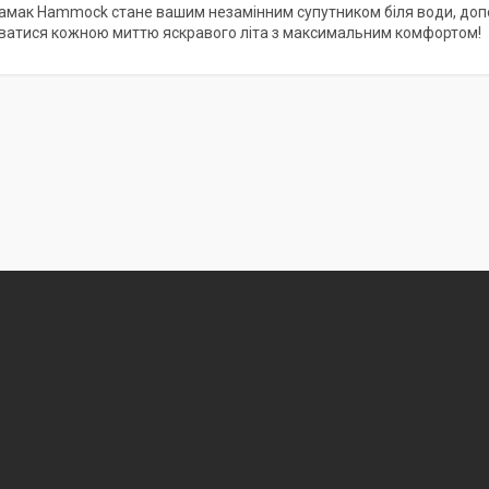
амак Hammock стане вашим незамінним супутником біля води, допо
атися кожною миттю яскравого літа з максимальним комфортом!