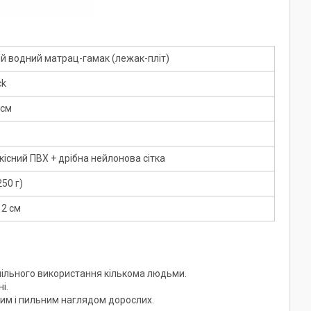
й водний матрац-гамак (лежак-пліт)
k
 см
існий ПВХ + дрібна нейлонова сітка
250 г)
 2 см
спільного використання кількома людьми.
і.
им і пильним наглядом дорослих.