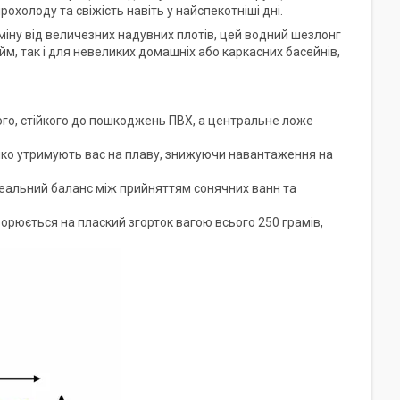
холоду та свіжість навіть у найспекотніші дні.
міну від величезних надувних плотів, цей водний шезлонг
йм, так і для невеликих домашніх або каркасних басейнів,
го, стійкого до пошкоджень ПВХ, а центральне ложе
яко утримують вас на плаву, знижуючи навантаження на
деальний баланс між прийняттям сонячних ванн та
рюється на плаский згорток вагою всього 250 грамів,