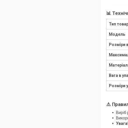
📊 Техні
Тип това
Модель
Розміри 
Максимал
Матеріал
Вага в уп
Розміри 
⚠️ Прави
Виріб
Викори
Увага