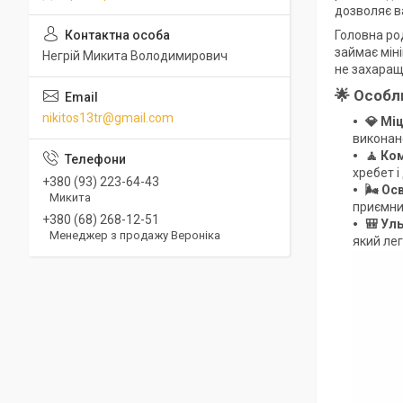
дозволяє в
Головна ро
займає міні
Негрій Микита Володимирович
не захаращ
🌟 Особл
nikitos13tr@gmail.com
💎 Міц
виконане
🧘 Ко
хребет 
+380 (93) 223-64-43
🌬️ О
Микита
приємни
+380 (68) 268-12-51
🎒 Ул
Менеджер з продажу Вероніка
який лег