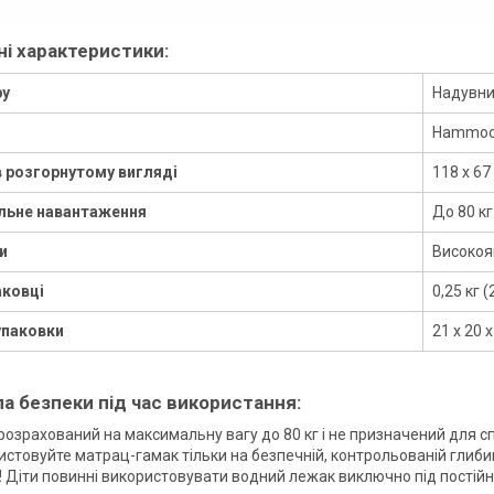
чні характеристики:
ру
Надувни
Hammoc
в розгорнутому вигляді
118 х 67
ьне навантаження
До 80 кг
и
Високояк
аковці
0,25 кг (
упаковки
21 х 20 х
ла безпеки під час використання:
 розрахований на максимальну вагу до 80 кг і не призначений для 
стовуйте матрац-гамак тільки на безпечній, контрольованій глибин
!
Діти повинні використовувати водний лежак виключно під постійн