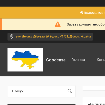
🎁Безкоштовне
Зараз у компанії неробо
вул. Велика Діївська 40, індекс 49128, Дніпро, Україна
Goodcase
Головна
Ката
Надувн