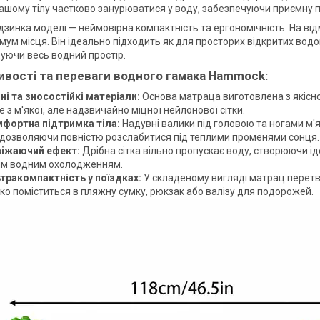
ашому тілу частково занурюватися у воду, забезпечуючи приємну про
дзинка моделі — неймовірна компактність та ергономічність. На від
мум місця. Він ідеально підходить як для просторих відкритих водо
уючи весь водний простір.
ивості та переваги водного гамака Hammock:
ні та зносостійкі матеріали:
Основа матраца виготовлена з якісно
 з м'якої, але надзвичайно міцної нейлонової сітки.
мфортна підтримка тіла:
Надувні валики під головою та ногами м'
і дозволяючи повністю розслабитися під теплими променями сонця.
свіжаючий ефект:
Дрібна сітка вільно пропускає воду, створюючи і
м водним охолодженням.
ьтракомпактність у поїздках:
У складеному вигляді матрац перетво
ко поміститься в пляжну сумку, рюкзак або валізу для подорожей.