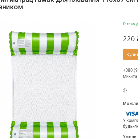
івником
Готово 
220 
Купи
+380 (9
Микита
У компа
будь-я