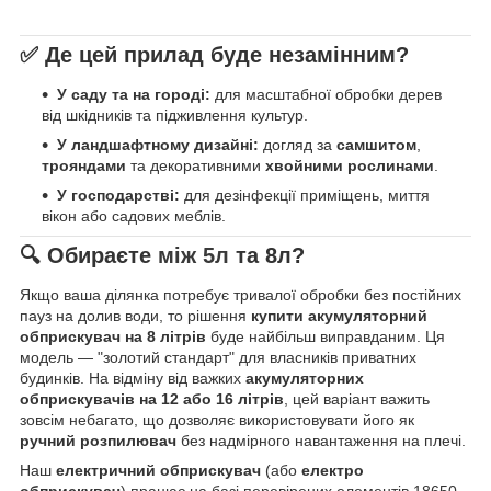
✅ Де цей прилад буде незамінним?
У саду та на городі:
для масштабної обробки дерев
від шкідників та підживлення культур.
У ландшафтному дизайні:
догляд за
самшитом
,
трояндами
та декоративними
хвойними рослинами
.
У господарстві:
для дезінфекції приміщень, миття
вікон або садових меблів.
🔍 Обираєте
між 5л
та 8л?
Якщо ваша ділянка потребує тривалої обробки без постійних
пауз на долив води, то рішення
купити акумуляторний
обприскувач на 8 літрів
буде найбільш виправданим. Ця
модель — "золотий стандарт" для власників приватних
будинків. На відміну від важких
акумуляторних
обприскувачів на 12 або 16 літрів
, цей варіант важить
зовсім небагато, що дозволяє використовувати його як
ручний розпилювач
без надмірного навантаження на плечі.
Наш
електричний обприскувач
(або
електро
обприскувач
) працює на базі перевірених елементів 18650.