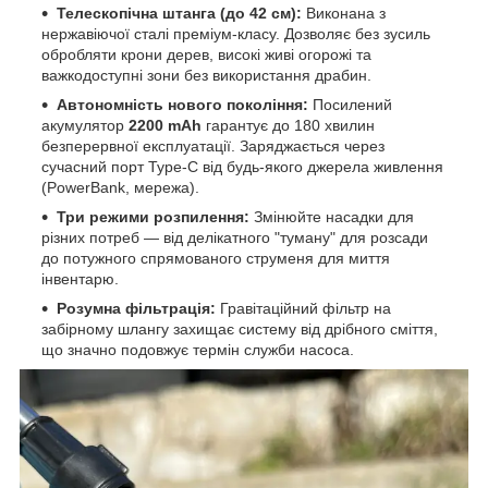
Телескопічна штанга (до 42 см):
Виконана з
нержавіючої сталі преміум-класу. Дозволяє без зусиль
обробляти крони дерев, високі живі огорожі та
важкодоступні зони без використання драбин.
Автономність нового покоління:
Посилений
акумулятор
2200 mAh
гарантує до 180 хвилин
безперервної експлуатації. Заряджається через
сучасний порт Type-C від будь-якого джерела живлення
(PowerBank, мережа).
Три режими розпилення:
Змінюйте насадки для
різних потреб — від делікатного "туману" для розсади
до потужного спрямованого струменя для миття
інвентарю.
Розумна фільтрація:
Гравітаційний фільтр на
забірному шлангу захищає систему від дрібного сміття,
що значно подовжує термін служби насоса.