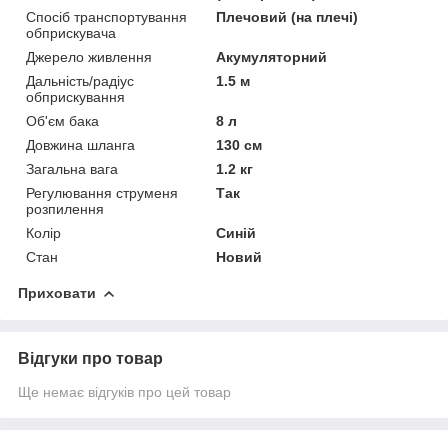
Спосіб транспортування
Плечовий (на плечі)
обприскувача
Джерело живлення
Акумуляторний
Дальність/радіус
1.5 м
обприскування
Об'єм бака
8 л
Довжина шланга
130 см
Загальна вага
1.2 кг
Регулювання струменя
Так
розпилення
Колір
Синій
Стан
Новий
Приховати
Відгуки про товар
Ще немає відгуків про цей товар