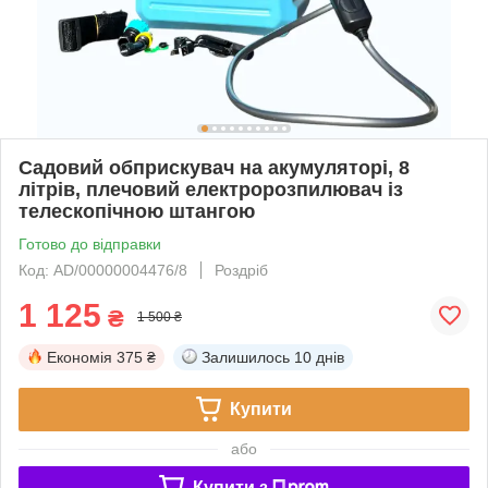
Садовий обприскувач на акумуляторі, 8
літрів, плечовий електророзпилювач із
телескопічною штангою
Готово до відправки
Код: AD/00000004476/8
Роздріб
1 125
₴
1 500 ₴
Економія
375 ₴
Залишилось
10 днів
Купити
або
Купити з