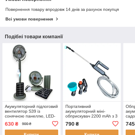
Повернення товару впродовж 14 днів за рахунок покупця
Всі умови повернення
Подібні товари компанії
Акумуляторний підлоговий
Портативний
Обп
вентилятор S39 із
акумуляторний міні-
акум
сонячною панеллю, LED-
обприскувач 2200 mAh з 3
садо
лампою та функцією
насадками - ручний
елек
630
790
745
₴
₴
900 ₴
PowerBank, USB-C, 5
прилад для поливу
із г
швидкостей,
рослин
USB
Купити
Купити