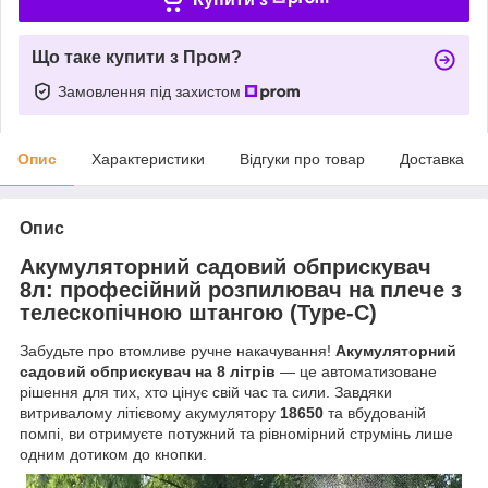
Що таке купити з Пром?
Замовлення під захистом
Опис
Характеристики
Відгуки про товар
Доставка
Опис
Акумуляторний садовий обприскувач
8л: професійний розпилювач на плече з
телескопічною штангою (Type-C)
Забудьте про втомливе ручне накачування!
Акумуляторний
садовий обприскувач на 8 літрів
— це автоматизоване
рішення для тих, хто цінує свій час та сили. Завдяки
витривалому літієвому акумулятору
18650
та вбудованій
помпі, ви отримуєте потужний та рівномірний струмінь лише
одним дотиком до кнопки.