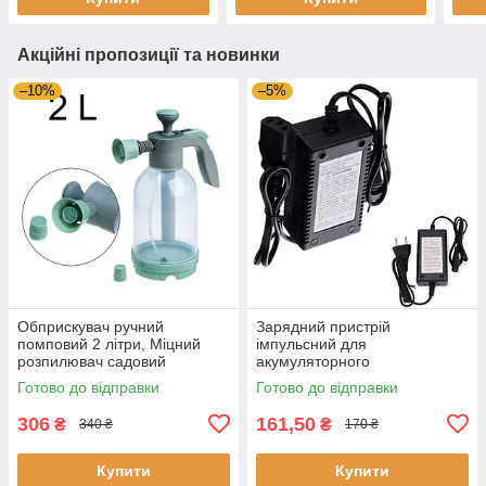
телескопічний
Акційні пропозиції та новинки
–10%
–5%
Обприскувач ручний
Зарядний пристрій
помповий 2 літри, Міцний
імпульсний для
розпилювач садовий
акумуляторного
механічний для дерев і саду
обприскувача, заряджання
Готово до відправки
Готово до відправки
для електрообприскувачів
306
161,50
₴
₴
340 ₴
170 ₴
Купити
Купити