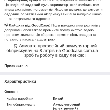
Це надійний
садовий пульверизатор
, який замінить вам
кілька застарілих інструментів. Якщо ви шукали, де замовити
садовий портативний обприскувач 8л
за вигідною ціною
— ви потрапили за адресою.
💡 Лайфхак від GoodCase:
Після використання розчинів з
добривами обов'язково промийте помпу чистою водою
протягом хвилини. Це збереже герметичність насадок та
потужність насоса на довгі роки.
🛒 Замовте професійний акумуляторний
обприскувач на 8 літрів на Goodcase.com.ua —
зробіть роботу в саду легкою!
Приховати
Характеристики
Основні
Країна виробник
Китай
Тип обприскувача
Акумуляторний
(електричний)