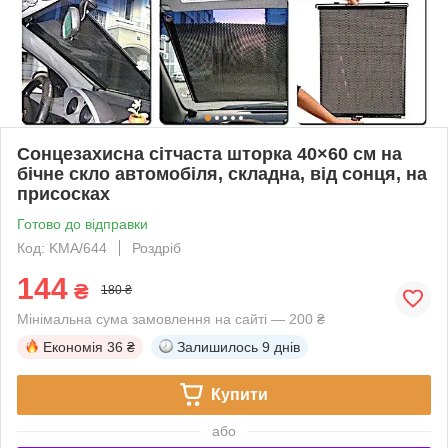
Сонцезахисна сітчаста шторка 40×60 см на
бічне скло автомобіля, складна, від сонця, на
присосках
Готово до відправки
Код: KMA/644
Роздріб
144
₴
180 ₴
Мінімальна сума замовлення на сайті — 200 ₴
Економія
36 ₴
Залишилось
9 днів
Купити
або