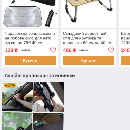
Парасолька сонцезахисна
Складаний дерев'яний
Штор
на лобове скло для авто
стіл для ноутбука та
прис
від сонця 78*140 см
планшета 60 см на 40 см
120*
Сонцезахисна складана
Сонц
138
486
240
₴
₴
230 ₴
540 ₴
шторка для машини
што
Купити
Купити
Акційні пропозиції та новинки
–20%