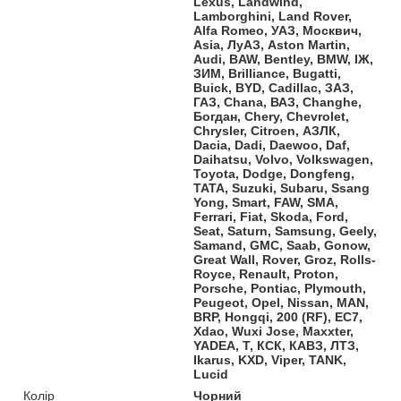
Lexus, Landwind,
Lamborghini, Land Rover,
Alfa Romeo, УАЗ, Москвич,
Asia, ЛуАЗ, Aston Martin,
Audi, BAW, Bentley, BMW, ІЖ,
ЗИМ, Brilliance, Bugatti,
Buick, BYD, Cadillac, ЗАЗ,
ГАЗ, Chana, ВАЗ, Changhe,
Богдан, Chery, Chevrolet,
Chrysler, Citroen, АЗЛК,
Dacia, Dadi, Daewoo, Daf,
Daihatsu, Volvo, Volkswagen,
Toyota, Dodge, Dongfeng,
TATA, Suzuki, Subaru, Ssang
Yong, Smart, FAW, SMA,
Ferrari, Fiat, Skoda, Ford,
Seat, Saturn, Samsung, Geely,
Samand, GMC, Saab, Gonow,
Great Wall, Rover, Groz, Rolls-
Royce, Renault, Proton,
Porsche, Pontiac, Plymouth,
Peugeot, Opel, Nissan, MAN,
BRP, Hongqi, 200 (RF), EC7,
Xdao, Wuxi Jose, Maxxter,
YADEA, Т, КСК, КАВЗ, ЛТЗ,
Ikarus, KXD, Viper, TANK,
Lucid
Колір
Чорний