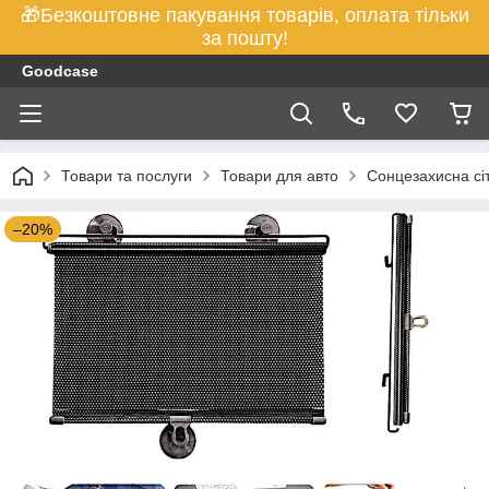
🎁Безкоштовне пакування товарів, оплата тільки
за пошту!
Goodcase
Товари та послуги
Товари для авто
Сонцезахисна сіт
–20%