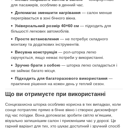
для пасажирів, особливо в денний час.
Допомагає зменшити нагрівання
— салон менше
перегрівається в зоні бічного вікна.
Універсальний розмір 40×60 см
— підходить для
більшості легкових автомобілів.
Просте встановлення
— не потребує складного
монтажу та додаткових інструментів.
Висувна конструкція
— рол-шторка легко
скручується, якщо немає потреби у використанні.
Зручно брати з собою
— шторка легко складається і
не займає багато місця.
Підходить для багаторазового використання
—
практичне рішення на кожен день у теплий сезон.
Що ви отримуєте при використанні
Сонцезахисна шторка особливо корисна в тих випадках, коли
сонце потрапляє прямо в бічне вікно і створює дискомфорт
під час поїздки. Вона допомагає зробити світло м’якшим,
візуально затишнішим салон і приємнішим час у дорозі. Це
гарний варіант для тих, хто шукає доступний і зручний спосіб