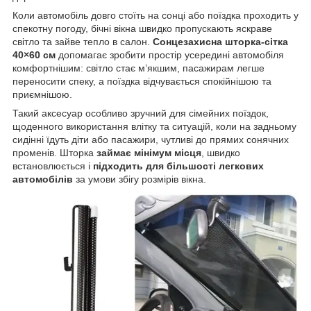
Коли автомобіль довго стоїть на сонці або поїздка проходить у
спекотну погоду, бічні вікна швидко пропускають яскраве
світло та зайве тепло в салон.
Сонцезахисна шторка-сітка
40×60 см
допомагає зробити простір усередині автомобіля
комфортнішим: світло стає м’якшим, пасажирам легше
переносити спеку, а поїздка відчувається спокійнішою та
приємнішою.
Такий аксесуар особливо зручний для сімейних поїздок,
щоденного використання влітку та ситуацій, коли на задньому
сидінні їдуть діти або пасажири, чутливі до прямих сонячних
променів. Шторка
займає мінімум місця
, швидко
встановлюється і
підходить для більшості легкових
автомобілів
за умови збігу розмірів вікна.