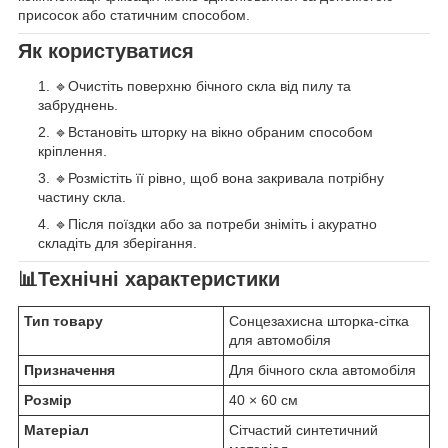
присосок або статичним способом.
Як користуватися
🔹Очистіть поверхню бічного скла від пилу та
забруднень.
🔹Встановіть шторку на вікно обраним способом
кріплення.
🔹Розмістіть її рівно, щоб вона закривала потрібну
частину скла.
🔹Після поїздки або за потреби зніміть і акуратно
складіть для зберігання.
📊Технічні характеристики
Тип товару
Сонцезахисна шторка-сітка
для автомобіля
Призначення
Для бічного скла автомобіля
Розмір
40 × 60 см
Матеріал
Сітчастий синтетичний