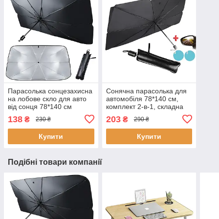
Парасолька сонцезахисна
Сонячна парасолька для
на лобове скло для авто
автомобіля 78*140 см,
від сонця 78*140 см
комплект 2-в-1, складна
Сонцезахисна складана
парасолька для лобового
138
203
₴
₴
230 ₴
290 ₴
шторка для машини
скла від сонця в машину
Купити
Купити
Подібні товари компанії