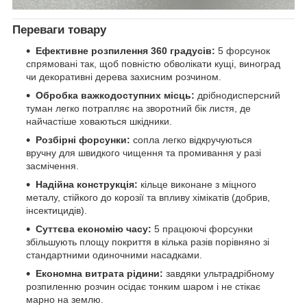
Переваги товару
Ефективне розпилення 360 градусів:
5 форсунок
спрямовані так, щоб повністю обволікати кущі, виноград
чи декоративні дерева захисним розчином.
Обробка важкодоступних місць:
дрібнодисперсний
туман легко потрапляє на зворотний бік листя, де
найчастіше ховаються шкідники.
Розбірні форсунки:
сопла легко відкручуються
вручну для швидкого чищення та промивання у разі
засмічення.
Надійна конструкція:
кільце виконане з міцного
металу, стійкого до корозії та впливу хімікатів (добрив,
інсектицидів).
Суттєва економію часу:
5 працюючі форсунки
збільшують площу покриття в кілька разів порівняно зі
стандартними одиночними насадками.
Економна витрата рідини:
завдяки ультрадрібному
розпиленню розчин осідає тонким шаром і не стікає
марно на землю.