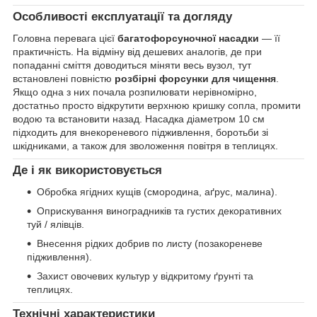
Особливості експлуатації та догляду
Головна перевага цієї
багатофорсуночної насадки
— її
практичність. На відміну від дешевих аналогів, де при
попаданні сміття доводиться міняти весь вузол, тут
встановлені повністю
розбірні форсунки для чищення
.
Якщо одна з них почала розпилювати нерівномірно,
достатньо просто відкрутити верхнюю кришку сопла, промити
водою та встановити назад. Насадка діаметром 10 см
підходить для внекореневого підживлення, боротьби зі
шкідниками, а також для зволоження повітря в теплицях.
Де і як використовується
Обробка ягідних кущів (смородина, аґрус, малина).
Оприскування виноградників та густих декоративних
туй / ялівців.
Внесення рідких добрив по листу (позакореневе
підживлення).
Захист овочевих культур у відкритому ґрунті та
теплицях.
Технічні характеристики