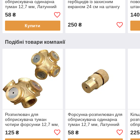
обприскувача одинарна
гербіцидів із захисним
пово
туман 12,7 мм, Латунний
екраном 24 см на штангу
штан
наконечник для штанги
обприскувача для точної
«дрі
58
140
₴
обприскувача
обробки
форс
250
₴
Купити
Подібні товари компанії
Розпилювач для
Форсунка-розпилювач для
Кіль
обприскувача туман
обприскувача одинарна
розп
чотири форсунки 12,7 мм,
туман 12,7 мм, Латунний
обпр
Латунний кінцевик для
наконечник для штанги
мм),
125
58
225
₴
₴
штанги обприскувача
обприскувача
тума