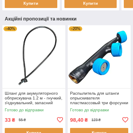
Купити
Купити
Акційні пропозиції та новинки
–40%
–20%
Шланг для акумуляторного
Распылитель для штанги
обприскувача 1.2 м - гнучкий,
опрыскивателя
з'єднувальний, запасний
пластмассовый три форсунки
елемент розпилювача
12,7 мм
Готово до відправки
Готово до відправки
33
98,40
₴
₴
55 ₴
123 ₴
Купити
Купити