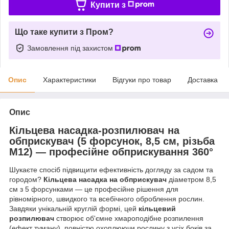
Купити з
Що таке купити з Пром?
Замовлення під захистом
Опис
Характеристики
Відгуки про товар
Доставка
Опис
Кільцева насадка-розпилювач на
обприскувач (5 форсунок, 8,5 см, різьба
М12) — професійне обприскування 360°
Шукаєте спосіб підвищити ефективність догляду за садом та
городом?
Кільцева насадка на обприскувач
діаметром 8,5
см з 5 форсунками — це професійне рішення для
рівномірного, швидкого та всебічного оброблення рослин.
Завдяки унікальній круглій формі, цей
кільцевий
розпилювач
створює об'ємне хмароподібне розпилення
(ефект туману), повністю охоплюючи рослину з усіх боків за