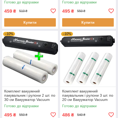
Готово до відправки
Готово до відправки
вакуумування
вакуумування
459
495
₴
₴
510 ₴
550 ₴
Купити
Купити
–10%
–10%
Комплект вакуумний
Комплект вакуумний
пакувальник і рулони 2 шт. по
пакувальник і рулони 3 шт. по
30 см Вакууматор Vacuum
20 см Вакууматор Vacuum
Sealer і рулони для
Sealer і рулони для
Готово до відправки
Готово до відправки
вакуумування
вакуумування
495
486
₴
₴
550 ₴
540 ₴