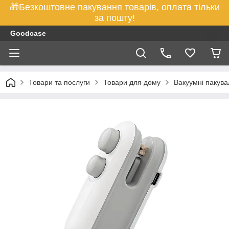
🎁Безкоштовне пакування товарів, оплата тільки
за пошту!
Goodcase
Товари та послуги
Товари для дому
Вакуумні пакувал