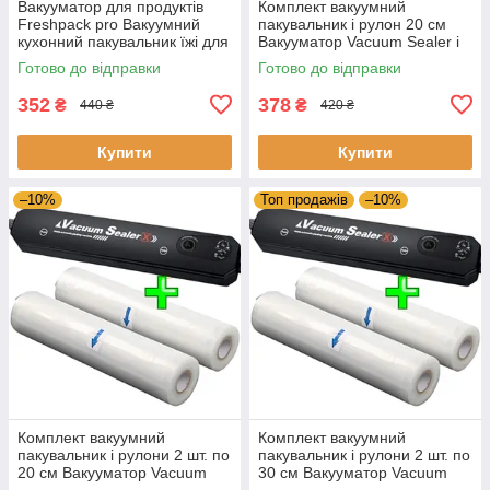
Вакууматор для продуктів
Комплект вакуумний
Freshpack pro Вакуумний
пакувальник і рулон 20 см
кухонний пакувальник їжі для
Вакууматор Vacuum Sealer і
м'яса, риби, овочів
пакети для вакуумування
Готово до відправки
Готово до відправки
352
378
₴
₴
440 ₴
420 ₴
Купити
Купити
–10%
Топ продажів
–10%
Комплект вакуумний
Комплект вакуумний
пакувальник і рулони 2 шт. по
пакувальник і рулони 2 шт. по
20 см Вакууматор Vacuum
30 см Вакууматор Vacuum
Sealer і рулони для
Sealer і рулони для