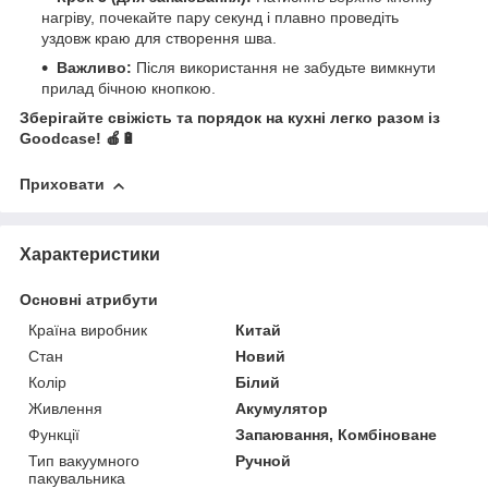
нагріву, почекайте пару секунд і плавно проведіть
уздовж краю для створення шва.
Важливо:
Після використання не забудьте вимкнути
прилад бічною кнопкою.
Зберігайте свіжість та порядок на кухні легко разом із
Goodcase! 🍎🔋
Приховати
Характеристики
Основні атрибути
Країна виробник
Китай
Стан
Новий
Колір
Білий
Живлення
Акумулятор
Функції
Запаювання, Комбіноване
Тип вакуумного
Ручной
пакувальника