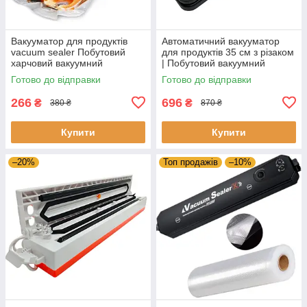
Вакууматор для продуктів
Автоматичний вакууматор
vacuum sealer Побутовий
для продуктів 35 см з різаком
харчовий вакуумний
| Побутовий вакуумний
пакувальник фруктів
пакувальник для їжі, м’яса та
Готово до відправки
Готово до відправки
Кухонний
риби
266
696
₴
₴
380 ₴
870 ₴
Купити
Купити
–20%
Топ продажів
–10%