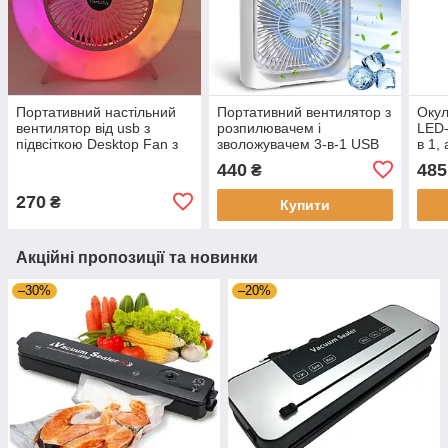
Портативний настільний
Портативний вентилятор з
Окул
вентилятор від usb з
розпилювачем і
LED-
підвсіткою Desktop Fan з
зволожувачем 3-в-1 USB
в 1,
функцією нахилу і нічника,
настільний, міні
очей
440
485
₴
рожевий
кондиціонер з LED
та а
підсвічуванням
270
₴
Купити
Акційні пропозиції та новинки
–30%
–20%