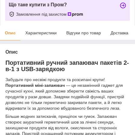
Що таке купити з Пром?
Замовлення під захистом
Опис
Характеристики
Відгуки про товар
Доставка
Опис
Портативний ручний запаювач пакетів 2-
в-1 з USB-зарядкою
Забудьте про несвіжі продукти та розсипані крупи!
Портативний міні-запаювач
— це незамінний гаджет для
сучасної кухні, який допоможе зберегти свіжість ваших
продуктів у рази довше. Завдяки подвійній функції, пристрій
дозволяє не тільки герметично закривати пакети, а й легко
відкривати їх за допомогою вбудованого безпечного леза.
Більше жодних затискачів, прищіпок чи гумок. Запаювач
створює акуратний герметичний шов за лічені секунди,
захищаючи продукти від вологи, окислення та сторонніх
запахів. Пристрій оснащений потужним акумулятором і