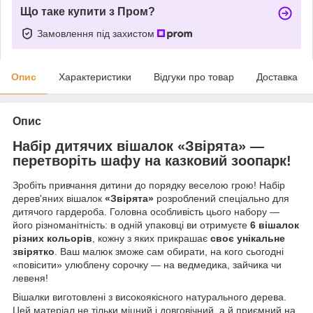
Що таке купити з Пром?
Замовлення під захистом
Опис
Характеристики
Відгуки про товар
Доставка
Опис
Набір дитячих вішалок «Звірята» —
перетворіть шафу на казковий зоопарк!
Зробіть привчання дитини до порядку веселою грою! Набір
дерев'яних вішалок
«Звірята»
розроблений спеціально для
дитячого гардероба. Головна особливість цього набору —
його різноманітність: в одній упаковці ви отримуєте
6 вішалок
різних кольорів
, кожну з яких прикрашає
своє унікальне
звірятко
. Ваш малюк зможе сам обирати, на кого сьогодні
«повісити» улюблену сорочку — на ведмедика, зайчика чи
левеня!
Вішалки виготовлені з високоякісного натурального дерева.
Цей матеріал не тільки міцний і довговічний, а й приємний на