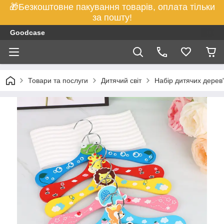
🎁Безкоштовне пакування товарів, оплата тільки
за пошту!
Goodcase
Товари та послуги
Дитячий світ
Набір дитячих дерев'