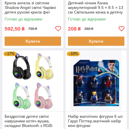
Крила ангела зі світлом
Дитячий нічник Качка
Shadow Angel світні Чарівні
акумуляторний 9.5 × 8.5 × 13
дитячі рухомі крила феї
см Світильник качка в дитячу
кімнату
Готово до відправки
Готово до відправки
592,50
208
₴
₴
790 ₴
260 ₴
Купити
Купити
–17%
–10%
Бездротові дитячі світні
Набір магнітних фігурок 6 шт.
навушники котяч вушка,
Гаррі Поттер,магічний набір
складані Bluetooth з RGB-
міні-фігурки