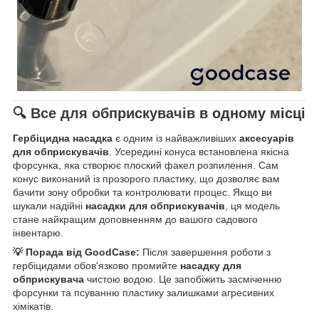
🔍
Все для обприскувачів
в одному місці
Гербіцидна насадка
є одним із найважливіших
аксесуарів
для обприскувачів
. Усередині конуса встановлена якісна
форсунка, яка створює плоский факел розпилення. Сам
конус виконаний із прозорого пластику, що дозволяє вам
бачити зону обробки та контролювати процес. Якщо ви
шукали надійні
насадки для обприскувачів
, ця модель
стане найкращим доповненням до вашого садового
інвентарю.
💡 Порада від GoodCase:
Після завершення роботи з
гербіцидами обов'язково промийте
насадку для
обприскувача
чистою водою. Це запобіжить засміченню
форсунки та псуванню пластику залишками агресивних
хімікатів.