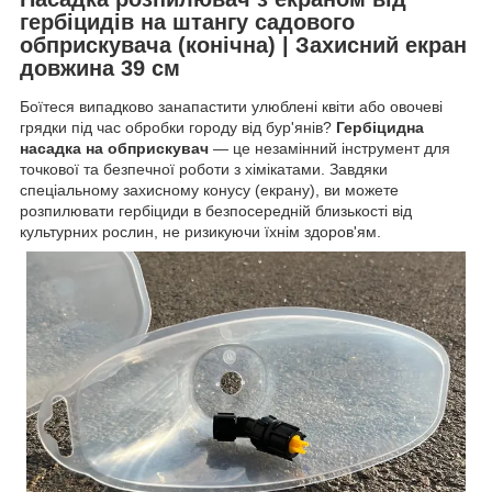
гербіцидів на штангу садового
обприскувача (конічна) | Захисний екран
довжина 39 см
Боїтеся випадково занапастити улюблені квіти або овочеві
грядки під час обробки городу від бур'янів?
Гербіцидна
насадка на обприскувач
— це незамінний інструмент для
точкової та безпечної роботи з хімікатами. Завдяки
спеціальному захисному конусу (екрану), ви можете
розпилювати гербіциди в безпосередній близькості від
культурних рослин, не ризикуючи їхнім здоров'ям.