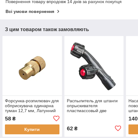
Повернення товару впродовж 14 днів за рахунок покупця
Всі умови повернення
З цим товаром також замовляють
Форсунка-розпилювач для
Распылитель для штанги
Нас
обприскувача одинарна
опрыскивателя
пово
туман 12,7 мм, Латунний
пластмассовый две
штан
наконечник для штанги
форсунки 12,7 мм
«дрі
58
140
₴
обприскувача
форс
62
₴
Купити