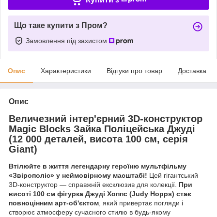
Що таке купити з Пром?
Замовлення під захистом
Опис
Характеристики
Відгуки про товар
Доставка
Опис
Величезний інтер'єрний 3D-конструктор
Magic Blocks Зайка Поліцейська Джуді
(12 000 деталей, висота 100 см, серія
Giant)
Втілюйте в життя легендарну героїню мультфільму
«Звірополіс» у неймовірному масштабі!
Цей гігантський
3D-конструктор — справжній ексклюзив для колекції.
При
висоті 100 см фігурка Джуді Хоппс (Judy Hopps) стає
повноцінним арт-об'єктом
, який привертає погляди і
створює атмосферу сучасного стилю в будь-якому