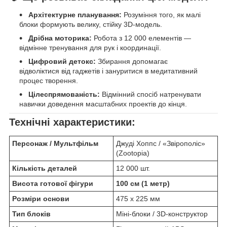
Архітектурне планування:
Розуміння того, як малі
блоки формують велику, стійку 3D-модель.
Дрібна моторика:
Робота з 12 000 елементів —
відмінне тренування для рук і координації.
Цифровий детокс:
Збирання допомагає
відволіктися від гаджетів і зануритися в медитативний
процес творення.
Цілеспрямованість:
Відмінний спосіб натренувати
навички доведення масштабних проектів до кінця.
Технічні характеристики:
Персонаж / Мультфільм
Джуді Хоппс / «Звірополіс»
(Zootopia)
Кількість деталей
12 000 шт.
Висота готової фігури
100 см (1 метр)
Розміри основи
475 х 225 мм
Тип блоків
Міні-блоки / 3D-конструктор