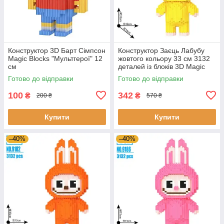
Конструктор 3D Барт Сімпсон
Конструктор Заєць Лабубу
Magic Blocks "Мультгерої" 12
жовтого кольору 33 см 3132
см
деталей із блоків 3D Magic
Blocks, блокові конструктори
Готово до відправки
Готово до відправки
100
342
₴
₴
200 ₴
570 ₴
Купити
Купити
–40%
–40%