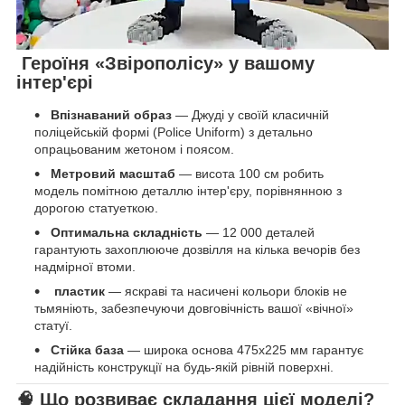
Героїня «Звірополісу» у вашому
інтер'єрі
Впізнаваний образ
— Джуді у своїй класичній
поліцейській формі (Police Uniform) з детально
опрацьованим жетоном і поясом.
Метровий масштаб
— висота 100 см робить
модель помітною деталлю інтер'єру, порівнянною з
дорогою статуеткою.
Оптимальна складність
— 12 000 деталей
гарантують захоплююче дозвілля на кілька вечорів без
надмірної втоми.
пластик
— яскраві та насичені кольори блоків не
тьмяніють, забезпечуючи довговічність вашої «вічної»
статуї.
Стійка база
— широка основа 475х225 мм гарантує
надійність конструкції на будь-якій рівній поверхні.
🧠 Що розвиває складання цієї моделі?