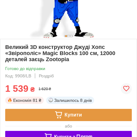
Великий 3D конструктор Джуді Хопс
«Звірополіс» Magic Blocks 100 см, 12000
деталей заєць Zootopia
Готово до відправки
Код: 9908/LB
Роздріб
1 539
₴
1 620 ₴
Економія
81 ₴
Залишилось
8 днів
Купити
або
Купити з