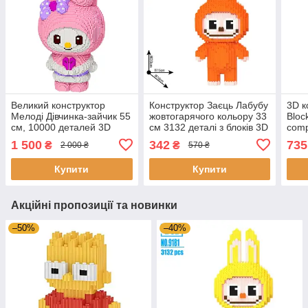
Великий конструктор
Конструктор Заєць Лабубу
3D к
Мелоді Дівчинка-зайчик 55
жовтогарячого кольору 33
Bloc
см, 10000 деталей 3D
см 3132 деталі з блоків 3D
comp
Magic Blocksф у вигляді
Magic Blocks, блокові
см -
1 500
342
735
₴
₴
2 000 ₴
570 ₴
(My Melody)
конструктори
стил
дет
Купити
Купити
Акційні пропозиції та новинки
–50%
–40%