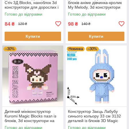
Стіч 3Д Blocks, наноблок 3d
блоків аніме дівчинка-кролик
конструктори для дорослих і
My Melody, 3d конструктори
дітей Magic Blocks
на подарунок Magic Blocks
Готово до відправки
Готово до відправки
84
98
₴
₴
120 ₴
140 ₴
Купити
Купити
–30%
Новинка
–30%
Дитячий мініконструктор
Конструктор Заєць Лабубу
Kuromi Magic Blocks пазл із
синього кольору 33 см 3132
блоків, 3d конструктори на
деталей із блоків 3D Magic
подарунок Куромі
Blocks, блокові конструктори
Готово до відправки
Готово до відправки