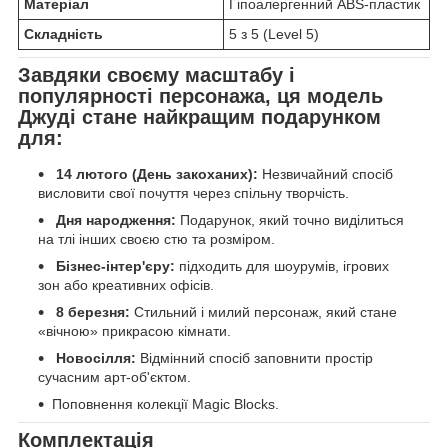
Матеріал
Гіпоалергенний ABS-пластик
Складність
5 з 5 (Level 5)
Завдяки своєму масштабу і
популярності персонажа, ця модель
Джуді стане найкращим подарунком
для:
14 лютого (День закоханих):
Незвичайний спосіб
висловити свої почуття через спільну творчість.
Дня народження:
Подарунок, який точно виділиться
на тлі інших своєю стю та розміром.
Бізнес-інтер'єру:
підходить для шоурумів, ігрових
зон або креативних офісів.
8 березня:
Стильний і милий персонаж, який стане
«вічною» прикрасою кімнати.
Новосілля:
Відмінний спосіб заповнити простір
сучасним арт-об'єктом.
Поповнення колекції Magic Blocks.
Комплектація