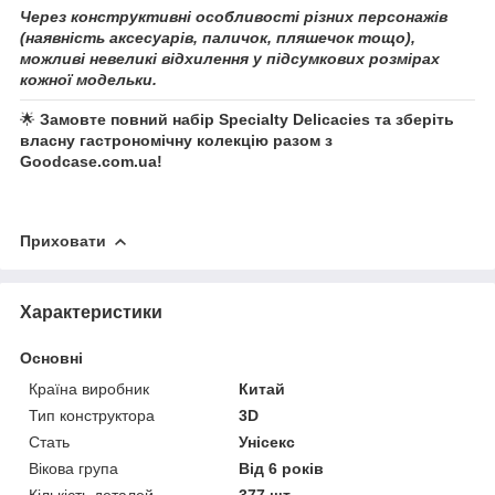
Через конструктивні особливості різних персонажів
(наявність аксесуарів, паличок, пляшечок тощо),
можливі невеликі відхилення у підсумкових розмірах
кожної модельки.
🌟
Замовте повний набір Specialty Delicacies та зберіть
власну гастрономічну колекцію разом з
Goodcase.com.ua!
Приховати
Характеристики
Основні
Країна виробник
Китай
Тип конструктора
3D
Стать
Унісекс
Вікова група
Від 6 років
Кількість деталей
377 шт.