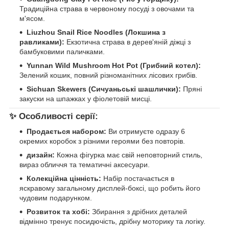
Традиційна страва в червоному посуді з овочами та
м'ясом.
Liuzhou Snail Rice Noodles (Локшина з
равликами):
Екзотична страва в дерев'яній діжці з
бамбуковими паличками.
Yunnan Wild Mushroom Hot Pot (Грибний котел):
Зелений кошик, повний різноманітних лісових грибів.
Sichuan Skewers (Сичуаньські шашлички):
Пряні
закуски на шпажках у фіолетовій мисці.
✨
Особливості серії:
Продається набором:
Ви отримуєте одразу 6
окремих коробок з різними героями без повторів.
дизайн:
Кожна фігурка має свій неповторний стиль,
вираз обличчя та тематичні аксесуари.
Колекційна цінність:
Набір постачається в
яскравому загальному дисплей-боксі, що робить його
чудовим подарунком.
Розвиток та хобі:
Збирання з дрібних деталей
відмінно тренує посидючість, дрібну моторику та логіку.