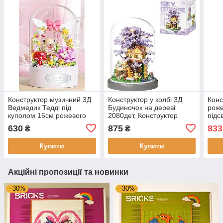
Конструктор музичний 3Д
Конструктор у колбі 3Д
Конс
Ведмедик Тедді під
Будиночок на дереві
роже
куполом 16см рожевого
2080дет, Конструктор
підс
кольору, конструктор квіти
дитячий 2 в 1 з підсвіткою
дитя
630
875
833
₴
₴
з ведмедиком на
Сакура 22 см
дит.,
подарунок
Купити
Купити
Акційні пропозиції та новинки
–30%
–30%