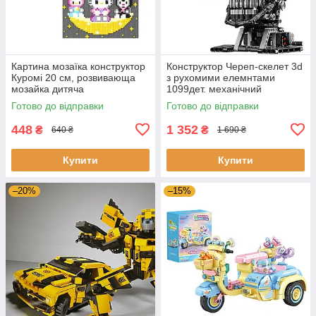
Картина мозаїка конструктор
Конструктор Череп-скелет 3d
Куромі 20 см, розвивающа
з рухомими елемнтами
мозайка дитяча
1099дет. механічний
конструктор 3Д для дітей і
Готово до відправки
Готово до відправки
дорослих
448
1 352
₴
₴
640 ₴
1 690 ₴
Купити
Купити
–20%
–15%