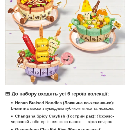
🍱
До набору входять усі 6 героїв колекції:
Henan Braised Noodles (Локшина по-хенанськи):
Блакитна миска з кумедним кубиком м'яса та ложкою.
Changsha Spicy Crayfish (Гострий рак):
Яскраво-
червоний лобстер із пляшкою напою — зірка вечірок.
Guangdong Clay Pot Rice (Рис у горщику):