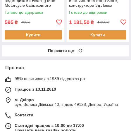
ведмедиками Healing Moe
6 шт Gourmet Food Store,
Motorcycle байк жовтого
конструктори 3д Лавка
кольору 19 см
ласощів колекція персонажів
Готово до відправки
Готово до відправки
9 см
595
1 181,50
₴
₴
700 ₴
1 390 ₴
Купити
Купити
Показати ще
Про нас
95% позитивних з 1989 відгуків за рік
Працює з 13.11.2019
м. Дніпро
вул. Велика Діївська 40, індекс 49128, Дніпро, Україна
Контакти
Сьогодні працює з 10:00 до 17:00
Показати весь графік роботи