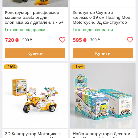
Конструктор-трансформер
Констуктор Скутер з
машина Бамблбі для
коляскою 19 см Healing Moe
хлопчика 527 деталей, вік 6+
Motorcycle, 3Д конструктор
мотоцикл байк блакитного
Готово до відправки
Готово до відправки
кольору
720
595
₴
₴
900 ₴
700 ₴
Купити
Купити
–15%
–15%
3D Конструктор Мотоцикл із
Набір конструкторів Десерти