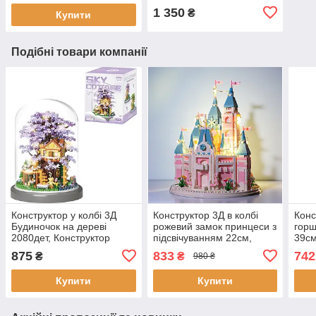
подарунок
1 350
₴
Купити
Подібні товари компанії
Конструктор у колбі 3Д
Конструктор 3Д в колбі
Конс
Будиночок на дереві
рожевий замок принцеси з
гор
2080дет, Конструктор
підсвічуванням 22см,
39см
дитячий 2 в 1 з підсвіткою
дитячий конструктор 1743
3D н
875
833
742
₴
₴
980 ₴
Сакура 22 см
дит., нічник 3d
Купити
Купити