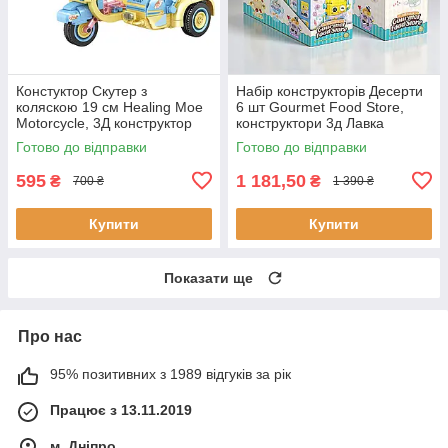
Констуктор Скутер з
Набір конструкторів Десерти
коляскою 19 см Healing Moe
6 шт Gourmet Food Store,
Motorcycle, 3Д конструктор
конструктори 3д Лавка
мотоцикл байк блакитного
ласощів колекція персонажів
Готово до відправки
Готово до відправки
кольору
9 см
595
1 181,50
₴
₴
700 ₴
1 390 ₴
Купити
Купити
Показати ще
Про нас
95% позитивних з 1989 відгуків за рік
Працює з 13.11.2019
м. Дніпро