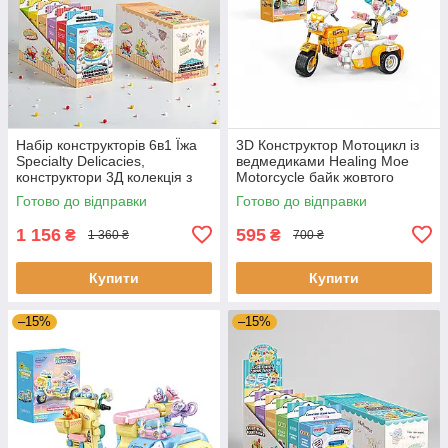
Набір конструкторів 6в1 Їжа
3D Конструктор Мотоцикл із
Specialty Delicacies,
ведмедиками Healing Moe
конструктори 3Д колекція з
Motorcycle байк жовтого
мініфігурок 7 см на 14 см
кольору 19 см
Готово до відправки
Готово до відправки
1 156
595
₴
₴
1 360 ₴
700 ₴
Купити
Купити
–15%
–15%