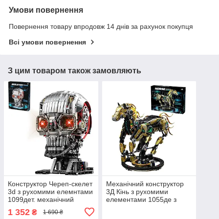
Умови повернення
Повернення товару впродовж 14 днів за рахунок покупця
Всі умови повернення
З цим товаром також замовляють
Конструктор Череп-скелет
Механічний конструктор
3d з рухомими елемнтами
3Д Кінь з рухомими
1099дет. механічний
елементами 1055де з
конструктор 3Д для дітей і
LED-підсвіткою,
1 352
₴
1 690 ₴
дорослих
конструктор 3d дитячий на