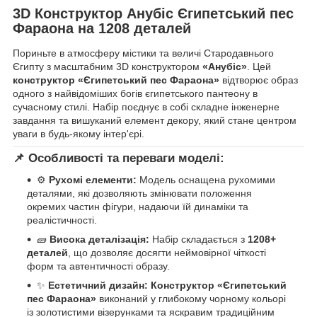
3D Конструктор Анубіс Єгипетський пес
Фараона на 1208 деталей
Пориньте в атмосферу містики та величі Стародавнього
Єгипту з масштабним 3D конструктором
«Анубіс»
. Цей
конструктор «Єгипетський пес Фараона»
відтворює образ
одного з найвідоміших богів єгипетського пантеону в
сучасному стилі. Набір поєднує в собі складне інженерне
завдання та вишуканий елемент декору, який стане центром
уваги в будь-якому інтер'єрі.
📌
Особливості та переваги моделі:
⚙️
Рухомі елементи:
Модель оснащена рухомими
деталями, які дозволяють змінювати положення
окремих частин фігури, надаючи їй динаміки та
реалістичності.
🧱
Висока деталізація:
Набір складається з
1208+
деталей
, що дозволяє досягти неймовірної чіткості
форм та автентичності образу.
✨
Естетичний дизайн:
Конструктор «Єгипетський
пес Фараона»
виконаний у глибокому чорному кольорі
із золотистими візерунками та яскравим традиційним