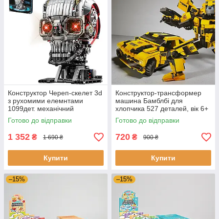
Конструктор Череп-скелет 3d
Конструктор-трансформер
з рухомими елемнтами
машина Бамблбі для
1099дет. механічний
хлопчика 527 деталей, вік 6+
конструктор 3Д для дітей і
Готово до відправки
Готово до відправки
дорослих
1 352
720
₴
₴
1 690 ₴
900 ₴
Купити
Купити
–15%
–15%