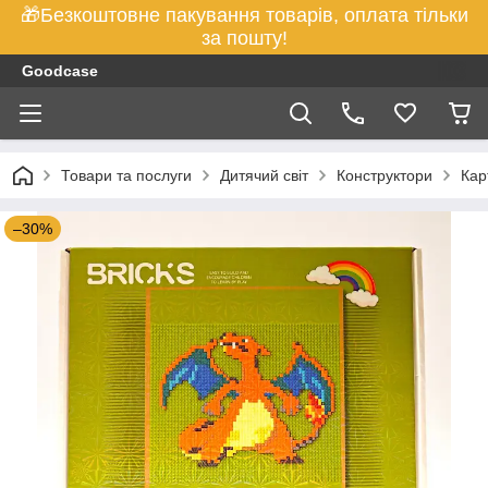
🎁Безкоштовне пакування товарів, оплата тільки
за пошту!
Goodcase
Товари та послуги
Дитячий світ
Конструктори
Кар
–30%