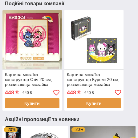
Подібні товари компанії
Картина мозаїка
Картина мозаїка
конструктор Стіч 20 см,
конструктор Куромі 20 см,
розвивающа мозайка
розвивающа мозайка
дитяча
дитяча
448
448
₴
₴
640 ₴
640 ₴
Купити
Купити
Акційні пропозиції та новинки
–20%
–20%