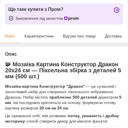
Що таке купити з Пром?
Замовлення під захистом
Опис
Характеристики
Відгуки про товар
Доставка
Опис
🧩 Мозаїка Картина Конструктор Дракон
20x24 см — Піксельна збірка з деталей 5
мм (500 шт.)
Мозаїка-картина Конструктор "Дракон"
— це сучасний і
захопливий набір для створення піксельного зображення
Дракона. Набір містить
приблизно 500 деталей
діаметром
5
мм
, які послідовно кріпляться на основу, формуючи готову
картину розміром
20 см на 24 см
.
Це прекрасне хобі, яке розвиває
логіку, уважність і дрібну
моторику
і спосіб створити декор для кімнати фаната!