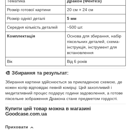
Тематика
Дракон (Фентезі)
Розмір готової картини
20 см × 24 см
Розмір однієї деталі
5 мм
Середня кількість деталей
~500 шт.
Комплектація
Основа для збирання, набір
піксельних деталей, схема-
інструкція, інструмент для
встановлення
Вік
Від 6 років
🎨 Збирання та результат:
Збирання картини здійснюється за прикладеною схемою, де
кожен колір відповідає певній комірці. Цей захопливий і
медитативний процес подарує години задоволення, а готове
піксельне зображення Дракона стане предметом гордості.
Купити цей товар можна в магазині
Goodcase.com.ua
Приховати