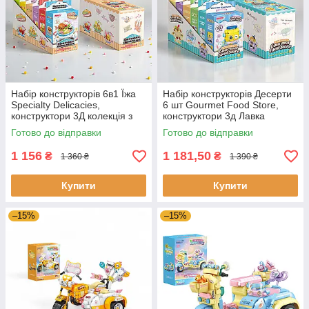
Набір конструкторів 6в1 Їжа
Набір конструкторів Десерти
Specialty Delicacies,
6 шт Gourmet Food Store,
конструктори 3Д колекція з
конструктори 3д Лавка
мініфігурок 7 см на 14 см
ласощів колекція персонажів
Готово до відправки
Готово до відправки
9 см
1 156
1 181,50
₴
₴
1 360 ₴
1 390 ₴
Купити
Купити
–15%
–15%