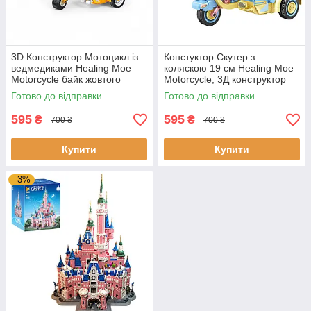
3D Конструктор Мотоцикл із
Констуктор Скутер з
ведмедиками Healing Moe
коляскою 19 см Healing Moe
Motorcycle байк жовтого
Motorcycle, 3Д конструктор
кольору 19 см
мотоцикл байк блакитного
Готово до відправки
Готово до відправки
кольору
595
595
₴
₴
700 ₴
700 ₴
Купити
Купити
–3%