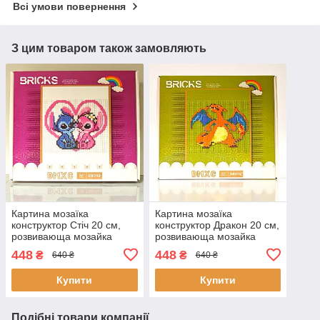
Всі умови повернення
З цим товаром також замовляють
Картина мозаїка
Картина мозаїка
конструктор Стіч 20 см,
конструктор Дракон 20 см,
розвивающа мозайка
розвивающа мозайка
дитяча
дитяча
448
448
₴
₴
640 ₴
640 ₴
Купити
Купити
Подібні товари компанії