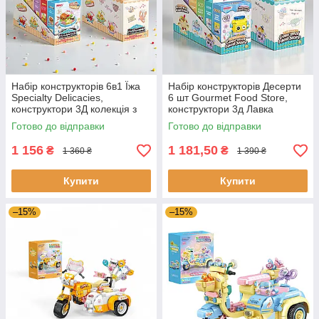
Набір конструкторів 6в1 Їжа
Набір конструкторів Десерти
Specialty Delicacies,
6 шт Gourmet Food Store,
конструктори 3Д колекція з
конструктори 3д Лавка
мініфігурок 7 см на 14 см
ласощів колекція персонажів
Готово до відправки
Готово до відправки
9 см
1 156
1 181,50
₴
₴
1 360 ₴
1 390 ₴
Купити
Купити
–15%
–15%