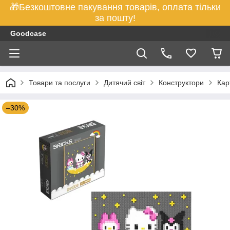
🎁Безкоштовне пакування товарів, оплата тільки
за пошту!
Goodcase
Товари та послуги
Дитячий світ
Конструктори
Кар
–30%