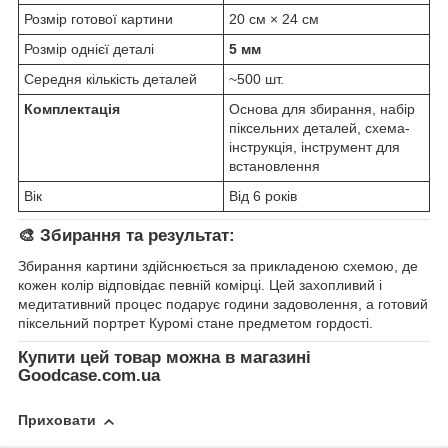
Розмір готової картини
20 см × 24 см
Розмір однієї деталі
5 мм
Середня кількість деталей
~500 шт.
Комплектація
Основа для збирання, набір
піксельних деталей, схема-
інструкція, інструмент для
встановлення
Вік
Від 6 років
🎨 Збирання та результат:
Збирання картини здійснюється за прикладеною схемою, де
кожен колір відповідає певній комірці. Цей захопливий і
медитативний процес подарує години задоволення, а готовий
піксельний портрет Куромі стане предметом гордості.
Купити цей товар можна в магазині
Goodcase.com.ua
Приховати