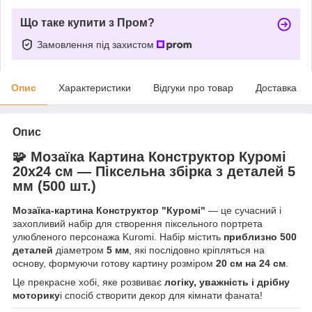
Що таке купити з Пром?
Замовлення під захистом
Опис
Характеристики
Відгуки про товар
Доставка
Опис
🧩 Мозаїка Картина Конструктор Куромі
20x24 см — Піксельна збірка з деталей 5
мм (500 шт.)
Мозаїка-картина Конструктор "Куромі"
— це сучасний і
захопливий набір для створення піксельного портрета
улюбленого персонажа Kuromi. Набір містить
приблизно 500
деталей
діаметром
5 мм
, які послідовно кріпляться на
основу, формуючи готову картину розміром
20 см на 24 см
.
Це прекрасне хобі, яке розвиває
логіку, уважність і дрібну
моторику
і спосіб створити декор для кімнати фаната!