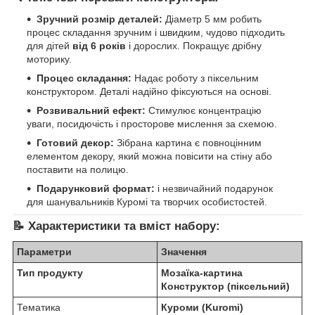
Зручний розмір деталей:
Діаметр 5 мм робить
процес складання зручним і швидким, чудово підходить
для дітей
від 6 років
і дорослих. Покращує дрібну
моторику.
Процес складання:
Надає роботу з піксельним
конструктором. Деталі надійно фіксуються на основі.
Розвивальний ефект:
Стимулює концентрацію
уваги, посидючість і просторове мислення за схемою.
Готовий декор:
Зібрана картина є повноцінним
елементом декору, який можна повісити на стіну або
поставити на полицю.
Подарунковий формат:
і незвичайний подарунок
для шанувальників Куромі та творчих особистостей.
📝 Характеристики та вміст набору:
Параметри
Значення
Тип продукту
Мозаїка-картина
Конструктор (піксельний)
Тематика
Куроми (Kuromi)