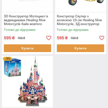
3D Конструктор Мотоцикл із
Констуктор Скутер з
ведмедиками Healing Moe
коляскою 19 см Healing Moe
Motorcycle байк жовтого
Motorcycle, 3Д конструктор
кольору 19 см
мотоцикл байк блакитного
Готово до відправки
Готово до відправки
кольору
595
595
₴
₴
700 ₴
700 ₴
Купити
Купити
–3%