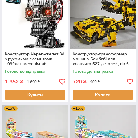
Конструктор Череп-скелет 3d
Конструктор-трансформер
з рухомими елемнтами
машина Бамблбі для
1099дет. механічний
хлопчика 527 деталей, вік 6+
конструктор 3Д для дітей і
Готово до відправки
Готово до відправки
дорослих
1 352
720
₴
₴
1 690 ₴
900 ₴
Купити
Купити
–15%
–15%