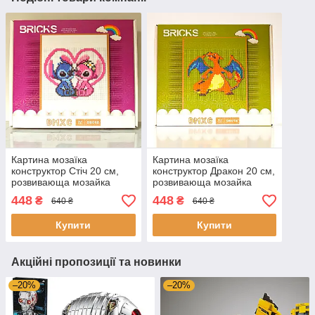
Картина мозаїка
Картина мозаїка
конструктор Стіч 20 см,
конструктор Дракон 20 см,
розвивающа мозайка
розвивающа мозайка
дитяча
дитяча
448
448
₴
₴
640 ₴
640 ₴
Купити
Купити
Акційні пропозиції та новинки
–20%
–20%