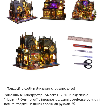
⭐Подаруйте собі чи близьким справжнє диво!
Замовляйте конструктор Румбокс ES-015 із підсвіткою
"Чарівний будиночок" в інтернет-магазині
goodcase.com.ua
і
почніть творити затишок власними руками. 🎁