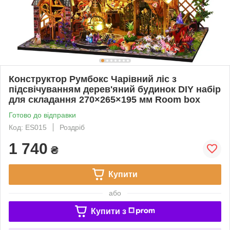
Конструктор Румбокс Чарівний ліс з
підсвічуванням дерев'яний будинок DIY набір
для складання 270×265×195 мм Room box
Готово до відправки
Код: ES015
Роздріб
1 740
₴
Купити
або
Купити з