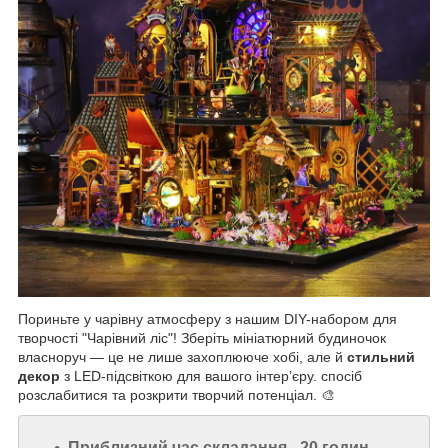
Пориньте у чарівну атмосферу з нашим DIY-набором для
творчості "Чарівний ліс"! Зберіть мініатюрний будиночок
власноруч — це не лише захоплююче хобі, але й
стильний
декор
з LED-підсвіткою для вашого інтер’єру. спосіб
розслабитися та розкрити творчий потенціал. 🎨
Приблизний час складання -
20 годин