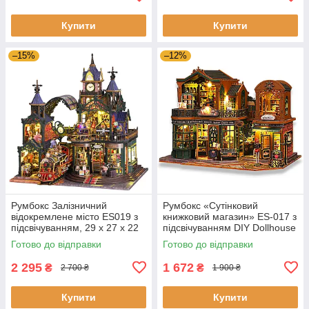
Купити
Купити
–15%
–12%
Румбокс Залізничний
Румбокс «Сутінковий
відокремлене місто ES019 з
книжковий магазин» ES-017 з
підсвічуванням, 29 х 27 х 22
підсвічуванням DIY Dollhouse
см DIY Roombox Магічний
Kit | Інтер'єрний 3D-
Готово до відправки
Готово до відправки
конструктор
конструктор
2 295
1 672
₴
₴
2 700 ₴
1 900 ₴
Купити
Купити