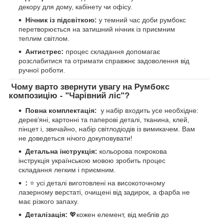
декору для дому, кабінету чи офісу.
Нічник із підсвіткою:
у темний час доби румбокс
перетворюється на затишний нічник із приємним
теплим світлом.
Антистрес:
процес складання допомагає
розслабитися та отримати справжнє задоволення від
ручної роботи.
Чому варто звернути увагу на Румбокс
композицію - "Чарівний ліс"?
Повна комплектація:
у набір входить усе необхідне:
дерев’яні, картонні та паперові деталі, тканина, клей,
пінцет і, звичайно, набір світлодіодів із вимикачем. Вам
не доведеться нічого докуповувати!
Детальна інструкція:
кольорова покрокова
інструкція українською мовою зробить процес
складання легким і приємним.
:
⭐ усі деталі виготовлені на високоточному
лазерному верстаті, очищені від задирок, а фарба не
має різкого запаху.
Деталізація:
💖кожен елемент, від меблів до