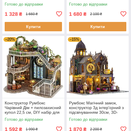
складання мініатюрного
підсвічуванням 29 x 20 x 18
Готово до відправки
Готово до відправки
будиночка
см
1 328
1 680
₴
₴
1 660 ₴
2 100 ₴
Купити
Купити
–20%
–15%
Конструктор Румбокс
Румбокс Магічний замок,
Чарівний Дім + пилозахисний
конструктор 3д інтер'єрний з
купол 22,5 см, DIY набір для
підсвічуванням 30см, 3D-
збирання Room box Чарівний
конструктор мініатюрний
Готово до відправки
Готово до відправки
дім Гаррі Поттера
будиночок з меблями
1 592
1 870
₴
₴
1 990 ₴
2 200 ₴