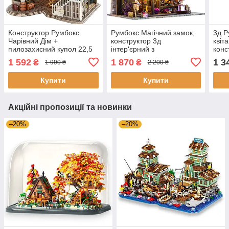
Конструктор Румбокс
Румбокс Магічний замок,
3д Р
Чарівний Дім +
конструктор 3д
квіт
пилозахисний купол 22,5
інтер'єрний з
конс
см, DIY набір для
підсвічуванням 30см, 3D-
фург
1 592
1 870
1 3
₴
₴
1 990 ₴
2 200 ₴
збирання Room box
конструктор мініатюрний
26×
Чарівний дім Гаррі
будиночок з меблями
Купити
Купити
Поттера
Акційні пропозиції та новинки
–20%
–20%