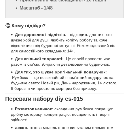
Масштаб -
1/48
🤔 Кому підійде?
Для дорослих і підлітків:
підходить для тих, хто
шукає хобі для душі, любить копітку роботу та хоче
відволіктися від буденної метушні. Рекомендований вік
для самостійного складання:
14+
.
Для спільної творчості:
Це спосіб провести час
разом із сім’єю, збираючи деталізований будиночок.
Для тих, хто шукає оригінальний подарунок:
Румбокс — це незвичайний і пам’ятний подарунок на
будь-яке свято: Новий рік, День народження, 14 лютого,
8 березня чи просто як сюрприз без приводу.
Переваги набору diy es-015
Розвиток навичок:
складання румбокса покращує
дрібну моторику, концентрацію, посидючість і творчі
здібності.
декор:
готова модель стане вишуканим елементом