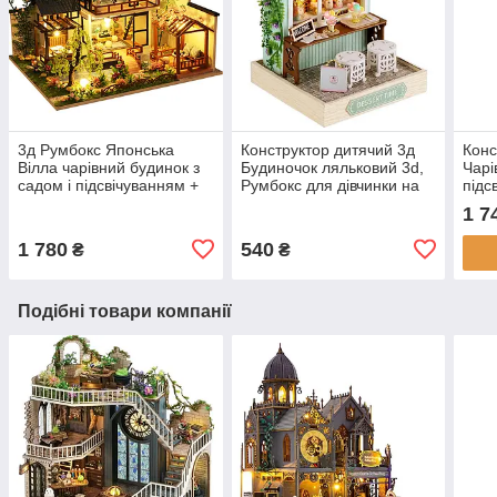
3д Румбокс Японська
Конструктор дитячий 3д
Конс
Вілла чарівний будинок з
Будиночок ляльковий 3d,
Чарі
садом і підсвічуванням +
Румбокс для дівчинки на
підс
Пилозахисний купол,
подарунок «Час десерту»
дере
1 7
інтер'єрний конструктор
DIY Dollhouse
набі
270
1 780
540
₴
₴
box
Подібні товари компанії