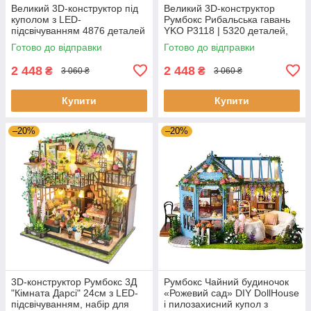
Великий 3D-конструктор під
Великий 3D-конструктор
куполом з LED-
Румбокс Рибальська гавань
підсвічуванням 4876 деталей
YKO P3118 | 5320 деталей,
YKO P3113 Осінній будинок
під куполом, з Led
Готово до відправки
Готово до відправки
на дереві та котедж,
підсвічуванням
колекційний на
2 448
2 448
₴
₴
3 060 ₴
3 060 ₴
Купити
Купити
–20%
–20%
3D-конструктор Румбокс 3Д
Румбокс Чайний будиночок
"Кімната Дарсі" 24см з LED-
«Рожевий сад» DIY DollHouse
підсвічуванням, набір для
і пилозахисний купол з