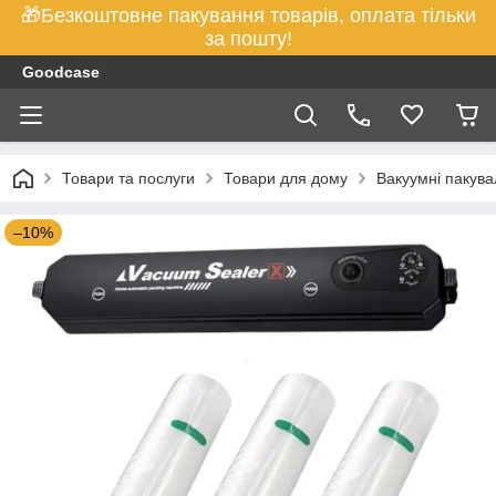
🎁Безкоштовне пакування товарів, оплата тільки
за пошту!
Goodcase
Товари та послуги
Товари для дому
Вакуумні пакувал
–10%