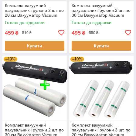
Комплект вакуумний
Комплект вакуумний
пакувальник і рулони 2 шт. по
пакувальник і рулони 2 шт. по
20 см Вакууматор Vacuum
30 см Вакууматор Vacuum
Sealer і рулони для
Sealer і рулони для
Готово до відправки
Готово до відправки
вакуумування
вакуумування
459
495
₴
₴
510 ₴
550 ₴
Купити
Купити
–10%
–10%
Комплект вакуумний
Комплект вакуумний
пакувальник і рулони 2 шт. по
пакувальник і рулони 3 шт. по
30 см Вакууматор Vacuum
20 см Вакууматор Vacuum