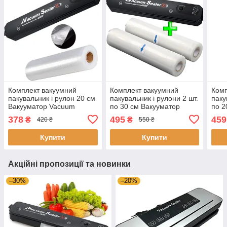
Комплект вакуумний
Комплект вакуумний
Комп
пакувальник і рулон 20 см
пакувальник і рулони 2 шт.
паку
Вакууматор Vacuum
по 30 см Вакууматор
по 2
Sealer і пакети для
Vacuum Sealer і рулони
Vacu
378
495
459
₴
₴
420 ₴
550 ₴
вакуумування
для вакуумування
для 
Купити
Купити
Акційні пропозиції та новинки
–30%
–20%