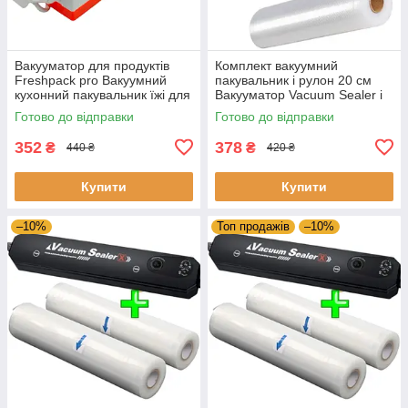
Вакууматор для продуктів
Комплект вакуумний
Freshpack pro Вакуумний
пакувальник і рулон 20 см
кухонний пакувальник їжі для
Вакууматор Vacuum Sealer і
м'яса, риби, овочів
пакети для вакуумування
Готово до відправки
Готово до відправки
352
378
₴
₴
440 ₴
420 ₴
Купити
Купити
–10%
Топ продажів
–10%