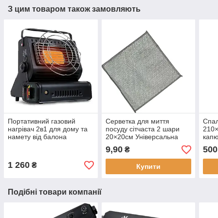
З цим товаром також замовляють
Портативний газовий
Серветка для миття
Спал
нагрівач 2в1 для дому та
посуду сітчаста 2 шари
210×
намету від балона
20×20см Універсальна
капю
Туриста газова плита-
губка-сітка для чищення
-5° 
9,90
500
₴
обогрівач
металева
тури
1 260
₴
Купити
Подібні товари компанії