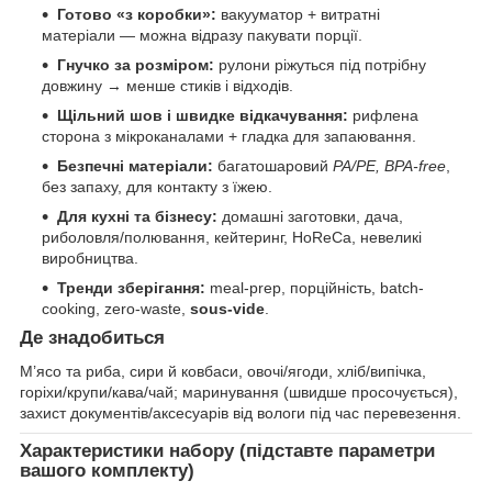
Готово «з коробки»:
вакууматор + витратні
матеріали — можна відразу пакувати порції.
Гнучко за розміром:
рулони ріжуться під потрібну
довжину → менше стиків і відходів.
Щільний шов і швидке відкачування:
рифлена
сторона з мікроканалами + гладка для запаювання.
Безпечні матеріали:
багатошаровий
PA/PE, BPA-free
,
без запаху, для контакту з їжею.
Для кухні та бізнесу:
домашні заготовки, дача,
риболовля/полювання, кейтеринг, HoReCa, невеликі
виробництва.
Тренди зберігання:
meal-prep, порційність, batch-
cooking, zero-waste,
sous-vide
.
Де знадобиться
М’ясо та риба, сири й ковбаси, овочі/ягоди, хліб/випічка,
горіхи/крупи/кава/чай; маринування (швидше просочується),
захист документів/аксесуарів від вологи під час перевезення.
Характеристики набору (підставте параметри
вашого комплекту)