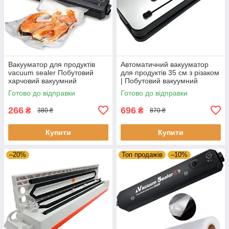
Вакууматор для продуктів
Автоматичний вакууматор
vacuum sealer Побутовий
для продуктів 35 см з різаком
харчовий вакуумний
| Побутовий вакуумний
пакувальник фруктів
пакувальник для їжі, м’яса та
Готово до відправки
Готово до відправки
Кухонний
риби
266
696
₴
₴
380 ₴
870 ₴
Купити
Купити
–20%
Топ продажів
–10%