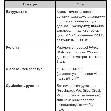
Позиція
Опис
Вакууматор
Автоматичне запаювання;
режими:
вакуум+запаювання
/
лише запаювання
(для
делікатних/сипучих); ширина
запаювання до ~28–30 см;
цикл ~15 с*; живлення 220 В;
потужність ~100 Вт.
Рулони
Рифлені embossed
PA/PE
,
BPA-free
; ширина:
25 см
;
довжина:
5 метрів
; кількість:
3 шт.
Діапазон температур
≈ −40…+100 °C
(заморожування, sous-vide,
підігрів/НВЧ**).
Сумісність рулонів
Безкамерні вакууматори
(Freshpack Pro, SilverCrest,
Vacuum Sealer та аналоги).
Для камерних апаратів
використовуйте
гладкі
пакети.