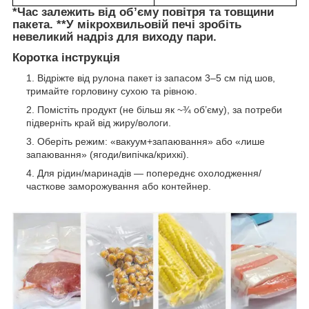
*
Час залежить від об’єму повітря та товщини
пакета. **У мікрохвильовій печі зробіть
невеликий надріз для виходу пари.
Коротка інструкція
Відріжте від рулона пакет із запасом 3–5 см під шов,
тримайте горловину сухою та рівною.
Помістіть продукт (не більш як ~¾ об’єму), за потреби
підверніть край від жиру/вологи.
Оберіть режим: «вакуум+запаювання» або «лише
запаювання» (ягоди/випічка/крихкі).
Для рідин/маринадів — попереднє охолодження/
часткове заморожування або контейнер.