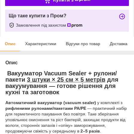
Що таке купити з Пром?
Замовлення під захистом
Опис
Характеристики
Відгуки про товар
Доставка
Опис
Вакууматор Vacuum Sealer + рулони/
пакети
3 штуки × 25 см × 5 метрів
для
вакуумування — готове рішення для
кухні та заготовок
Автоматичний вакууматор (vacuum sealer)
у комплекті з
рифленими рулонами/пакетами PA/PE
— практичний набір
для герметичного пакування без повітря. Таке зберігання
уповільнює окиснення та ріст бактерій, захищає продукти від
вологи, сторонніх запахів і «опіку» заморожування,
продовжуючи свіжість у середньому в
2–5 разів
.