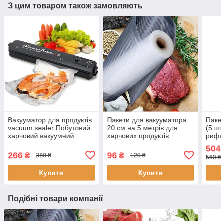
З цим товаром також замовляють
Вакууматор для продуктів
Пакети для вакууматора
Паке
vacuum sealer Побутовий
20 см на 5 метрів для
(5 ш
харчовий вакуумний
харчових продуктів
рифл
пакувальник фруктів
рифлені, Плівка рулон для
ваку
504
Кухонний
вакуумування їжі
прод
266
96
₴
₴
380 ₴
120 ₴
560 ₴
Купити
Купити
Подібні товари компанії