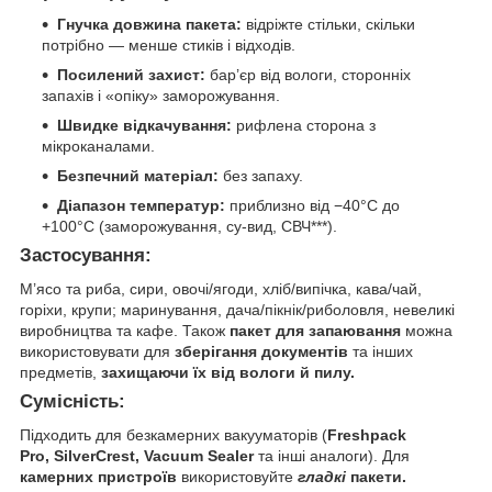
Гнучка довжина пакета:
відріжте стільки, скільки
потрібно — менше стиків і відходів.
Посилений захист:
бар’єр від вологи, сторонніх
запахів і «опіку» заморожування.
Швидке відкачування:
рифлена сторона з
мікроканалами.
Безпечний матеріал:
без запаху.
Діапазон температур:
приблизно від −40°C до
+100°C (заморожування, су-вид, СВЧ***).
Застосування:
М’ясо та риба, сири, овочі/ягоди, хліб/випічка, кава/чай,
горіхи, крупи; маринування, дача/пікнік/риболовля, невеликі
виробництва та кафе. Також
пакет для запаювання
можна
використовувати для
зберігання документів
та інших
предметів,
захищаючи їх від вологи й пилу.
Сумісність:
Підходить для безкамерних вакууматорів (
Freshpack
Pro, SilverCrest, Vacuum Sealer
та інші аналоги). Для
камерних пристроїв
використовуйте
гладкі
пакети.