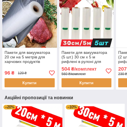
Пакети для вакууматора
Пакети для вакууматора
Паке
20 см на 5 метрів для
(5 шт.) 30 см x 5 м
(2 ш
харчових продуктів
рифлені в рулоні для
рифл
рифлені, Плівка рулон для
вакуумування харчових
ваку
504
207
₴/комплект
вакуумування їжі
продуктів
прод
96
₴
120 ₴
560 ₴/комплект
230 ₴
Купити
Купити
Акційні пропозиції та новинки
–20%
–10%