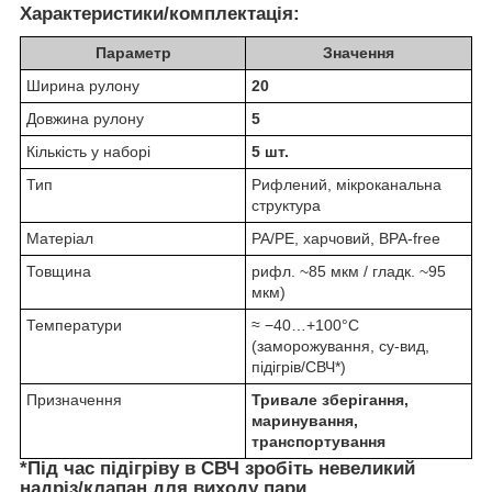
Характеристики/комплектація:
Параметр
Значення
Ширина рулону
20
Довжина рулону
5
Кількість у наборі
5 шт.
Тип
Рифлений, мікроканальна
структура
Матеріал
PA/PE, харчовий, BPA-free
Товщина
рифл. ~85 мкм / гладк. ~95
мкм)
Температури
≈ −40…+100°C
(заморожування, су-вид,
підігрів/СВЧ*)
Призначення
Тривале зберігання,
маринування,
транспортування
*Під час підігріву в СВЧ зробіть невеликий
надріз/клапан для виходу пари
.