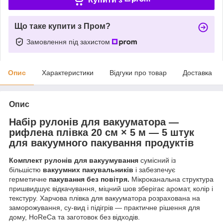
Що таке купити з Пром?
Замовлення під захистом
Опис
Характеристики
Відгуки про товар
Доставка
Опис
Набір рулонів для вакууматора —
рифлена плівка 20 см × 5 м — 5 штук
для вакуумного пакування продуктів
Комплект рулонів для вакуумування
сумісний із
більшістю
вакуумних пакувальників
і забезпечує
герметичне
пакування без повітря.
Мікроканальна структура
пришвидшує відкачування, міцний шов зберігає аромат, колір і
текстуру. Харчова плівка для вакууматора розрахована на
заморожування, су-вид і підігрів — практичне рішення для
дому, HoReCa та заготовок без відходів.