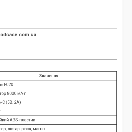
oodcase.com.ua
Значення
an F020
ор 8000 мА·г
-C (5В, 2А)
с
ійкий ABS-пластик
р, ліхтар, різак, магніт