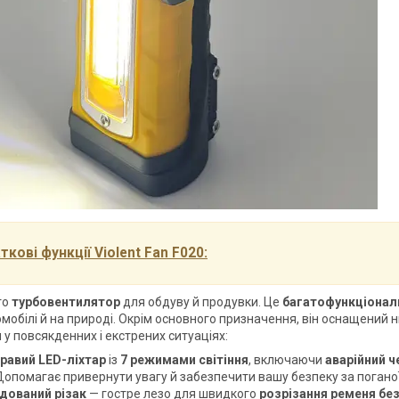
кові функції Violent Fan F020:
то
турбовентилятор
для обдуву й продувки. Це
багатофункціонал
томобілі й на природі. Окрім основного призначення, він оснащений
 у повсякденних і екстрених ситуаціях:
кравий LED-ліхтар
із
7 режимами світіння
, включаючи
аварійний ч
Допомагає привернути увагу й забезпечити вашу безпеку за поганої
удований різак
— гостре лезо для швидкого
розрізання ременя бе