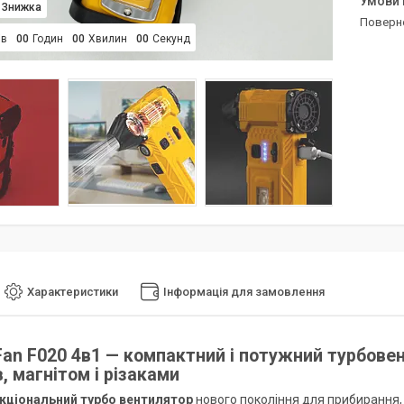
поверн
ів
0
0
Годин
0
0
Хвилин
0
0
Секунд
Характеристики
Інформація для замовлення
 Fan F020 4в1 — компактний і потужний турбове
, магнітом і різаками
кціональний турбо вентилятор
нового покоління для прибирання,