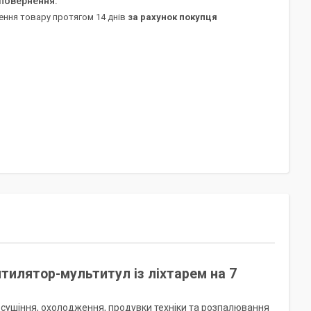
ення товару протягом 14 днів
за рахунок покупця
нтилятор-мультитул із ліхтарем на 7
 сушіння, охолодження, продувки техніки та розпалювання