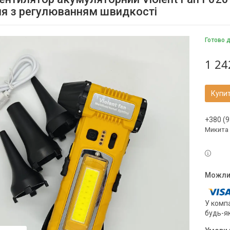
я з регулюванням швидкості
Готово д
1 24
Купи
+380 (9
Микита
У компа
будь-я