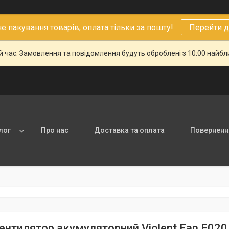
 пакування товарів, оплата тільки за пошту!
Перейти д
й час. Замовлення та повідомлення будуть оброблені з 10:00 найбли
лог
Про нас
Доставка та оплата
Повернення
ентилятор акумуляторний Violent Fan F020