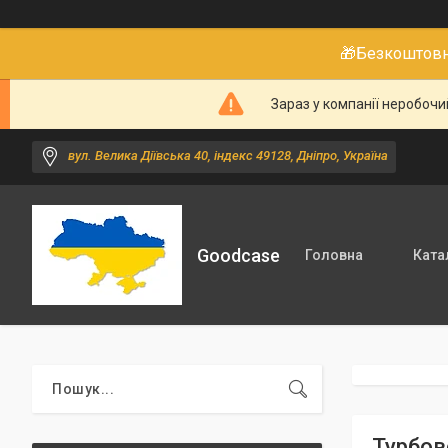
🎁Безкоштовне
Зараз у компанії неробочи
вул. Велика Діївська 40, індекс 49128, Дніпро, Україна
Goodcase
Головна
Ката
Турбов