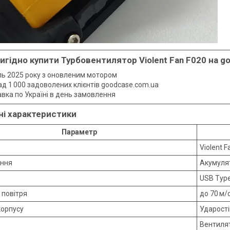
вигідно купити Турбовентилятор
Violent Fan F020
на g
ь 2025 року з оновленим мотором
ад 1 000 задоволених клієнтів goodcase.com.ua
авка по Україні в день замовлення
чні характеристики
Параметр
Violent F
ення
Акумулят
USB Type
 повітря
до 70 м/
корпусу
Ударост
Вентилято