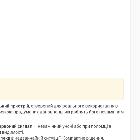
ьний пристрій
, створений для реального використання в
 низкою продуманих доповнень, які роблять його незамінним
ервоний сигнал
— незамінний уночі або при поломці в
 видимості.
зпеки
в надзвичайній ситуації. Компактне рішення,