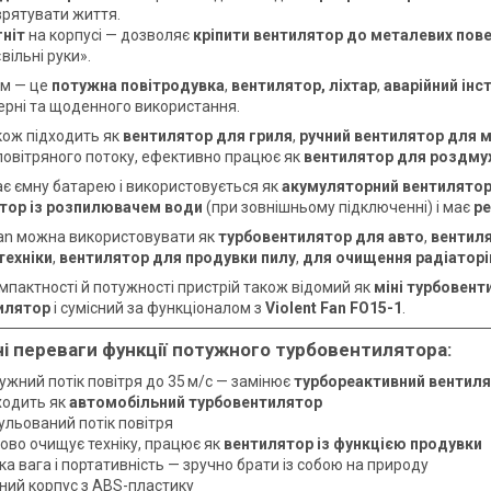
врятувати життя.
гніт
на корпусі — дозволяє
кріпити вентилятор до металевих пов
вільні руки».
ом — це
потужна повітродувка
,
вентилятор, ліхтар
,
аварійний інс
терні та щоденного використання.
ож підходить як
вентилятор для гриля
,
ручний вентилятор для 
повітряного потоку, ефективно працює як
вентилятор для роздмух
ає ємну батарею і використовується як
акумуляторний вентилято
тор із розпилювачем води
(при зовнішньому підключенні) і має
р
Fan можна використовувати як
турбовентилятор для авто
,
вентил
техніки
,
вентилятор для продувки пилу
,
для очищення радіаторі
мпактності й потужності пристрій також відомий як
міні турбовент
илятор
і сумісний за функціоналом з
Violent Fan FO15-1
.
і переваги функції потужного турбовентилятора:
ужний потік повітря до 35 м/с — замінює
турбореактивний вентил
ходить як
автомобільний турбовентилятор
ульований потік повітря
дово очищує техніку, працює як
вентилятор із функцією продувки
ка вага і портативність — зручно брати із собою на природу
цний корпус з ABS-пластику