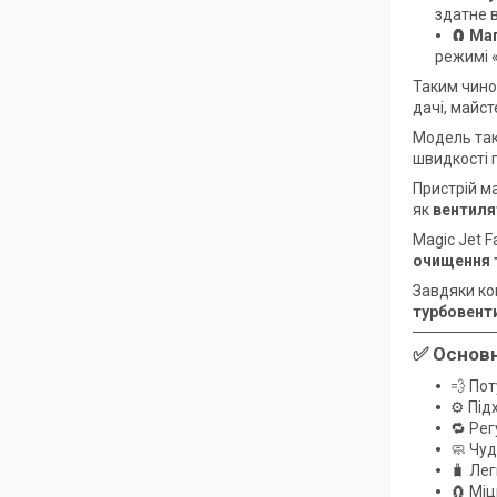
здатне 
🧲 Ма
режимі «
Таким чин
дачі, майс
Модель так
швидкості 
Пристрій м
як
вентиля
Magic Jet 
очищення 
Завдяки ко
турбовент
✅
Основн
💨 Пот
⚙️ Під
🔁 Рег
🧼 Чу
🧳 Лег
🧲 Мі