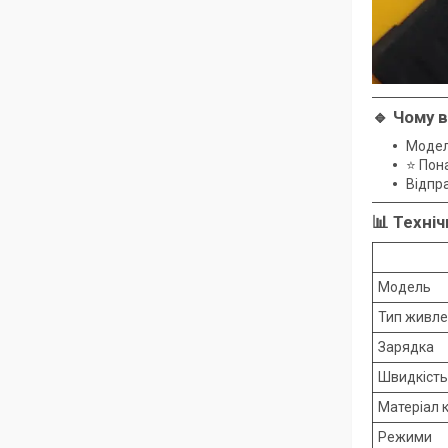
🔹 Чому 
Модел
⭐ Пон
Відпр
📊 Техні
Модель
Тип живл
Зарядка
Швидкість
Матеріал 
Режими