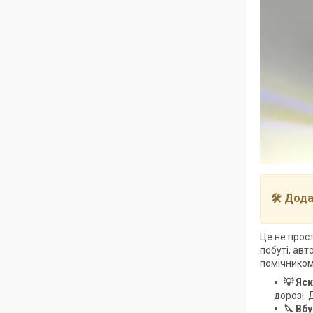
🛠
Додат
Це не прос
побуті, ав
помічником
💡 Яс
дорозі. 
🔪 Вб