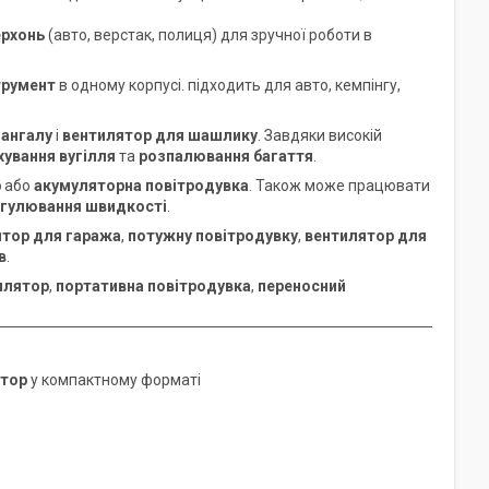
ерхонь
(авто, верстак, полиця) для зручної роботи в
трумент
в одному корпусі. підходить для авто, кемпінгу,
мангалу
і
вентилятор для шашлику
. Завдяки високій
ування вугілля
та
розпалювання багаття
.
р
або
акумуляторна повітродувка
. Також може працювати
егулювання швидкості
.
ятор для гаража
,
потужну повітродувку
,
вентилятор для
в
.
илятор
,
портативна повітродувка
,
переносний
ятор
у компактному форматі