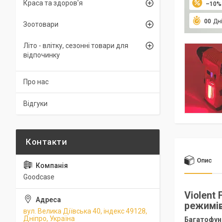
Краса та здоров'я
–10%
0
0
Дн
Зоотовари
Літо - влітку, сезонні товари для
відпочинку
Про нас
Відгуки
Опис
Goodcase
Violent
режимів
вул. Велика Діївська 40, індекс 49128,
Дніпро, Україна
Багатофун