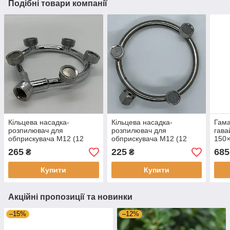
Подібні товари компанії
Кільцева насадка-
Кільцева насадка-
Гама
розпилювач для
розпилювач для
гава
обприскувача М12 (12
обприскувача М12 (12
150×
мм), кругла насадка для
мм), кругла насадка для
баво
265
225
685
₴
₴
туману з 5 форсунками
туману на 3 форсунки
130 
Купити
Купити
Акційні пропозиції та новинки
–15%
–12%