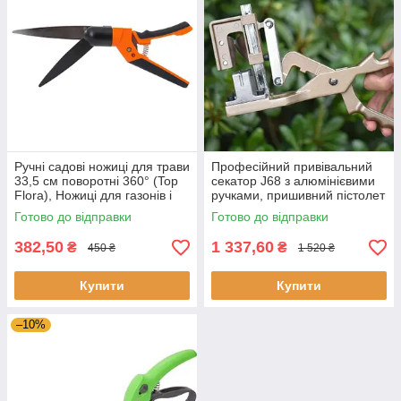
Ручні садові ножиці для трави
Професійний привівальний
33,5 см поворотні 360° (Top
секатор J68 з алюмінієвими
Flora), Ножиці для газонів і
ручками, пришивний пістолет
чагарників
металевий
Готово до відправки
Готово до відправки
382,50
1 337,60
₴
₴
450 ₴
1 520 ₴
Купити
Купити
–10%