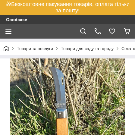
🎁Безкоштовне пакування товарів, оплата тільки
за пошту!
Goodcase
Товари та послуги
Товари для саду та городу
Секато