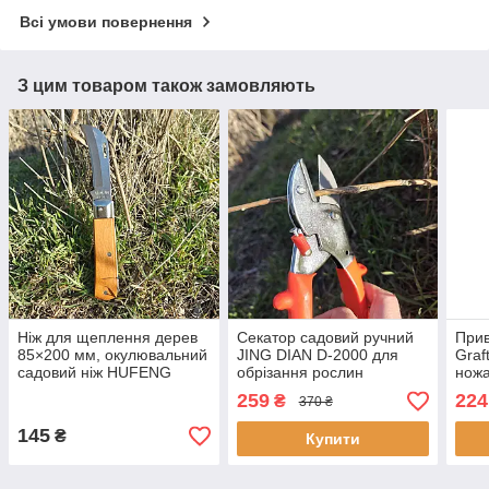
Всі умови повернення
З цим товаром також замовляють
Ніж для щеплення дерев
Секатор садовий ручний
Прив
85×200 мм, окулювальний
JING DIAN D-2000 для
Graf
садовий ніж HUFENG
обрізання рослин
ножа
винограду, дерев і квітів
інст
259
224
₴
370 ₴
рос
145
₴
Купити