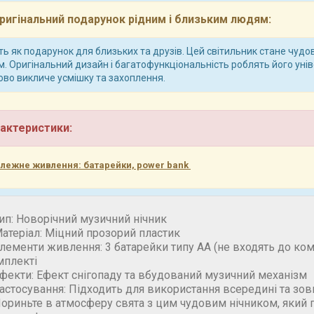
ригінальний подарунок рідним і близьким людям:
ь як подарунок для близьких та друзів. Цей світильник стане чудо
м. Оригінальний дизайн і багатофункціональність роблять його уні
ово викличе усмішку та захоплення.
актеристики:
лежне живлення: батарейки, power bank
ип: Новорічний музичний нічник
атеріал: Міцний прозорий пластик
лементи живлення: 3 батарейки типу АА (не входять до ком
мплекті
фекти: Ефект снігопаду та вбудований музичний механізм
астосування: Підходить для використання всередині та зов
ориньте в атмосферу свята з цим чудовим нічником, який п