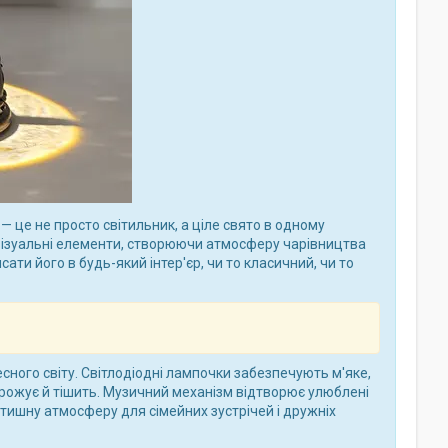
— це не просто світильник, а ціле свято в одному
та візуальні елементи, створюючи атмосферу чарівництва
сати його в будь-який інтер'єр, чи то класичний, чи то
сного світу. Світлодіодні лампочки забезпечують м'яке,
ворожує й тішить. Музичний механізм відтворює улюблені
тишну атмосферу для сімейних зустрічей і дружніх