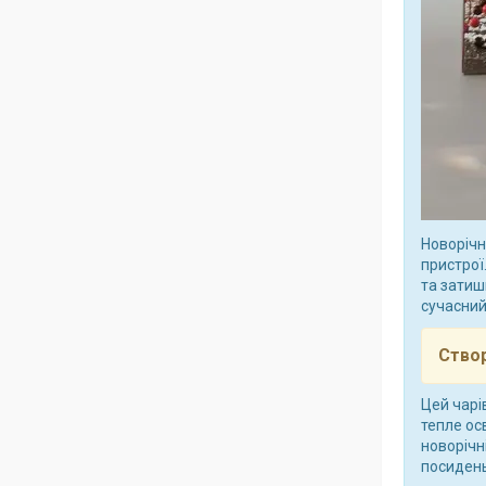
Новорічн
пристрої
та затишк
сучасний
Створ
Цей чарі
тепле ос
новорічн
посидень