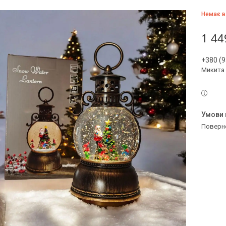
Немає в
1 44
+380 (9
Микита
поверн