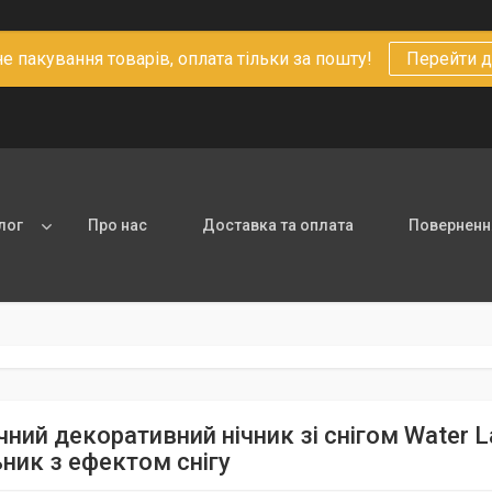
 пакування товарів, оплата тільки за пошту!
Перейти д
лог
Про нас
Доставка та оплата
Повернення
чний декоративний нічник зі снігом Water 
ьник з ефектом снігу