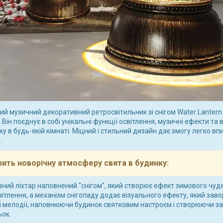
ий музичний декоративний ретросвітильник зі снігом Water Lantern 
. Він поєднує в собі унікальні функції освітлення, музичні ефекти 
у в будь-якій кімнаті. Міцний і стильний дизайн дає змогу легко впи
.
ить новорічну атмосферу свята в будинку:
вний ліхтар наповнений "снігом", який створює ефект зимового чуде
вітлення, а механізм снігопаду додає візуального ефекту, який за
і мелодії, наповнюючи будинок святковим настроєм і створюючи за
ок.