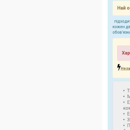
Най о
підходит
кожен ді
обов'язк
Хар
Неза
Т
М
Е
ко
Е
З
П