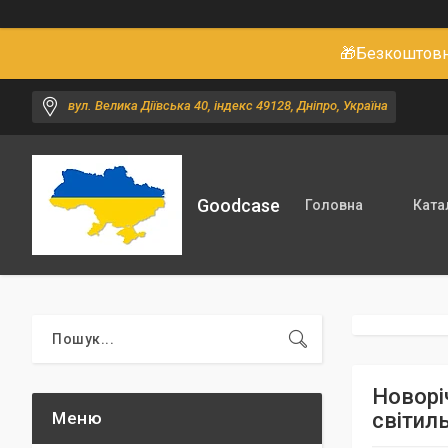
🎁Безкоштовне
вул. Велика Діївська 40, індекс 49128, Дніпро, Україна
Goodcase
Головна
Ката
Новорі
світил