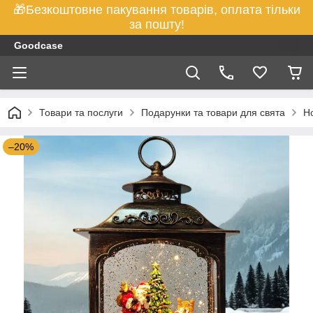
🎁Безкоштовне пакування товарів, оплата тільки
за пошту!
Goodcase
Товари та послуги
Подарунки та товари для свята
Но
–20%