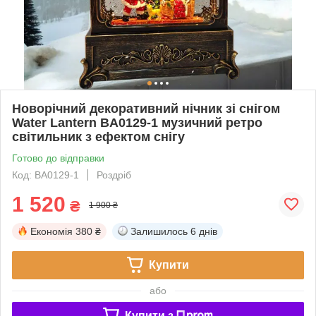
Новорічний декоративний нічник зі снігом
Water Lantern BA0129-1 музичний ретро
світильник з ефектом снігу
Готово до відправки
Код: BA0129-1
Роздріб
1 520
₴
1 900 ₴
Економія
380 ₴
Залишилось
6 днів
Купити
або
Купити з