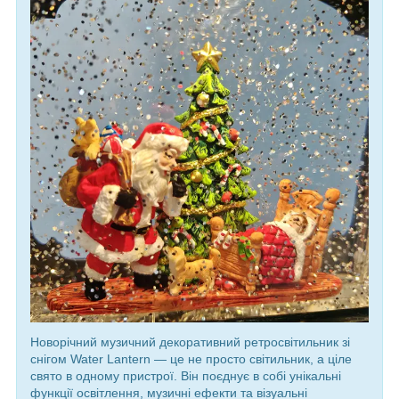
Новорічний музичний декоративний ретросвітильник зі
снігом Water Lantern — це не просто світильник, а ціле
свято в одному пристрої. Він поєднує в собі унікальні
функції освітлення, музичні ефекти та візуальні