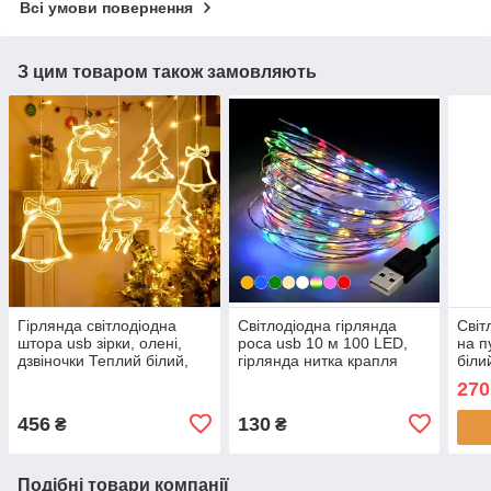
Всі умови повернення
З цим товаром також замовляють
Гірлянда світлодіодна
Світлодіодна гірлянда
Світ
штора usb зірки, олені,
роса usb 10 м 100 LED,
на п
дзвіночки Теплий білий,
гірлянда нитка крапля
біли
Фігурні гірлянди
роси на батарейках 10
з га
270
метрів Різнобарвна
Гірл
456
130
₴
₴
Подібні товари компанії