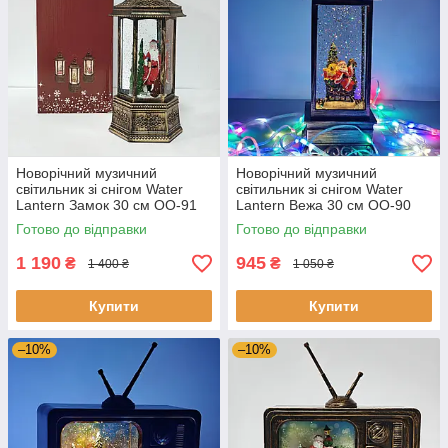
Новорічний музичний
Новорічний музичний
світильник зі снігом Water
світильник зі снігом Water
Lantern Замок 30 см ОО-91
Lantern Вежа 30 см ОО-90
ретро ліхтар з ефектом снігу
ретро-нічник з ефектом снігу
Готово до відправки
Готово до відправки
1 190
945
₴
₴
1 400 ₴
1 050 ₴
Купити
Купити
–10%
–10%