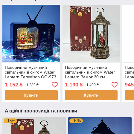
Новорічний музичний
Новорічний музичний
Ново
світильник зі снігом Water
світильник зі снігом Water
світ
Lantern Телевізор OO-973
Lantern Замок 30 см
Lant
ретро-нічник з ефектом
ОО-91 ретро ліхтар з
ретр
1 152
1 190
945
₴
₴
1 280 ₴
1 400 ₴
снігу
ефектом снігу
снігу
Купити
Купити
Акційні пропозиції та новинки
–15%
–10%