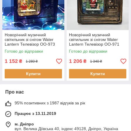
Новорічний музичний
Новорічний музичний
світильник зі снігом Water
світильник зі снігом Water
Lantern Телевізор OO-973
Lantern Телевізор ОО-971
ретро-нічник з ефектом снігу
ретро-нічник з ефектом снігу
Готово до відправки
Готово до відправки
1 152
1 206
₴
₴
1 280 ₴
1 340 ₴
Купити
Купити
Про нас
95% позитивних з 1987 відгуків за рік
Працює з 13.11.2019
м. Дніпро
вул. Велика Діївська 40, індекс 49128, Дніпро, Україна