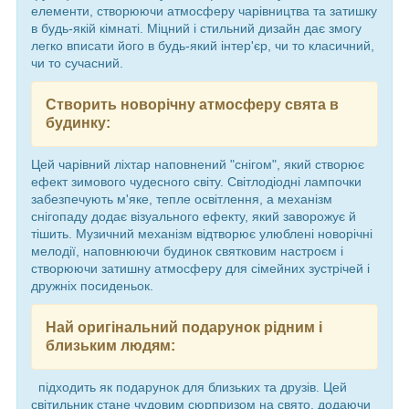
елементи, створюючи атмосферу чарівництва та затишку
в будь-якій кімнаті. Міцний і стильний дизайн дає змогу
легко вписати його в будь-який інтер'єр, чи то класичний,
чи то сучасний.
Створить новорічну атмосферу свята в
будинку:
Цей чарівний ліхтар наповнений "снігом", який створює
ефект зимового чудесного світу. Світлодіодні лампочки
забезпечують м'яке, тепле освітлення, а механізм
снігопаду додає візуального ефекту, який заворожує й
тішить. Музичний механізм відтворює улюблені новорічні
мелодії, наповнюючи будинок святковим настроєм і
створюючи затишну атмосферу для сімейних зустрічей і
дружніх посиденьок.
Най оригінальний подарунок рідним і
близьким людям:
підходить як подарунок для близьких та друзів. Цей
світильник стане чудовим сюрпризом на свято, додаючи