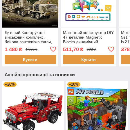
Дитячий Конструктор
Магнітний конструктор DIY
Мета
військовий комплекс,
47 деталей Magnetic
5в1 
бойова вантажівка тягач,
Blocks динамічний
із 2
техніка ЗСУ для хлопчиків,
конструктор гірки лабіринт
та г
1 480
511,70
378
₴
₴
1 850 ₴
602 ₴
1089 деталей
із кульками
Купити
Купити
Акційні пропозиції та новинки
–20%
–20%