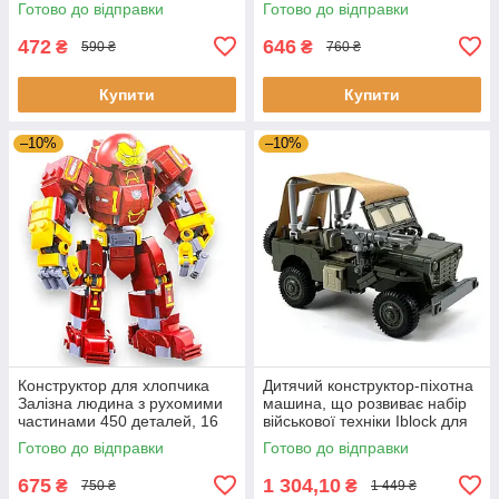
Готово до відправки
Готово до відправки
занять
472
646
₴
₴
590 ₴
760 ₴
Купити
Купити
–10%
–10%
Конструктор для хлопчика
Дитячий конструктор-піхотна
Залізна людина з рухомими
машина, що розвиває набір
частинами 450 деталей, 16
військової техніки Iblock для
см
хлопчиків
Готово до відправки
Готово до відправки
675
1 304,10
₴
₴
750 ₴
1 449 ₴