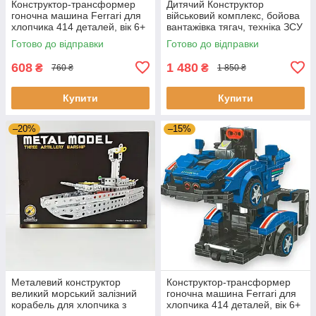
Конструктор-трансформер
Дитячий Конструктор
гоночна машина Ferrari для
військовий комплекс, бойова
хлопчика 414 деталей, вік 6+
вантажівка тягач, техніка ЗСУ
для хлопчиків, 1089 деталей
Готово до відправки
Готово до відправки
608
1 480
₴
₴
760 ₴
1 850 ₴
Купити
Купити
–20%
–15%
Металевий конструктор
Конструктор-трансформер
великий морський залізний
гоночна машина Ferrari для
корабель для хлопчика з
хлопчика 414 деталей, вік 6+
гайками та болтами для