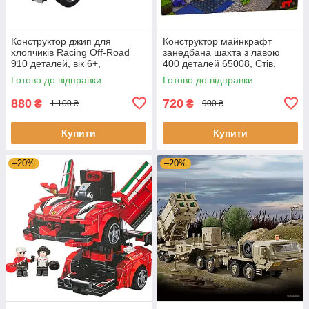
Конструктор джип для
Конструктор майнкрафт
хлопчиків Racing Off-Road
занедбана шахта з лавою
910 деталей, вік 6+,
400 деталей 65008, Стів,
позашляховик з pull-back
зомбі, павук, ендермен,
Готово до відправки
Готово до відправки
слимак
880
720
₴
₴
1 100 ₴
900 ₴
Купити
Купити
–20%
–20%