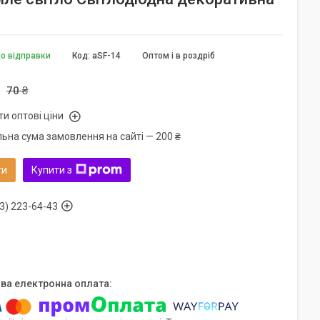
до відправки
Код:
aSF-14
Оптом і в роздріб
70 ₴
и оптові ціни
льна сума замовлення на сайті — 200 ₴
ти
Купити з
3) 223-64-43