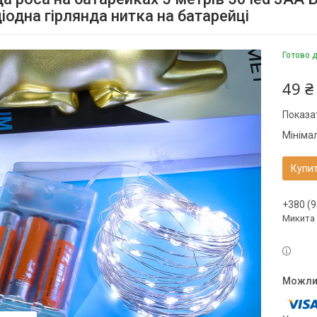
іодна гірлянда нитка на батарейці
Готово 
49 ₴
Показат
Мініма
Купи
+380 (9
Микита