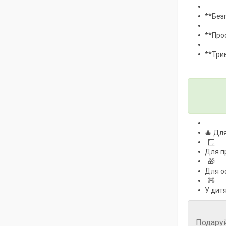
**Безп
**Прос
**Трив
🎄 Для
🪟
Для пр
🎁
Для о
🧸
У дит
Подаруй