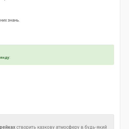
них знань.
лянду:
арейках
створить казкову атмосферу в будь-який