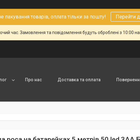
 пакування товарів, оплата тільки за пошту!
Перейти д
бочий час. Замовлення та повідомлення будуть оброблені з 10:00 н
лог
Про нас
Доставка та оплата
Повернення
а роса на батарейках 5 метрів 50 led 3AA 