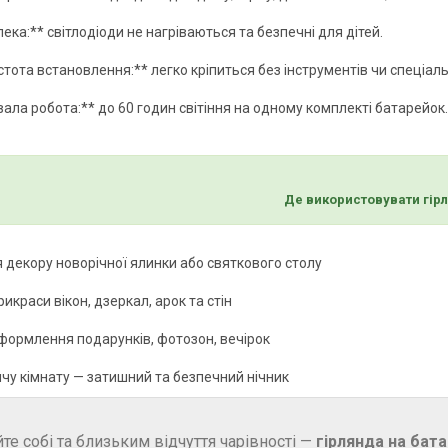
ека:** світлодіоди не нагріваються та безпечні для дітей.
тота встановлення:** легко кріпиться без інструментів чи спеціаль
ала робота:** до 60 годин світіння на одному комплекті батарейок.
Де використовувати гір
 декору новорічної ялинки або святкового столу
икраси вікон, дзеркал, арок та стін
формлення подарунків, фотозон, вечірок
ячу кімнату — затишний та безпечний нічник
те собі та близьким відчуття чарівності —
гірлянда на бат