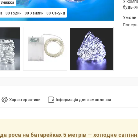
У компа
будь-я
ів
0
0
Годин
0
0
Хвилин
0
0
Секунд
поверн
Характеристики
Інформація для замовлення
да роса на батарейках 5 метрів — холодне світінн