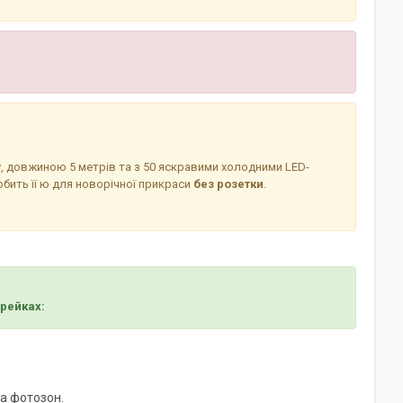
, довжиною 5 метрів та з 50 яскравими холодними LED-
обить її ю для новорічної прикраси
без розетки
.
рейках:
та фотозон.