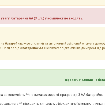
 увагу: батарейки AA (3 шт.) у комплект не входять.
 на батарейках
— це стильний та автономний світловий елемент декору
и. Працює від
3 батарейок AA
і не вимагає підключення до мережі, що р
Переваги гірлянди на бата
а автономність:** не вимагає мережі, працює від 3 AA батарейок.
ерсальність:** підходить для дому, офісу, дитячої кімнати, ялинки 