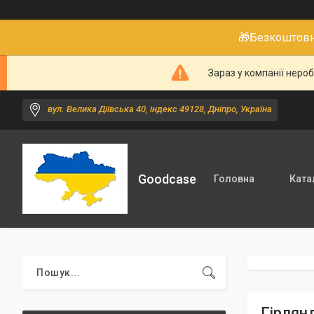
🎁Безкоштовне
Зараз у компанії неро
вул. Велика Діївська 40, індекс 49128, Дніпро, Україна
Goodcase
Головна
Ката
Гірлянд