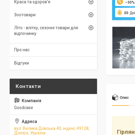
Краса та здоров'я
–30%
0
0
Дн
Зоотовари
Літо - влітку, сезонні товари для
відпочинку
Про нас
Відгуки
Опис
Goodcase
вул. Велика Діївська 40, індекс 49128,
Гірлян
Дніпро, Україна