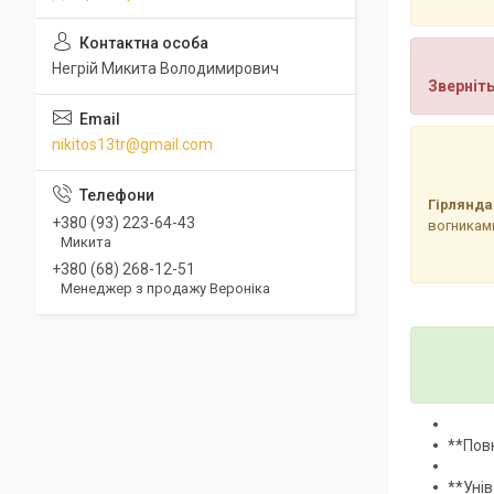
Негрій Микита Володимирович
Зверніть
nikitos13tr@gmail.com
Гірлянда
+380 (93) 223-64-43
вогникам
Микита
+380 (68) 268-12-51
Менеджер з продажу Вероніка
**Повн
**Унів