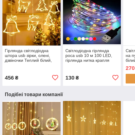
Гірлянда світлодіодна
Світлодіодна гірлянда
Світ
штора usb зірки, олені,
роса usb 10 м 100 LED,
на п
дзвіночки Теплий білий,
гірлянда нитка крапля
біли
Фігурні гірлянди
роси на батарейках 10
з га
270
метрів Різнобарвна
Гірл
456
130
₴
₴
Подібні товари компанії