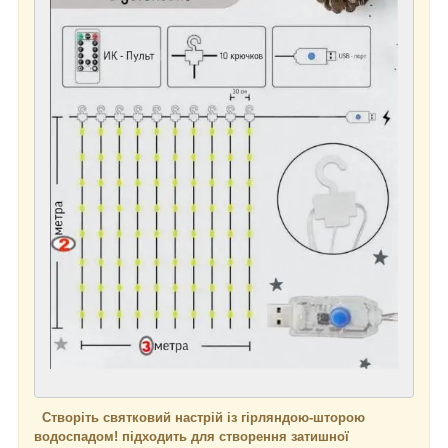
Створіть святковий настрій із гірляндою-шторою
водоспадом! підходить для створення затишної