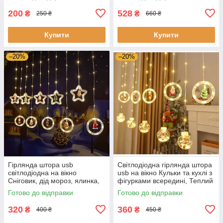
200
528
₴
₴
250 ₴
660 ₴
Купити
Купити
–20%
–20%
Гірлянда штора usb
Світлодіодна гірлянда штора
світлодіодна на вікно
usb на вікно Кульки та кухлі з
Сніговик, дід мороз, ялинка,
фігурками всередині, Теплий
олень, шапка в фігурках 3*1
білий, Фігурні гірлянди
Готово до відправки
Готово до відправки
метр
320
360
₴
₴
400 ₴
450 ₴