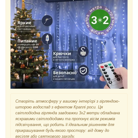
Створіть атмосферу у вашому інтер'єрі з гірляндою-
шторою водоспад з ефектом Краплі роси. Ця
світлодіодна гірлянда завдовжки 3x2 метри обладнана
яскравими світлодіодами та пропонує вісім режимів
підсвічування, що робить її ідеальним рішенням для
прикрашування будь-якого простору: від дому до
весілля або святкового заходу.