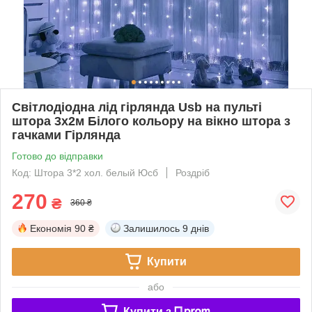
Світлодіодна лід гірлянда Usb на пульті
штора 3х2м Білого кольору на вікно штора з
гачками Гірлянда
Готово до відправки
Код: Штора 3*2 хол. белый Юсб
Роздріб
270
₴
360 ₴
Економія
90 ₴
Залишилось
9 днів
Купити
або
Купити з