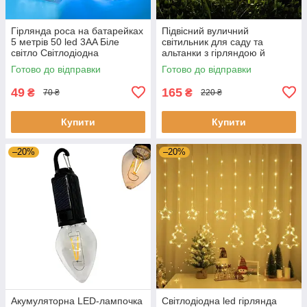
Гірлянда роса на батарейках
Підвісний вуличний
5 метрів 50 led 3AA Біле
світильник для саду та
світло Світлодіодна
альтанки з гірляндою й
декоративна світлодіодна
автосвітлом на сонячній
Готово до відправки
Готово до відправки
гірлянда нитка на батарейці
батареї
49
165
₴
₴
70 ₴
220 ₴
Купити
Купити
–20%
–20%
Акумуляторна LED-лампочка
Світлодіодна led гірлянда