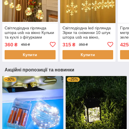
Світлодіодна гірлянда
Світлодіодна led гірлянда
Гірл
штора usb на вікно Кульки
Зірки та сніжинки 10 штук
метр
та кухлі з фігурками
штора usb на вікно,
зеле
всередині, Теплий білий,
Теплий білий колір,
світ
360
315
425
₴
₴
450 ₴
350 ₴
Фігурні гірлянди
Фігурні гірлянди
ялин
Купити
Купити
Акційні пропозиції та новинки
–30%
–25%