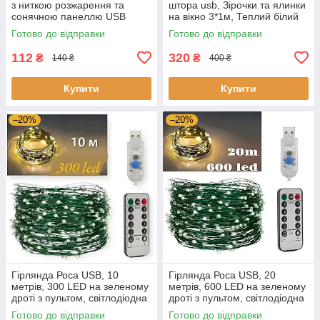
з ниткою розжарення та
штора usb, Зірочки та ялинки
сонячною панеллю USB
на вікно 3*1м, Теплий білий
Type-C, ретро-світло,
колір, Фігурні гірлянди
Готово до відправки
Готово до відправки
гірлянда-лампочка
112
320
₴
₴
140 ₴
400 ₴
Купити
Купити
–20%
–20%
Гірлянда Роса USB, 10
Гірлянда Роса USB, 20
метрів, 300 LED на зеленому
метрів, 600 LED на зеленому
дроті з пультом, світлодіодна
дроті з пультом, світлодіодна
гірлянда для ялинки
гірлянда для ялинки
Готово до відправки
Готово до відправки