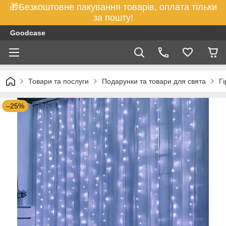
🎁Безкоштовне пакування товарів, оплата тільки
за пошту!
Goodcase
Товари та послуги
Подарунки та товари для свята
Г
–25%