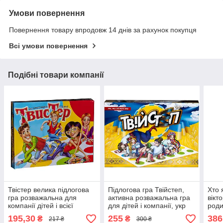
Умови повернення
Повернення товару впродовж 14 днів за рахунок покупця
Всі умови повернення
Подібні товари компанії
Твістер велика підлогова
Підлогова гра Твійстеп,
Хто 
гра розважальна для
активна розважальна гра
вікт
компанії дітей і всієї
для дітей і компанії, укр
роди
родини Twister Danko toys
мова
верс
195,30
255
386
₴
₴
217 ₴
300 ₴