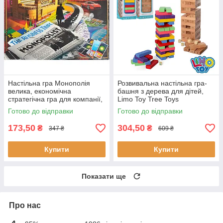
Настільна гра Монополія
Розвивальна настільна гра-
велика, економічна
башня з дерева для дітей,
стратегічна гра для компанії,
Limo Toy Tree Toys
Monopolist
Готово до відправки
Готово до відправки
173,50
304,50
₴
₴
347 ₴
609 ₴
Купити
Купити
Показати ще
Про нас