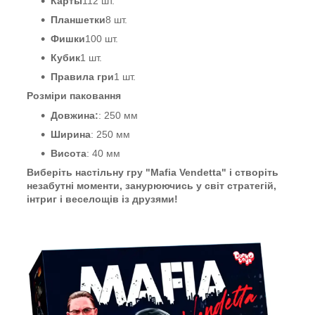
Карты
112 шт.
Планшетки
8 шт.
Фишки
100 шт.
Кубик
1 шт.
Правила гри
1 шт.
Розміри паковання
Довжина:
: 250 мм
Ширина
: 250 мм
Висота
: 40 мм
Виберіть настільну гру "Mafia Vendetta" і створіть
незабутні моменти, занурюючись у світ стратегій,
інтриг і веселощів із друзями!