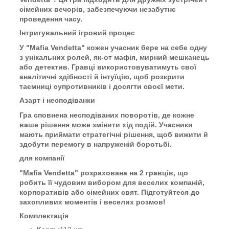
сімейних вечорів, забезпечуючи незабутнє
проведення часу.
Інтригувальний ігровий процес
У "Mafia Vendetta" кожен учасник бере на себе одну
з унікальних ролей, як-от мафія, мирний мешканець
або детектив. Гравці використовуватимуть свої
аналітичні здібності й інтуїцію, щоб розкрити
таємниці супротивників і досягти своєї мети.
Азарт і несподіванки
Гра сповнена несподіваних поворотів, де кожне
ваше рішення може змінити хід подій. Учасники
мають приймати стратегічні рішення, щоб вижити й
здобути перемогу в напруженій боротьбі.
для компанії
"Mafia Vendetta" розрахована на 2 гравців, що
робить її чудовим вибором для веселих компаній,
корпоративів або сімейних свят. Підготуйтеся до
захопливих моментів і веселих розмов!
Комплектація