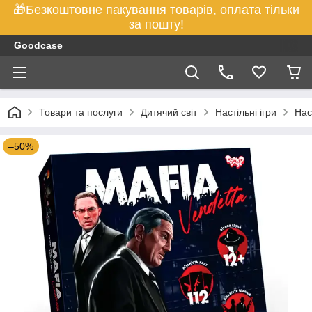
🎁Безкоштовне пакування товарів, оплата тільки
за пошту!
Goodcase
Товари та послуги
Дитячий світ
Настільні ігри
Нас
–50%