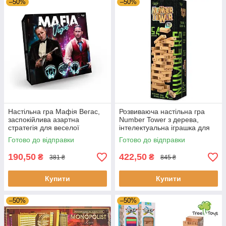
–50%
–50%
Настільна гра Мафія Вегас,
Розвиваюча настільна гра
заспокійлива азартна
Number Tower з дерева,
стратегія для веселої
інтелектуальна іграшка для
компанії
дітей на подарунок
Готово до відправки
Готово до відправки
190,50
422,50
₴
₴
381 ₴
845 ₴
Купити
Купити
–50%
–50%