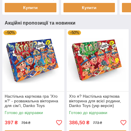
Купити
Купити
Акційні пропозиції та новинки
–50%
–50%
Настільна карткова гра 'Хто
Хто я? Настільна карткова
я?' - розважальна вікторина
вікторина для всієї родини,
для сім'ї, Danko Toys
Danko Toys (укр версія)
(російська версія)
Готово до відправки
Готово до відправки
397
386,50
₴
₴
794 ₴
773 ₴