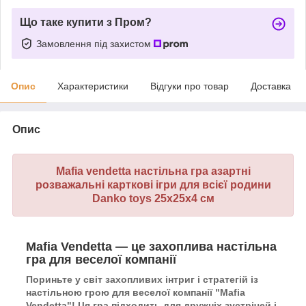
Що таке купити з Пром?
Замовлення під захистом
Опис
Характеристики
Відгуки про товар
Доставка
Опис
Mafia vendetta настільна гра азартні
розважальні карткові ігри для всієї родини
Danko toys 25х25х4 см
Mafia Vendetta — це захоплива настільна
гра для веселої компанії
Пориньте у світ захопливих інтриг і стратегій із
настільною грою для веселої компанії "Mafia
Vendetta"! Ця гра підходить для дружніх зустрічей і