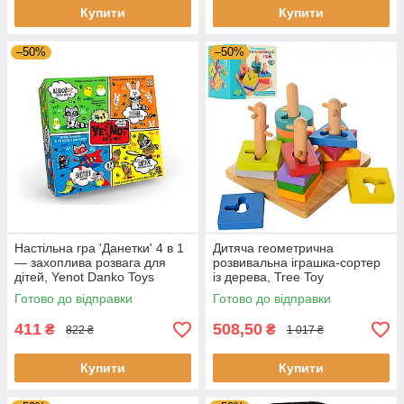
Купити
Купити
–50%
–50%
Настільна гра 'Данетки' 4 в 1
Дитяча геометрична
— захоплива розвага для
розвивальна іграшка-сортер
дітей, Yenot Danko Toys
із дерева, Tree Toy
(російська версія)
Готово до відправки
Готово до відправки
411
508,50
₴
₴
822 ₴
1 017 ₴
Купити
Купити