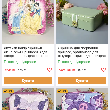
Дитячий набір скриньки
Скринька для зберігання
Діснеївські Принцеси 3 для
прикрас, органайзер для
створення прикрас рожевого
біжутерії, скриня для прикрас
кольору з набором браслетів
Готово до відправки
Готово до відправки
368
745,60
₴
₴
460 ₴
932 ₴
Купити
Купити
–10%
–10%