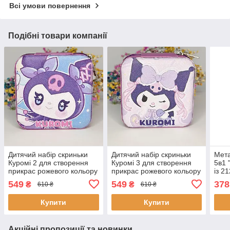
Всі умови повернення
Подібні товари компанії
Дитячий набір скриньки
Дитячий набір скриньки
Мета
Куромі 2 для створення
Куромі 3 для створення
5в1 
прикрас рожевого кольору
прикрас рожевого кольору
із 2
з подарунковою коробкою
з подарунковою коробкою
та г
549
549
378
₴
₴
610 ₴
610 ₴
та набором
та набором
Купити
Купити
Акційні пропозиції та новинки