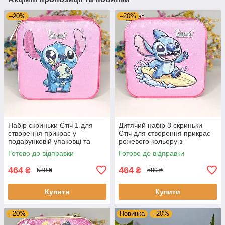
–20%
–20%
Набір скриньки Стіч 1 для
Дитячий набір 3 скриньки
створення прикрас у
Стіч для створення прикрас
подарунковій упаковці та
рожевого кольору з
набором браслетів
подарунковою коробкою та
Готово до відправки
Готово до відправки
набором браслетів
464
464
₴
₴
580 ₴
580 ₴
Купити
Купити
–20%
Новинка
–20%