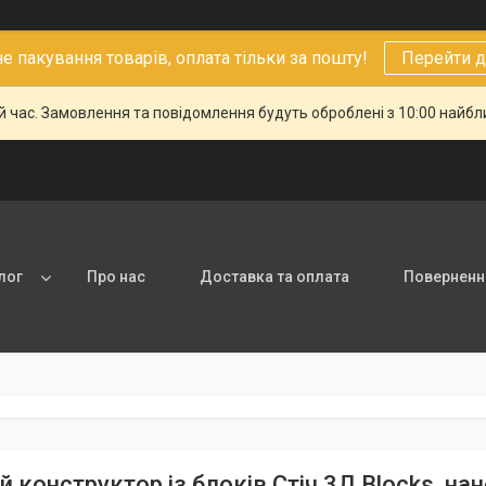
 пакування товарів, оплата тільки за пошту!
Перейти д
й час. Замовлення та повідомлення будуть оброблені з 10:00 найбли
лог
Про нас
Доставка та оплата
Повернення
й конструктор із блоків Стіч 3Д Blocks, н