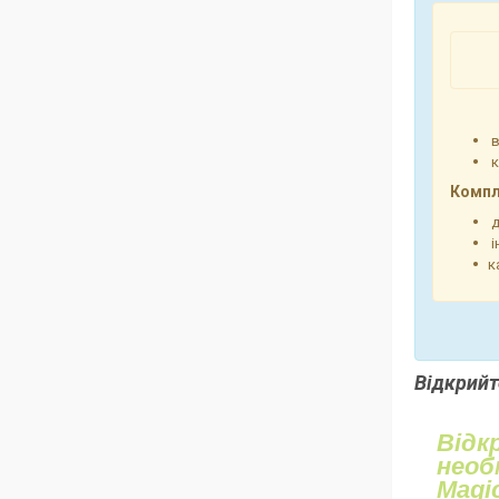
в
к
Компл
д
і
к
Відкрийт
Відк
необ
Magic