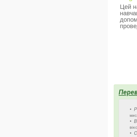
Цей н
навча
допом
прове
Перев
Р
мис
В
вік
С