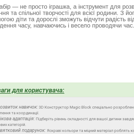
абір — не просто іграшка, а інструмент для розв
ння та спільної творчості для всієї родини. З йо
огою діти та дорослі зможуть відчути радість ві
дення часу, навчаючись і весело проводячи час
аги для користувача:
озвиток навичок:
3D Конструктор Magic Block спеціально розроблений
лення та координації.
ікова адаптація:
Підберіть рівень складності для вашої дитини завдяк
ових категорій.
вятковий подарунок:
Яскраві кольори та міцний матеріал роблять 