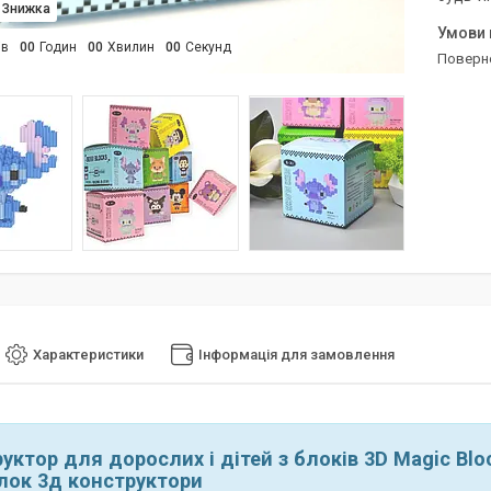
ів
0
0
Годин
0
0
Хвилин
0
0
Секунд
поверн
Характеристики
Інформація для замовлення
руктор
для дорослих і дітей
з блоків 3D Magic Blo
лок 3д конструктори