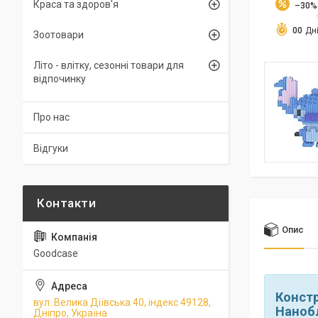
Краса та здоров'я
–30%
0
0
Дн
Зоотовари
Літо - влітку, сезонні товари для
відпочинку
Про нас
Відгуки
Опис
Goodcase
Конст
вул. Велика Діївська 40, індекс 49128,
Наноб
Дніпро, Україна