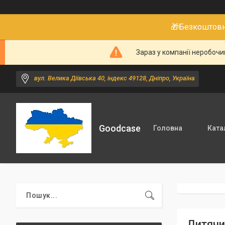
🎁Безкоштовне
Зараз у компанії неробочи
вул. Велика Діївська 40, індекс 49128, Дніпро, Україна
Goodcase
Головна
Ката
Дитячи