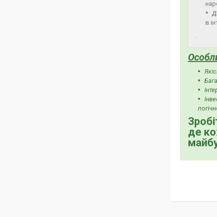
нар
д
в ін
.
Особл
Якіс
Бага
Інте
Інве
логічн
Зробі
де ко
майбу