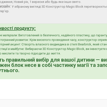
одження, Новий рік, 1 вересня або будь-яке інше свято.
изайн:
У зібраному вигляді 3D Конструктор Magic Block перетворюєтьс
тер'єр.
ивості продукту
:
ні матеріали:
Виготовлений із безпечного, надійного пластику, що гарантує
тогранний розвиток:
Крім веселого проведення часу, конструктор сприяє 
р'єрний акцент:
Створіть власного ведмедика в стилі Bearbrick, який ста
стиції в майбутнє:
Вибираючи 3D Конструктор Magic Block, ви інвестуєте в
о мислити та творчо підходити до життя.
ть правильний вибір для вашої дитини — ви
жен блок несе в собі частинку магії та за
тнього.