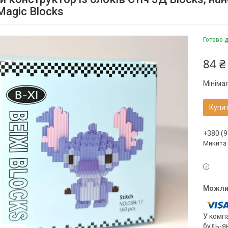
 Magic Blocks
Готово 
84 ₴
Мініма
Купи
+380 (9
Микита
У компа
будь-я