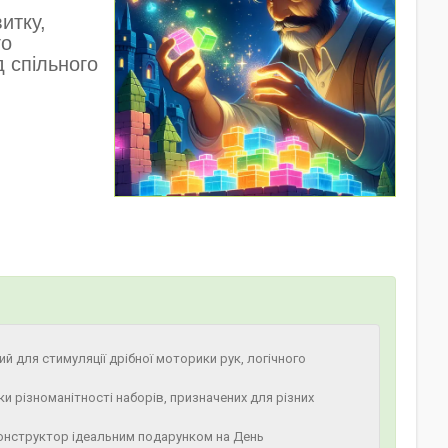
итку,
го
д спільного
.
 для стимуляції дрібної моторики рук, логічного
и різноманітності наборів, призначених для різних
конструктор ідеальним подарунком на День