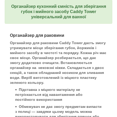
Органайзер кухонний ємність для зберігання
губок і мийного засобу Caddy Tower
універсальний для ванної
Органайзер для раковини
Органайзер для раковини Caddy Tower дасть змогу
утримувати місце зберігання губок, йоржиків і
мийного засобу в чистоті та порядку. Кожна річ має
своє місце. Органайзер розбирається, що дає
змогу додатково очищати. Встановлюється
органайзер на нековзні ніжки. Складається з двох
секцій, а також обладнаний носиком для зливання
води. Виріб виготовлений із міцного пластику
зеленого кольору.
Підставка з міцного матеріалу не
потріскається від навантаження або
постійного використання
Обмежувач не дає змогу предметам випасти
з полиці — завдяки цьому модель можна
використовувати для зберігання пляшок або