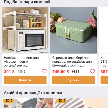
Подібні товари компанії
Настільна полиця для
Скринька для зберігання
Конт
мікрохвильовки
прикрас, органайзер для
21*2
органайзер під
біжутерії, скриня для
наст
мікрохвильовку етажерка,
прикрас
орга
301
745,60
367
₴
₴
430 ₴
932 ₴
Настільні полиці для кухні
одно
Купити
Купити
Акційні пропозиції та новинки
–50%
–50%