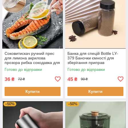
Соковитискач ручний прес
Банка для спецій Bottle LY-
для лимона акрилова
379 Баночки ємності для
прозора рибка сокодавка для
зберігання приправ
цитрусових
пластикова прозора
Готово до відправки
Готово до відправки
спецівниця
36
45
₴
₴
72 ₴
90 ₴
Купити
Купити
–50%
–50%