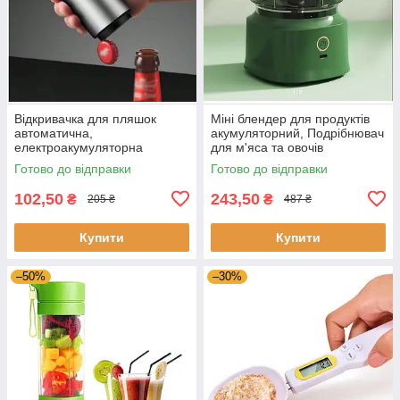
Відкривачка для пляшок
Міні блендер для продуктів
автоматична,
акумуляторний, Подрібнювач
електроакумуляторна
для м'яса та овочів
відкривалка магнітна
портативний бездротовий
Готово до відправки
Готово до відправки
металева
14см
102,50
243,50
₴
₴
205 ₴
487 ₴
Купити
Купити
–50%
–30%