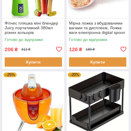
Фітнес пляшка міні блендер
Мірна ложка з вбудованими
Juicy портативний 380мл
вагами та дисплеєм, Ложка
різних кольорів
ваги електронна digital spoon
акумуляторний 2000mAh
scale для кухні
Готово до відправки
Готово до відправки
206
126
₴
₴
412 ₴
180 ₴
Купити
Купити
–25%
–20%