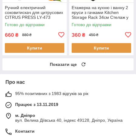
Ручний електричний
Етажерка на кухню і ванну 2
соковитискач для цитрусових
яруси з гачками Kitchen
CITRUS PRESS LY-473
Storage Rack 34см Стелаж у
кухонний прес для вичавки
ванну чорного кольору
Готово до відправки
Готово до відправки
соку з ситом
660
360
₴
₴
880 ₴
450 ₴
Купити
Купити
Показати ще
Про нас
95% позитивних з 1983 відгуків за рік
Працює з 13.11.2019
м. Дніпро
вул. Велика Діївська 40, індекс 49128, Дніпро, Україна
Контакти