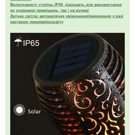
Вологозахист: ступінь IP44, підходить для використання
як усередині приміщень, так і на вулиці
Датчик світла: автоматичне увімкнення/вимкнення у разі
настання темряви/розсвіту