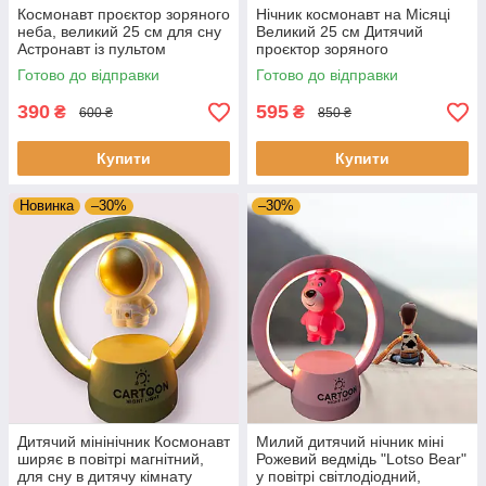
Космонавт проєктор зоряного
Нічник космонавт на Місяці
неба, великий 25 см для сну
Великий 25 см Дитячий
Астронавт із пультом
проєктор зоряного
керування проєктор
неба астронавт з Bluetooth-
Готово до відправки
Готово до відправки
галактики
колонкою та пультом
390
595
₴
₴
600 ₴
850 ₴
Купити
Купити
Новинка
–30%
–30%
Дитячий мінінічник Космонавт
Милий дитячий нічник міні
ширяє в повітрі магнітний,
Рожевий ведмідь "Lotso Bear"
для сну в дитячу кімнату
у повітрі світлодіодний,