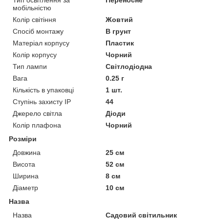
Тип освітлення за
Переносне
мобільністю
Колір світіння
Жовтий
Спосіб монтажу
В грунт
Матеріал корпусу
Пластик
Колір корпусу
Чорний
Тип лампи
Світлодіодна
Вага
0.25 г
Кількість в упаковці
1 шт.
Ступінь захисту IP
44
Джерело світла
Діоди
Колір плафона
Чорний
Розміри
Довжина
25 см
Висота
52 см
Ширина
8 см
Діаметр
10 см
Назва
Назва
Садовий світильник