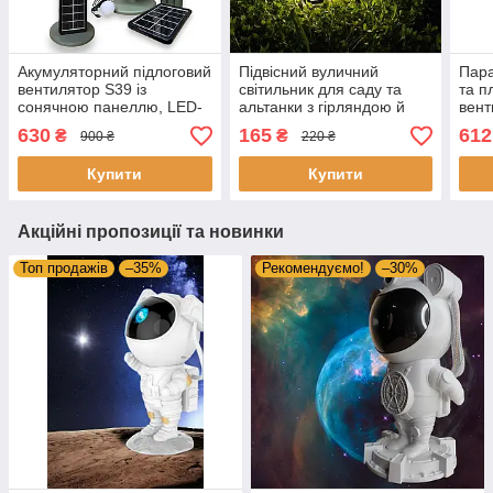
Акумуляторний підлоговий
Підвісний вуличний
Пара
вентилятор S39 із
світильник для саду та
та п
сонячною панеллю, LED-
альтанки з гірляндою й
вент
лампою та функцією
автосвітлом на сонячній
сріб
630
165
612
₴
₴
900 ₴
220 ₴
PowerBank, USB-C, 5
батареї
регу
швидкостей,
син
Купити
Купити
телескопічний
Акційні пропозиції та новинки
Топ продажів
–35%
Рекомендуємо!
–30%