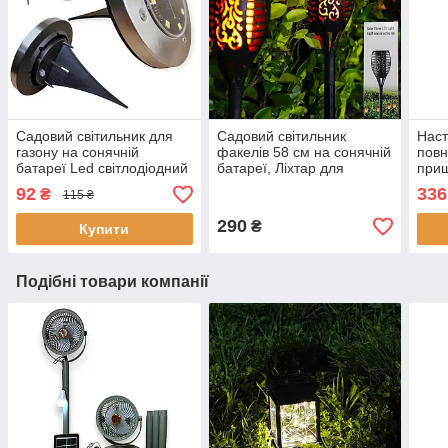
Садовий світильник для
Садовий світильник
Наст
газону на сонячній
факелів 58 см на сонячній
повн
батареї Led світлодіодний
батареї, Ліхтар для
прищ
ліхтарик газонний для
газонів, Садові
фіто
92
336
₴
115 ₴
саду в землю
світильники в землю
коль
290
₴
Купити
Подібні товари компанії