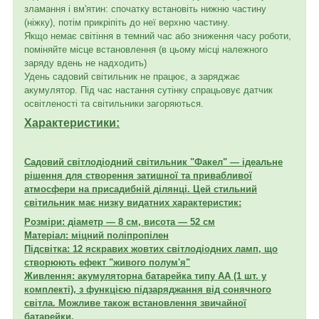
зламання і вм'ятин: спочатку встановіть нижню частину
(ніжку), потім прикріпіть до неї верхню частину.
Якщо немає світіння в темний час або зниження часу роботи,
поміняйте місце встановлення (в цьому місці належного
заряду вдень не надходить)
Удень садовий світильник не працює, а заряджає
акумулятор. Під час настання сутінку спрацьовує датчик
освітленості та світильники загоряються.
Характеристики:
Садовий світлодіодний світильник "Факел" — ідеальне
рішення для створення затишної та привабливої
атмосфери на присадибній ділянці. Цей стильний
світильник має низку видатних характеристик:
Розміри: діаметр — 8 см, висота — 52 см
Матеріал: міцний поліпропілен
Підсвітка: 12 яскравих жовтих світлодіодних ламп, що
створюють ефект "живого полум'я"
Живлення: акумуляторна батарейка типу АА (1 шт. у
комплекті), з функцією підзаряджання від сонячного
світла. Можливе також встановлення звичайної
батарейки.