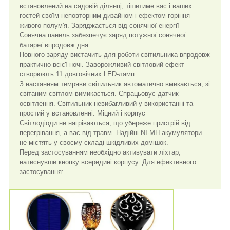
встановлений на садовій ділянці, тішитиме вас і ваших
гостей своїм неповторним дизайном і ефектом горіння
живого полум'я. Заряджається від сонячної енергії
Сонячна панель забезпечує заряд потужної сонячної
батареї впродовж дня.
Повного заряду вистачить для роботи світильника впродовж
практично всієї ночі. Заворожливий світловий ефект
створюють 11 довговічних LED-ламп.
З настанням темряви світильник автоматично вмикається, зі
світаним світлом вимикається. Спрацьовує датчик
освітлення. Світильник невибагливий у використанні та
простий у встановленні. Міцний і корпус
Світлодіоди не нагріваються, що убереже пристрій від
перегрівання, а вас від травм. Надійні NI-MH акумулятори
не містять у своєму складі шкідливих домішок.
Перед застосуванням необхідно активувати ліхтар,
натиснувши кнопку всередині корпусу. Для ефективного
застосування: