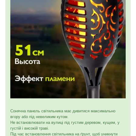
Сонячна панель світильника має дивитися максимально
вгору або під невеликим кутом.
Не встановлювати на вулиці під густим деревом, кущем, у
густій і високій траві.
Під час встановлення світильника на ґрунт, щоб уникнути