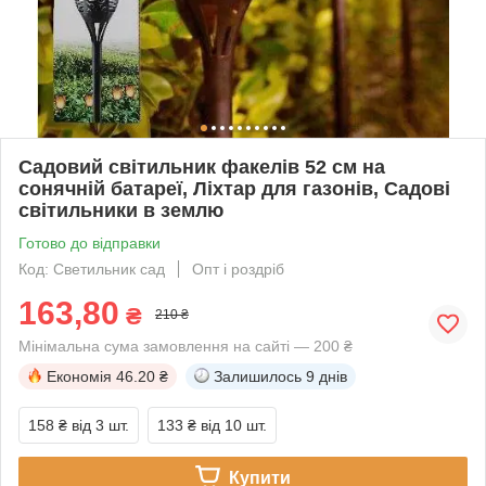
Садовий світильник факелів 52 см на
сонячній батареї, Ліхтар для газонів, Садові
світильники в землю
Готово до відправки
Код: Светильник сад
Опт і роздріб
163,80
₴
210 ₴
Мінімальна сума замовлення на сайті — 200 ₴
Економія
46.20 ₴
Залишилось
9 днів
158 ₴
від 3 шт.
133 ₴
від 10 шт.
Купити