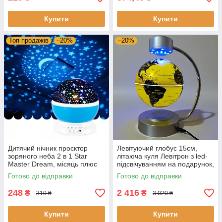
Купити
Купити
Топ продажів
–20%
–20%
Дитячий нічник проєктор
Левітуючий глобус 15см,
зоряного неба 2 в 1 Star
літаюча куля Левітрон з led-
Master Dream, місяць плюс
підсвічуванням на подарунок,
зірки проєкція в кімнату
жовтий
Готово до відправки
Готово до відправки
248
2 416
₴
₴
310 ₴
3 020 ₴
Купити
Купити