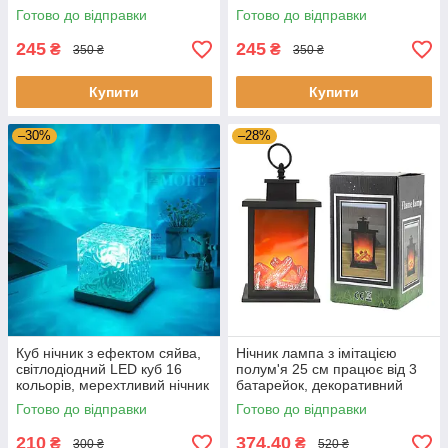
Оригінальні дитячі нічники
Готово до відправки
Готово до відправки
245
245
₴
₴
350 ₴
350 ₴
Купити
Купити
–30%
–28%
Куб нічник з ефектом сяйва,
Нічник лампа з імітацією
світлодіодний LED куб 16
полум'я 25 см працює від 3
кольорів, мерехтливий нічник
батарейок, декоративний
із північним сяйвом
LED-світильник на подарунок
Готово до відправки
Готово до відправки
210
374,40
₴
₴
300 ₴
520 ₴