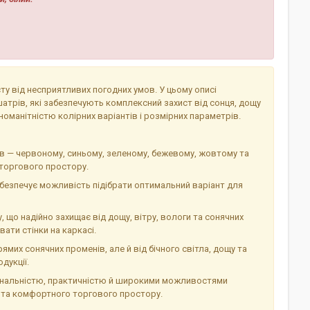
ту від несприятливих погодних умов. У цьому описі
трів, які забезпечують комплексний захист від сонця, дощу
номанітністю колірних варіантів і розмірних параметрів.
рів — червоному, синьому, зеленому, бежевому, жовтому та
 торгового простору.
 забезпечує можливість підібрати оптимальний варіант для
 що надійно захищає від дощу, вітру, вологи та сонячних
ати стінки на каркасі.
ямих сонячних променів, але й від бічного світла, дощу та
дукції.
ональністю, практичністю й широкими можливостями
о та комфортного торгового простору.