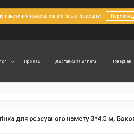
 пакування товарів, оплата тільки за пошту!
Перейти д
лог
Про нас
Доставка та оплата
Повернення
тінка для розсувного намету 3*4.5 м, Боко