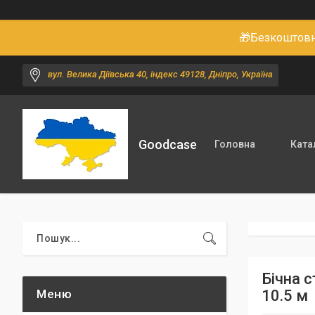
🎁Безкоштовне
вул. Велика Діївська 40, індекс 49128, Дніпро, Україна
Goodcase
Головна
Ката
Бічна с
10.5 м