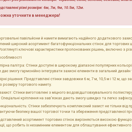
дставлені різні розміри: 6м, 7м, 9м, 10.5м, 12м.
можна уточнити в менеджера!
орговельні павільйони й намети вимагають надійного додаткового захис
ений широкий асортимент багатофункціональних стінок для торгових ша
 Розглянуті ключові характеристики пропонованих рішень, включно з різ
особливості
лірна палітра: Стінки доступні в широкому діапазоні популярних кольо
е дає змогу гармонійно інтегрувати захисні елементи в загальний дизайн
мірні рішення: Представлені стінки завдовжки 6 м, 7 м, 10,5 м і 12 м, що
о розміру торгового намету.
захист: Стінки виготовлені з міцного водовідштовхувального поліестеру,
 Спеціальні кріплення на зав'язках дають змогу швидко та легко зафіксув
кціональність: Стінки забезпечують комплексний захист не тільки від пр
рантуючи безпеку вашої торгової точки та збереження представленої про
едставлений асортимент торгових стінок вирізняється високою функці
ації, що робить їх незамінним елементом для облаштування ефективног