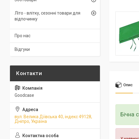
Літо - влітку, сезонні товари для
відпочинку
Про нас
Відгуки
Опис
Goodcase
Бічна 
вул. Велика Діївська 40, індекс 49128,
Дніпро, Україна
У наявнос