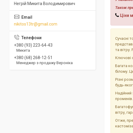
Негрій Микита Володимирович
Також пре
Ціни 
nikitos13tr@gmail.com
Сучасні т
представл
+380 (93) 223-64-43
та вітру.
Микита
+380 (68) 268-12-51
Ключові 
Менеджер з продажу Вероніка
Багата ко
білому. Ц
Різні роз
будь-яког
Надійний 
променів.
Багатофун
вітру, га
Отже, пр
кастоміз