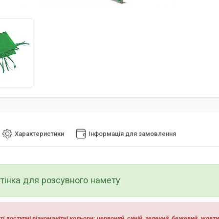
Характеристики
Інформація для замовлення
стінка для розсувного намету
ті доступні різноманітні кольори: червоний, синій, зелений, бежевий, жовтий