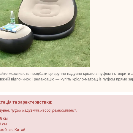
айте можливість придбати це зручне надувне крісло з пуфом і створити
авжній відпочинок і релаксацію — купіть крісло-матрац із пуфом прямо 
тація та характеристики:
дувне, пуфик надувний, насос, ремкомплект.
8 см
3 см
робник: Китай