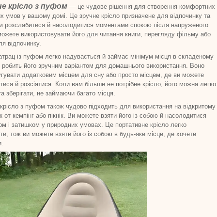
е крісло з пуфом
— це чудове рішення для створення комфортних
их умов у вашому домі. Це зручне крісло призначене для відпочинку та
м розслабитися й насолодитися моментами спокою після напруженого
можете використовувати його для читання книги, перегляду фільму або
ля відпочинку.
атрац із пуфом легко надувається й займає мінімум місця в складеному
о робить його зручним варіантом для домашнього використання. Воно
гувати додатковим місцем для сну або просто місцем, де ви можете
тися й розсіятися. Коли вам більше не потрібне крісло, його можна легко
та зберігати, не займаючи багато місця.
крісло з пуфом також чудово підходить для використання на відкритому
як-от кемпінг або пікнік. Ви можете взяти його із собою й насолодитися
м і затишком у природних умовах. Це портативне крісло легко
ти, тож ви можете взяти його із собою в будь-яке місце, де хочете
и.