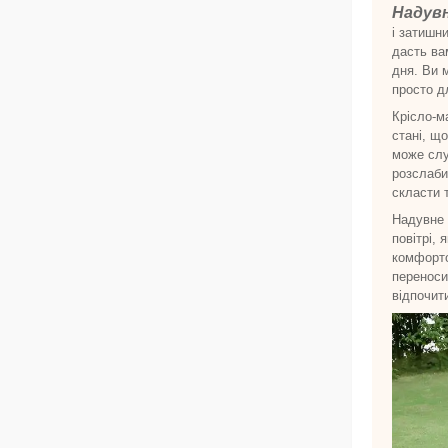
Надувн
і затишн
дасть ва
дня. Ви 
просто д
Крісло-м
стані, щ
може слу
розслаби
скласти 
Надувне 
повітрі, 
комфорто
переноси
відпочит