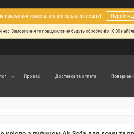
 пакування товарів, оплата тільки за пошту!
Перейти д
й час. Замовлення та повідомлення будуть оброблені з 10:00 найбли
лог
Про нас
Доставка та оплата
Повернення
е крісло з пуфиком Air Sofa для дому та 