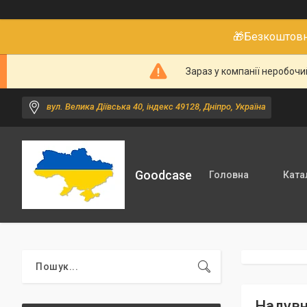
🎁Безкоштовне
Зараз у компанії неробочи
вул. Велика Діївська 40, індекс 49128, Дніпро, Україна
Goodcase
Головна
Ката
Надувн