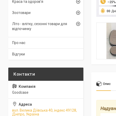
Краса та здоров'я
–25%
0
0
Дн
Зоотовари
Літо - влітку, сезонні товари для
відпочинку
Про нас
Відгуки
Опис
Goodcase
Надувн
вул. Велика Діївська 40, індекс 49128,
Дніпро, Україна