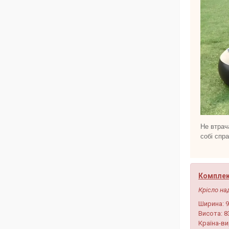
Не втрач
собі спр
Комплек
Крісло на
Ширина: 9
Висота: 8
Країна-ви