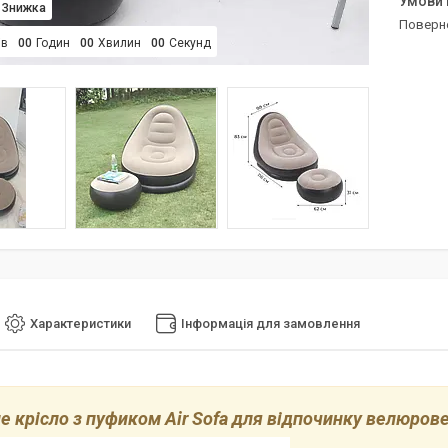
поверн
ів
0
0
Годин
0
0
Хвилин
0
0
Секунд
Характеристики
Інформація для замовлення
е крісло з пуфиком Air Sofa для відпочинку велюрове