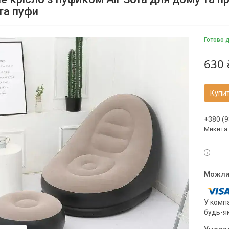
та пуфи
Готово 
630 
Купи
+380 (9
Микита
У компа
будь-я