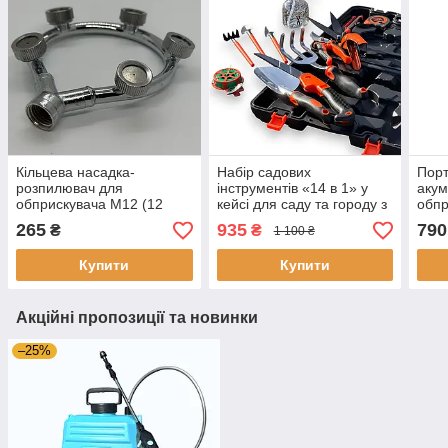
Кільцева насадка-
Набір садових
Пор
розпилювач для
інструментів «14 в 1» у
акум
обприскувача М12 (12
кейсі для саду та городу з
обпр
мм), кругла насадка для
обприскувачем на 400 мл
наса
265
935
790
₴
₴
1 100 ₴
туману з 5 форсунками
прил
рос
Купити
Купити
Акційні пропозиції та новинки
–25%