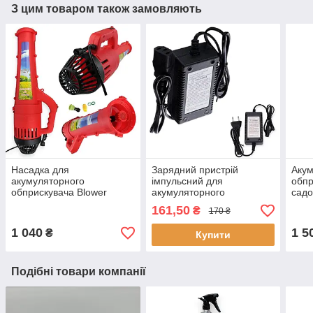
З цим товаром також замовляють
Насадка для
Зарядний пристрій
Аку
акумуляторного
імпульсний для
обпр
обприскувача Blower
акумуляторного
садо
Spray, Турбонасадка для
обприскувача,
Обпр
161,50
₴
170 ₴
електрообприскувача
заряджання для
електрообприскувачів
1 040
1 5
₴
Купити
Подібні товари компанії