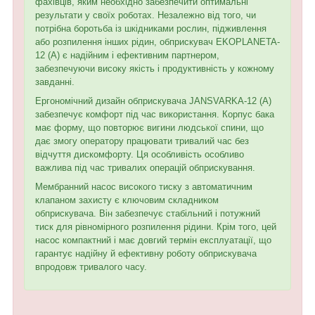
фахівців, яким необхідно забезпечити оптимальні
результати у своїх роботах. Незалежно від того, чи
потрібна боротьба із шкідниками рослин, підживлення
або розпилення інших рідин, обприскувач EKOPLANETA-
12 (А) є надійним і ефективним партнером,
забезпечуючи високу якість і продуктивність у кожному
завданні.
Ергономічний дизайн обприскувача JANSVARKA-12 (А)
забезпечує комфорт під час використання. Корпус бака
має форму, що повторює вигини людської спини, що
дає змогу оператору працювати тривалий час без
відчуття дискомфорту. Ця особливість особливо
важлива під час тривалих операцій обприскування.
Мембранний насос високого тиску з автоматичним
клапаном захисту є ключовим складником
обприскувача. Він забезпечує стабільний і потужний
тиск для рівномірного розпилення рідини. Крім того, цей
насос компактний і має довгий термін експлуатації, що
гарантує надійну й ефективну роботу обприскувача
впродовж тривалого часу.