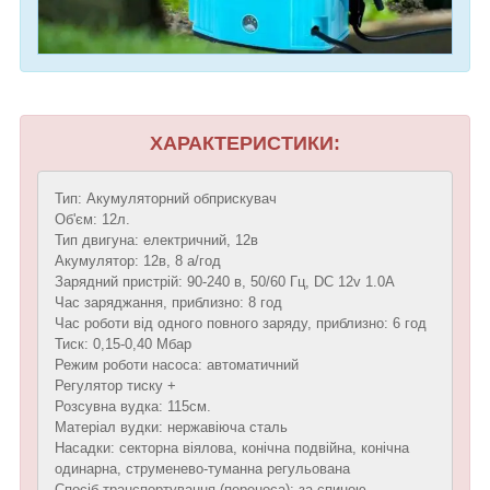
ХАРАКТЕРИСТИКИ:
Тип: Акумуляторний обприскувач
Об'єм: 12л.
Тип двигуна: електричний, 12в
Акумулятор: 12в, 8 а/год
Зарядний пристрій: 90-240 в, 50/60 Гц, DC 12v 1.0A
Час заряджання, приблизно: 8 год
Час роботи від одного повного заряду, приблизно: 6 год
Тиск: 0,15-0,40 Мбар
Режим роботи насоса: автоматичний
Регулятор тиску +
Розсувна вудка: 115см.
Матеріал вудки: нержавіюча сталь
Насадки: секторна віялова, конічна подвійна, конічна
одинарна, струменево-туманна регульована
Спосіб транспортування (переноса): за спиною