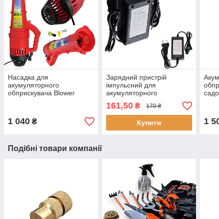
Насадка для
Зарядний пристрій
Аку
акумуляторного
імпульсний для
обпр
обприскувача Blower
акумуляторного
садо
Spray, Турбонасадка для
обприскувача,
Обпр
161,50
₴
170 ₴
електрообприскувача
заряджання для
електрообприскувачів
1 040
1 5
₴
Купити
Подібні товари компанії