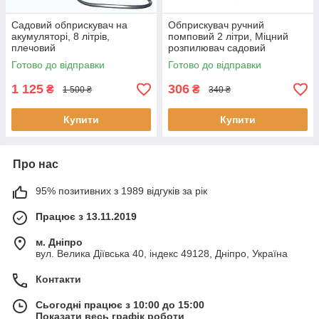
Садовий обприскувач на
Обприскувач ручний
акумуляторі, 8 літрів,
помповий 2 літри, Міцний
плечовий
розпилювач садовий
електророзпилювач із
механічний для дерев і саду
Готово до відправки
Готово до відправки
телескопічною штангою
1 125
306
₴
₴
1 500 ₴
340 ₴
Купити
Купити
Про нас
95% позитивних з 1989 відгуків за рік
Працює з 13.11.2019
м. Дніпро
вул. Велика Діївська 40, індекс 49128, Дніпро, Україна
Контакти
Сьогодні працює з 10:00 до 15:00
Показати весь графік роботи