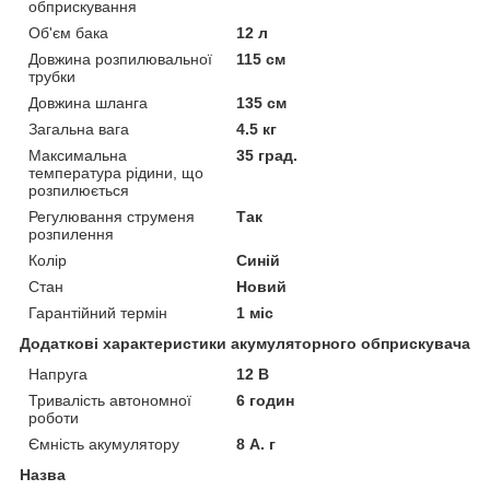
обприскування
Об'єм бака
12 л
Довжина розпилювальної
115 см
трубки
Довжина шланга
135 см
Загальна вага
4.5 кг
Максимальна
35 град.
температура рідини, що
розпилюється
Регулювання струменя
Так
розпилення
Колір
Синій
Стан
Новий
Гарантійний термін
1 міс
Додаткові характеристики акумуляторного обприскувача
Напруга
12 В
Тривалість автономної
6 годин
роботи
Ємність акумулятору
8 А. г
Назва