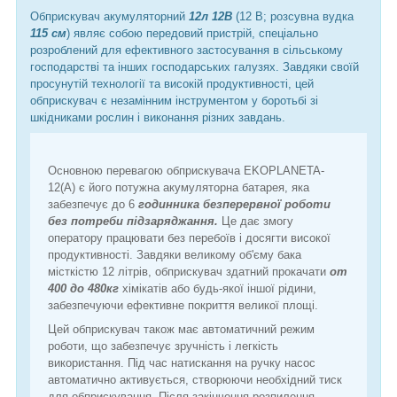
Обприскувач акумуляторний
12л 12В
(12 В; розсувна вудка
115 см
) являє собою передовий пристрій, спеціально
розроблений для ефективного застосування в сільському
господарстві та інших господарських галузях. Завдяки своїй
просунутій технології та високій продуктивності, цей
обприскувач є незамінним інструментом у боротьбі зі
шкідниками рослин і виконання різних завдань.
Основною перевагою обприскувача EKOPLANETA-
12(А) є його потужна акумуляторна батарея, яка
забезпечує до 6
годинника безперервної роботи
без потреби підзаряджання.
Це дає змогу
оператору працювати без перебоїв і досягти високої
продуктивності. Завдяки великому об'єму бака
місткістю 12 літрів, обприскувач здатний прокачати
от
400 до 480кг
хімікатів або будь-якої іншої рідини,
забезпечуючи ефективне покриття великої площі.
Цей обприскувач також має автоматичний режим
роботи, що забезпечує зручність і легкість
використання. Під час натискання на ручку насос
автоматично активується, створюючи необхідний тиск
для обприскування. Після закінчення розпилення,