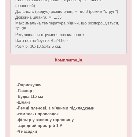
(ранцевий)
Дальність (радіус) розпилення, м: до 8 (режим "струя")
Довжина шланга, м: 1,35
Максимальна температура рідини, що розпорошується,
°C: 35
Регулювання струменя розпилення +
Вага нетто/брутто: 4.5/4.86 кг.
Розмір: 36х18.5х42.5 см.
Комплектація
-Оприскувач
-Паспорт
-Вудка 115 см
-Шланг
-Ремні плечові, з м'якими підкладками
-комплект прокладок
-фільтр у заливну горловину
-зарядний пристрій 1 А
-4 насадки