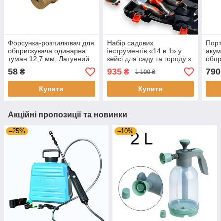
Форсунка-розпилювач для
Набір садових
Пор
обприскувача одинарна
інструментів «14 в 1» у
акум
туман 12,7 мм, Латунний
кейсі для саду та городу з
обпр
наконечник для штанги
обприскувачем на 400 мл
наса
58
935
790
₴
₴
1 100 ₴
обприскувача
прил
рос
Купити
Купити
Акційні пропозиції та новинки
–25%
–10%