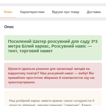
Опис
Характеристики
Відгуки про товар
Доставка
Опис
Посилений Шатер розсувний для саду 3*3
метра Білий каркас, Розсувний навіс —
тент, торговий намет
Шукаєте ідеальне рішення для організації заходів на
відкритому повітрі? Наш розсувний намет — вибір! Він
приваблює простотою збирання й компактністю під час
транспортування.
Наш розбірний каркас намета вражає своєю складаністю й
легкістю збирання, завдяки принципу "гармошки". Каркас