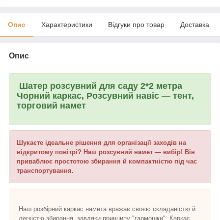
Опис
Характеристики
Відгуки про товар
Доставка
Опис
Шатер розсувний для саду 2*2 метра
Чорний каркас, Розсувний навіс — тент,
торговий намет
Шукаєте ідеальне рішення для організації заходів на
відкритому повітрі? Наш розсувний намет — вибір! Він
приваблює простотою збирання й компактністю під час
транспортування.
Наш розбірний каркас намета вражає своєю складаністю й
легкістю збирання, завдяки принципу "гармошки". Каркас