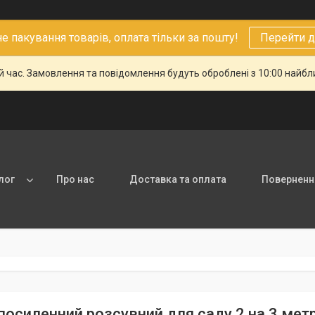
 пакування товарів, оплата тільки за пошту!
Перейти д
й час. Замовлення та повідомлення будуть оброблені з 10:00 найбли
лог
Про нас
Доставка та оплата
Повернення
посиленний розсувний для саду 2 на 3 метри