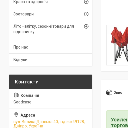
Краса та здоров'я
Зоотовари
Літо - влітку, сезонні товари для
відпочинку
Про нас
Відгуки
Опис
Goodcase
Усилен
вул. Велика Діївська 40, індекс 49128,
торгов
Дніпро, Україна