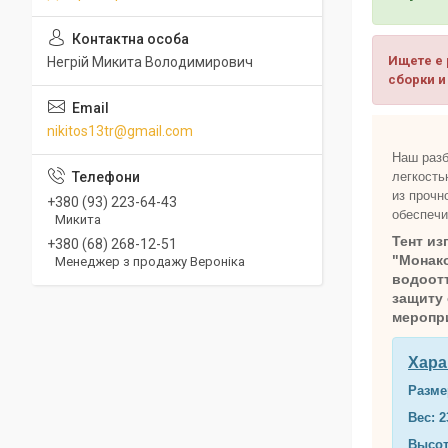
Ищете е 
Негрій Микита Володимирович
сборки и
nikitos13tr@gmail.com
Наш разб
легкость
из прочн
+380 (93) 223-64-43
обеспечи
Микита
Тент из
+380 (68) 268-12-51
"Монако
Менеджер з продажу Вероніка
водоот
защиту 
меропр
Хара
Разме
Вес: 2
Высот