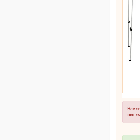
Намет
вашем