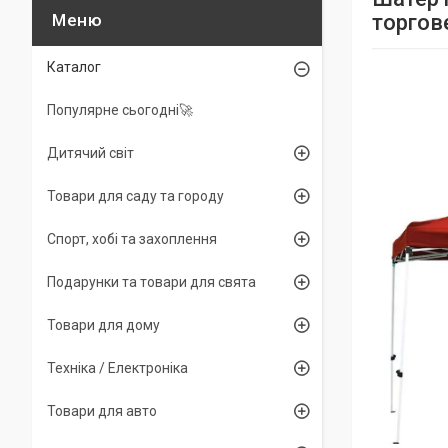
торгов
Каталог
Популярне сьогодні🚀
Дитячий світ
Товари для саду та городу
Спорт, хобі та захоплення
Подарунки та товари для свята
Товари для дому
Техніка / Електроніка
Товари для авто