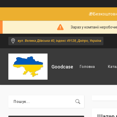
🎁Безкоштовне
Зараз у компанії неробочи
вул. Велика Діївська 40, індекс 49128, Дніпро, Україна
Goodcase
Головна
Ката
Шатер 