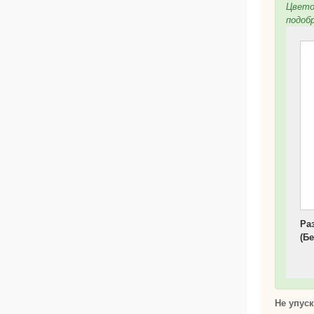
Цвето
подоб
Ра
(Б
Не упус