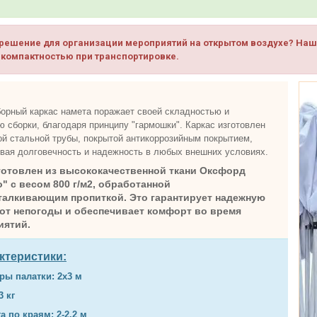
решение для организации мероприятий на открытом воздухе? Наш 
 компактностью при транспортировке.
орный каркас намета поражает своей складностью и
ю сборки, благодаря принципу "гармошки". Каркас изготовлен
ой стальной трубы, покрытой антикоррозийным покрытием,
вая долговечность и надежность в любых внешних условиях.
готовлен из высококачественной ткани Оксфорд
" с весом 800 г/м2, обработанной
талкивающим пропиткой. Это гарантирует надежную
от непогоды и обеспечивает комфорт во время
иятий.
ктеристики:
ры палатки: 2х3 м
3 кг
а по краям: 2-2,2 м