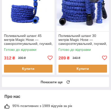
Поливальний шланг 45
Поливальний шланг 30
метрів Magic Hose —
метрів Magic Hose —
саморозтягувальний, гнучкий,
саморозтягувальний, гнучкий,
з розпилювачем для саду та
з розпилювачем для саду та
Готово до відправки
Готово до відправки
городу
городу
312
289
₴
₴
390 ₴
340 ₴
Купити
Купити
Показати ще
Про нас
95% позитивних з 1989 відгуків за рік