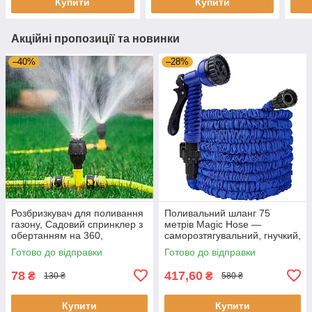
Купити
Купити
Акційні пропозиції та новинки
–40%
–28%
Розбризкувач для поливання
Поливальний шланг 75
газону, Садовий спринклер з
метрів Magic Hose —
обертанням на 360,
саморозтягувальний, гнучкий,
Спринклери для поливання
з розпилювачем для саду та
Готово до відправки
Готово до відправки
саду
городу
78
417,60
₴
₴
130 ₴
580 ₴
Купити
Купити