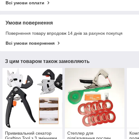
Всі умови оплати
Умови повернення
Повернення товару впродовж 14 днів за рахунок покупця
Всі умови повернення
З цим товаром також замовляють
Прививальний секатор
Степлер для
Комп
Grafting Tool з 3 змінними
підв'язування рослин
поли