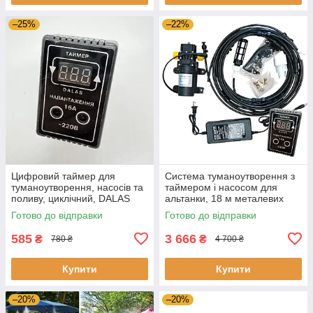
–25%
–22%
Цифровий таймер для
Система туманоутворення з
туманоутворення, насосів та
таймером і насосом для
поливу, циклічний, DALAS
альтанки, 18 м металевих
16А, реле керування
форсунок, дрібний туман
Готово до відправки
Готово до відправки
навантаженням
585
3 666
₴
₴
780 ₴
4 700 ₴
Купити
Купити
–20%
–20%