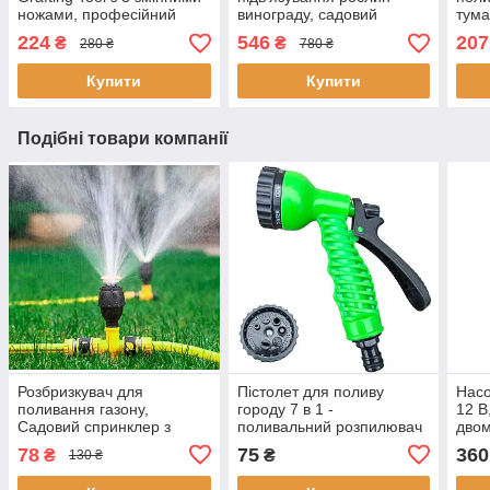
ножами, професійний
винограду, садовий
тума
інструмент для щеплення
підв'язувач
звол
224
546
207
₴
₴
280 ₴
780 ₴
рослин
помідор тапенер +10 000
Aqua
скоб і стрічки 10 штук
Купити
Купити
Подібні товари компанії
Розбризкувач для
Пістолет для поливу
Насо
поливання газону,
городу 7 в 1 -
12 В,
Садовий спринклер з
поливальний розпилювач
двом
обертанням на 360,
для води на садовий
мем
78
75
360
₴
₴
130 ₴
Спринклери для
шланг
поливання саду