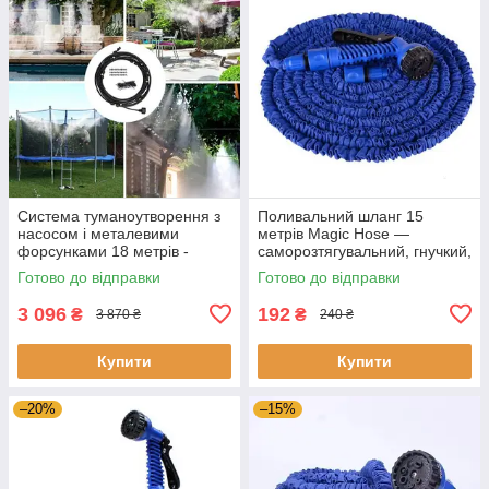
Система туманоутворення з
Поливальний шланг 15
насосом і металевими
метрів Magic Hose —
форсунками 18 метрів -
саморозтягувальний, гнучкий,
комплект охолодження,
з розпилювачем для саду та
Готово до відправки
Готово до відправки
дрібний туман
городу
3 096
192
₴
₴
3 870 ₴
240 ₴
Купити
Купити
–20%
–15%