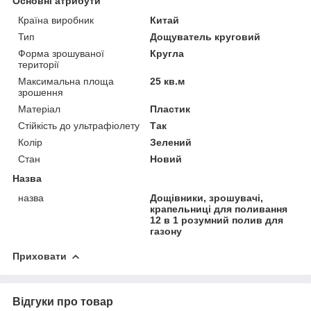
Основні атрибути
Країна виробник
Китай
Тип
Дощуватель круговий
Форма зрошуваної
Кругла
території
Максимальна площа
25 кв.м
зрошення
Матеріал
Пластик
Стійкість до ультрафіолету
Так
Колір
Зелений
Стан
Новий
Назва
назва
Дощівники, зрошувачі,
крапельниці для поливання
12 в 1 розумний полив для
газону
Приховати
Відгуки про товар