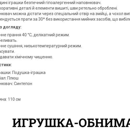
дині іграшки безпечний гіпоалергенний наповнювач.
коративні деталі й елементи вишиті, шви ретельно оброблені.
ювач можна дістати через спеціальний отвір на змійці, а чохол ви
ендується прати за 30* без використання мийних засобів, що вибі
 з догляду:
не прання 40 °C, делікатний режим.
беливать.
не сушіння, низькотемпературний режим.
асувати.
ддавати хімічному чищенню.
стики:
грашки: Подушка-іграшка
іал: Плюш
нювач: Синтепон
на: 110 см