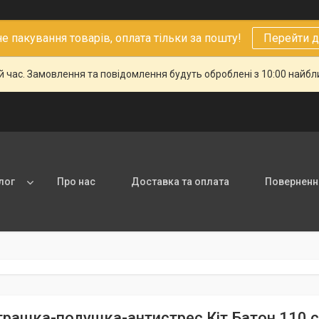
 пакування товарів, оплата тільки за пошту!
Перейти д
й час. Замовлення та повідомлення будуть оброблені з 10:00 найбли
лог
Про нас
Доставка та оплата
Повернення
іграшка-подушка-антистрес Кіт Батон 110 с