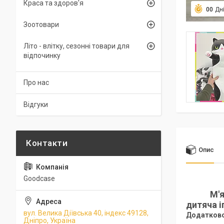
Краса та здоров'я
0
0
Дн
Зоотовари
Літо - влітку, сезонні товари для
відпочинку
Про нас
Відгуки
Опис
Goodcase
М'яка
дитяча 
вул. Велика Діївська 40, індекс 49128,
Додатково
Дніпро, Україна