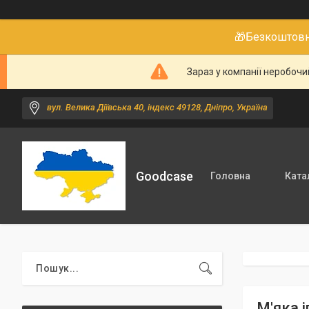
🎁Безкоштовне
Зараз у компанії неробочи
вул. Велика Діївська 40, індекс 49128, Дніпро, Україна
Goodcase
Головна
Ката
М'яка 