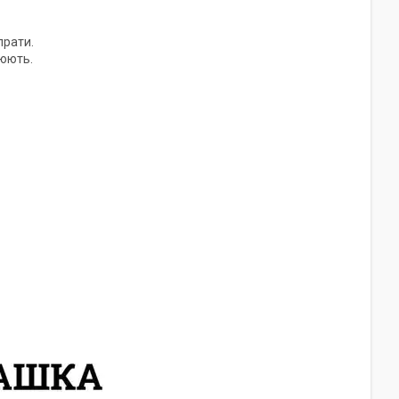
прати.
люють.