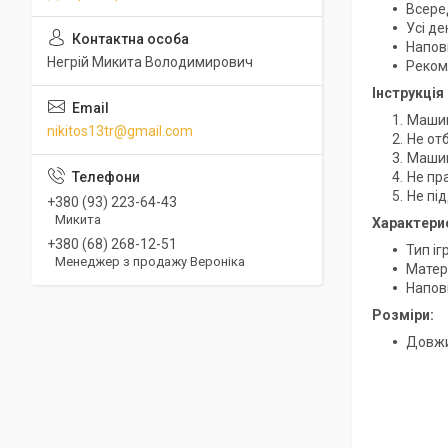
Всере
Усі де
Наповн
Негрій Микита Володимирович
Реком
Інструкція
Машин
nikitos13tr@gmail.com
Не от
Машин
Не пр
Не пі
+380 (93) 223-64-43
Микита
Характери
+380 (68) 268-12-51
Тип і
Менеджер з продажу Вероніка
Матер
Напов
Розміри:
Довжи