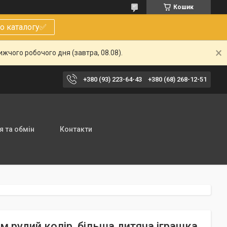
Кошик
о каталогу✅
жчого робочого дня (завтра, 08.08).
+380 (93) 223-64-43
+380 (68) 268-12-51
 та обмін
Контакти
м рудий колір, більша дитяча іграшка