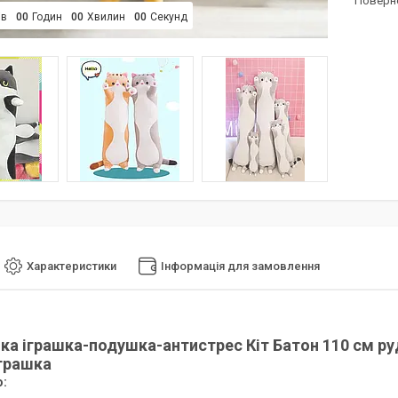
поверн
ів
0
0
Годин
0
0
Хвилин
0
0
Секунд
Характеристики
Інформація для замовлення
 іграшка-подушка-антистрес Кіт Бато
іграшка
: