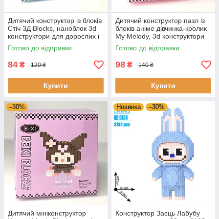
Дитячий конструктор із блоків
Дитячий конструктор пазл із
Стіч 3Д Blocks, наноблок 3d
блоків аніме дівчинка-кролик
конструктори для дорослих і
My Melody, 3d конструктори
дітей Magic Blocks
на подарунок Magic Blocks
Готово до відправки
Готово до відправки
84
98
₴
₴
120 ₴
140 ₴
Купити
Купити
–30%
Новинка
–30%
Дитячий мініконструктор
Конструктор Заєць Лабубу