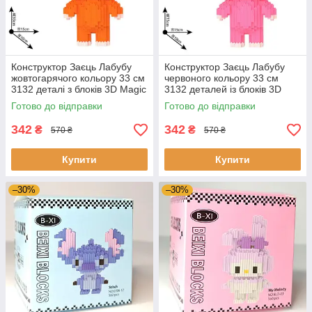
Конструктор Заєць Лабубу
Конструктор Заєць Лабубу
жовтогарячого кольору 33 см
червоного кольору 33 см
3132 деталі з блоків 3D Magic
3132 деталей із блоків 3D
Blocks, блокові конструктори
Magic Blocks, блокові
Готово до відправки
Готово до відправки
конструктори
342
342
₴
₴
570 ₴
570 ₴
Купити
Купити
–30%
–30%