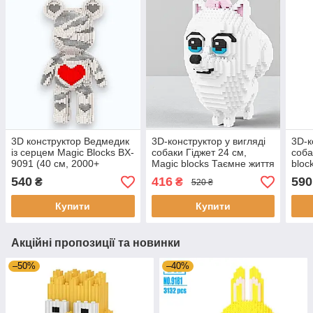
3D конструктор Ведмедик
3D-конструктор у вигляді
3D-к
із серцем Magic Blocks BX-
собаки Гіджет 24 см,
соба
9091 (40 см, 2000+
Magic blocks Таємне життя
bloc
деталей, інтер'єрна
домашніх тварин 2300
дома
540
416
590
₴
₴
520 ₴
фігурка)
деталей
дет
Купити
Купити
Акційні пропозиції та новинки
–50%
–40%