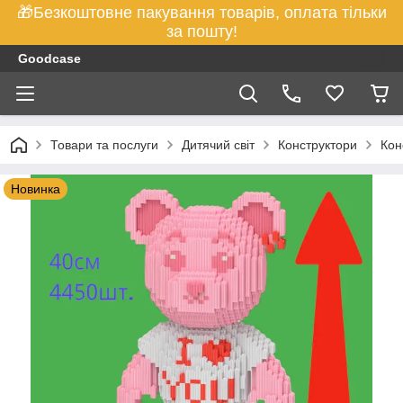
🎁Безкоштовне пакування товарів, оплата тільки
за пошту!
Goodcase
Товари та послуги
Дитячий світ
Конструктори
Кон
Новинка