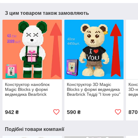
З цим товаром також замовляють
Конструктор наноблок
Конструктор 3D Magic
Конс
Magic Blocks у формі
Blocks у формі ведмедика
3D-н
ведмедика Bearbrick
Bearbrick Тедді "I love you"
ведм
"Kisses" з подарунком
"Sta
Зелений 3089 деталей
942
590
870
₴
₴
Подібні товари компанії