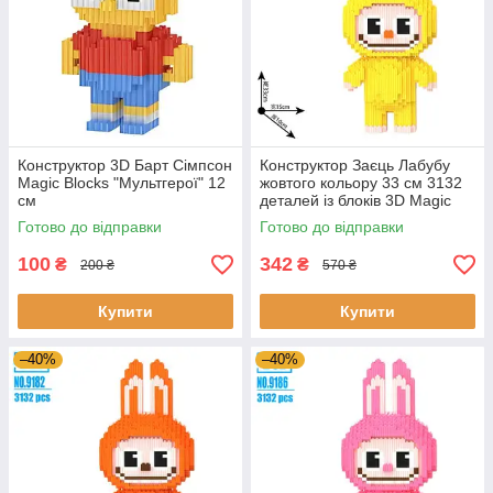
Конструктор 3D Барт Сімпсон
Конструктор Заєць Лабубу
Magic Blocks "Мультгерої" 12
жовтого кольору 33 см 3132
см
деталей із блоків 3D Magic
Blocks, блокові конструктори
Готово до відправки
Готово до відправки
100
342
₴
₴
200 ₴
570 ₴
Купити
Купити
–40%
–40%