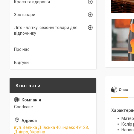
Краса та здоров'я
Зоотовари
Літо - влітку, сезонні товари для
відпочинку
Про нас
Відгуки
Опис
Goodcase
Характери
Матері
Колір 
вул. Велика Діївська 40, індекс 49128,
Наповн
Дніпро, Україна