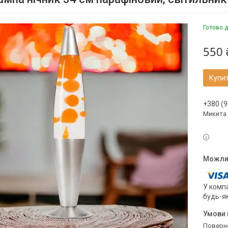
Готово 
550 
Купи
+380 (9
Микита
У компа
будь-я
поверн