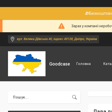
🎁Безкоштовне
Зараз у компанії неробо
вул. Велика Діївська 40, індекс 49128, Дніпро, Україна
Goodcase
Головна
Ката
Лава л