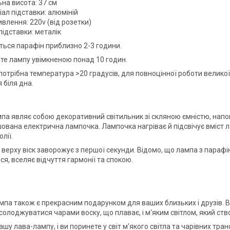
на висота: 37 см
ал підставки: алюміній
влення: 220v (від розетки)
підставки: металік
ється парафін приблизно 2-3 години.
йте лампу увімкненою понад 10 годин.
 потрібна температура >20 градусів, для повноцінної роботи велико
 біля дна.
па являє собою декоративний світильник зі скляною ємністю, нап
шована електрична лампочка. Лампочка нагріває й підсвічує вміст
лії.
 верху віск заворожує з першої секунди. Відомо, що лампа з парафі
я, вселяє відчуття гармонії та спокою.
мпа також є прекрасним подарунком для ваших близьких і друзів. В
асолоджуватися чарами воску, що плаває, і м'яким світлом, який с
ашу лава-лампу, і ви поринете у світ м'якого світла та чарівних тр