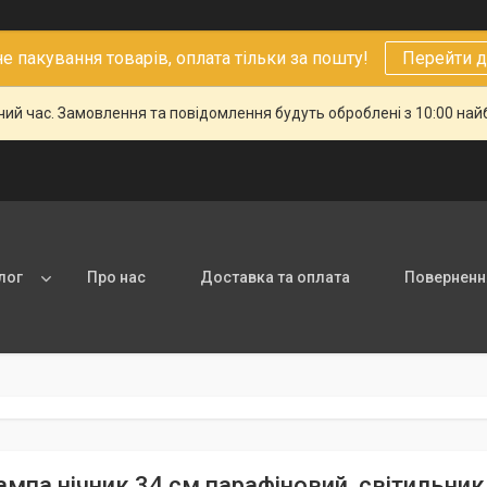
 пакування товарів, оплата тільки за пошту!
Перейти д
чий час. Замовлення та повідомлення будуть оброблені з 10:00 най
лог
Про нас
Доставка та оплата
Повернення
ампа нічник 34 см парафіновий, світильни