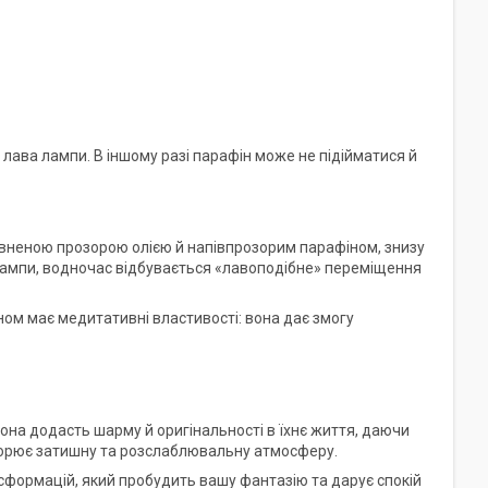
ї лава лампи. В іншому разі парафін може не підійматися й
овненою прозорою олією й напівпрозорим парафіном, знизу
 лампи, водночас відбувається «лавоподібне» переміщення
ном має медитативні властивості: вона дає змогу
она додасть шарму й оригінальності в їхнє життя, даючи
творює затишну та розслаблювальну атмосферу.
ансформацій, який пробудить вашу фантазію та дарує спокій