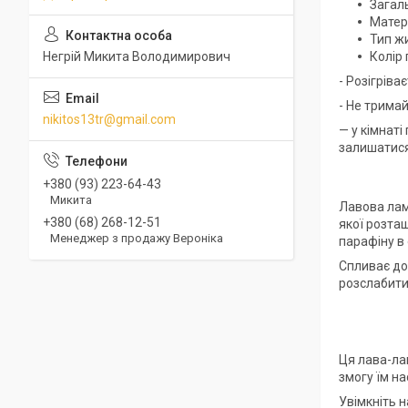
Загаль
Матері
Тип жи
Негрій Микита Володимирович
Колір 
- Розігріва
- Не трима
nikitos13tr@gmail.com
— у кімнаті
залишатися
+380 (93) 223-64-43
Микита
Лавова лам
+380 (68) 268-12-51
якої розта
Менеджер з продажу Вероніка
парафіну в о
Спливає до
розслабитис
Ця лава-ла
змогу їм н
Увімкніть н