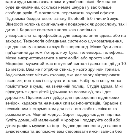
карти куди можна завантажити улюблені пісні. Виконання
буде динамічним, оскільки немає шнура і у вас більше
свободи рухів. Є можливість перемикати звукові ефекти.
Підтримка бездротового зв'язку Bluetooth 5.0 і чистий звук.
Bluetooth колонка оригінальний подарунок як дорослому, так і
дитині. Караоке система з колонкою настільна —
універсальна та професійна, для використання вдома або на
заходах. Технологія обладнана системою шумозаглушення,
що дає змогу отримати звук без перешкод. Може бути легко
під'єднаний до комп'ютера, ноутбука, телевізора, телефона.
Може використовуватися в автомобілі або просто неба.
Мікрофон музичний має потужний сигнал і дальність дії до 10-
15 метрів. Вам не потрібна стійка, у нього зручний тримач.
Аудіокомплект містить колонку, яка дає змогу відтворювати
пісеньки, поп-трек і озвучувати голос. Набір для співу легко
поміститься в сумці, на звичайній полиці. Студія вдома. Міні
підходить як для дітей (дівчинка та хлопчику), так і для
дорослих. Підсилювач підійде для проведення підліткових
вечірок, караоке та навчання співаків-початківців. Караоке є
незамінним інструментом для всіх, хто любить співати та
розважатися. Міцний корпус. Super подарунок для підлітка.
Купіть домашній маленький мікрофон і подаруйте собі або
дітям радість музики та ігор. Чудове доповнення до вашого
аудіотехніки та допоможе вам створювати якісні записи без