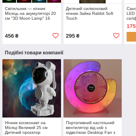
Світильник — нічник
Дитячий силіконовий
Санс
Місяць на акумуляторі 20
нічник Зайка Rabbit Soft
LED 
см "3D Moon Lamp" 16
Touch
селф
кольорів із пультом
175
456
295
₴
₴
Подібні товари компанії
Нічник космонавт на
Портативний настільний
Місяці Великий 25 см
вентилятор від usb з
Дитячий проєктор
підвсіткою Desktop Fan з