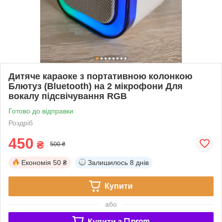
Дитяче караоке з портативною колонкою
Блютуз (Bluetooth) на 2 мікрофони Для
вокалу підсвічування RGB
Готово до відправки
Роздріб
450
₴
500 ₴
Економія
50 ₴
Залишилось
8 днів
Купити
або
Купити з