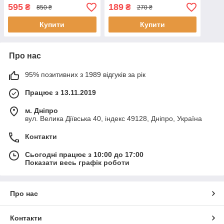
зоряного неба астронавт з
функцією нахилу і нічника,
595
189
₴
₴
850 ₴
270 ₴
Bluetooth-колонкою та
рожевий
пультом
Купити
Купити
Про нас
95% позитивних з 1989 відгуків за рік
Працює з 13.11.2019
м. Дніпро
вул. Велика Діївська 40, індекс 49128, Дніпро, Україна
Контакти
Сьогодні працює з 10:00 до 17:00
Показати весь графік роботи
Про нас
Контакти