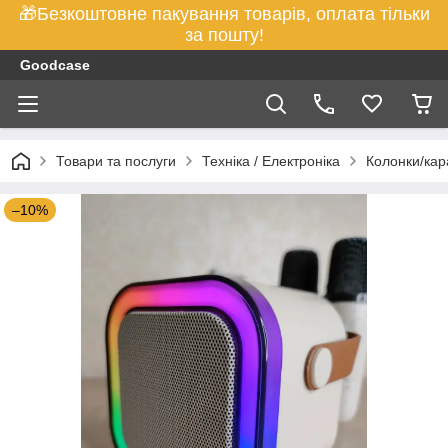
🎁Безкоштовне пакування товарів, оплата тільки
за пошту!
Goodcase
Товари та послуги
Техніка / Електроніка
Колонки/кар
–10%