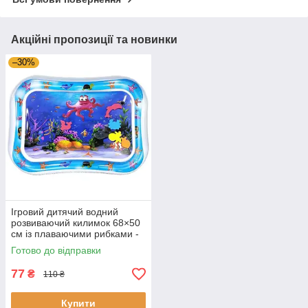
Акційні пропозиції та новинки
–30%
Ігровий дитячий водний
розвиваючий килимок 68×50
см із плаваючими рибками -
надувний килимок для
Готово до відправки
малюків
77
₴
110 ₴
Купити